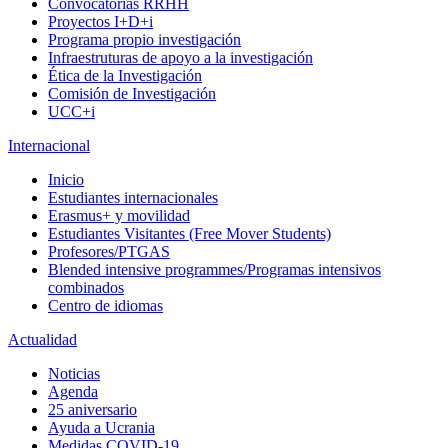
Convocatorias RRHH
Proyectos I+D+i
Programa propio investigación
Infraestruturas de apoyo a la investigación
Ética de la Investigación
Comisión de Investigación
UCC+i
Internacional
Inicio
Estudiantes internacionales
Erasmus+ y movilidad
Estudiantes Visitantes (Free Mover Students)
Profesores/PTGAS
Blended intensive programmes/Programas intensivos
combinados
Centro de idiomas
Actualidad
Noticias
Agenda
25 aniversario
Ayuda a Ucrania
Medidas COVID-19