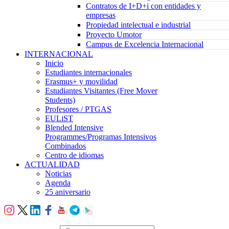
Contratos de I+D+i con entidades y
empresas
Propiedad intelectual e industrial
Proyecto Umotor
Campus de Excelencia Internacional
INTERNACIONAL
Inicio
Estudiantes internacionales
Erasmus+ y movilidad
Estudiantes Visitantes (Free Mover
Students)
Profesores / PTGAS
EULiST
Blended Intensive
Programmes/Programas Intensivos
Combinados
Centro de idiomas
ACTUALIDAD
Noticias
Agenda
25 aniversario