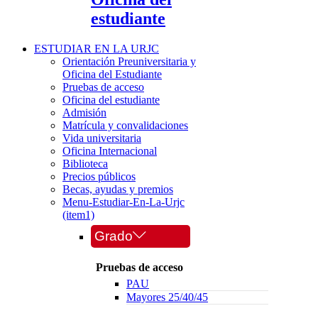
estudiante
ESTUDIAR EN LA URJC
Orientación Preuniversitaria y
Oficina del Estudiante
Pruebas de acceso
Oficina del estudiante
Admisión
Matrícula y convalidaciones
Vida universitaria
Oficina Internacional
Biblioteca
Precios públicos
Becas, ayudas y premios
Menu-Estudiar-En-La-Urjc
(item1)
Grado
Pruebas de acceso
PAU
Mayores 25/40/45