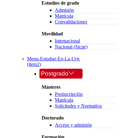
Estudios de grado
Admisión
Matrícula
Convalidaciones
Movilidad
Internacional
Nacional (Sicue)
Menu-Estudiar-En-La-Urjc
(item2)
Postgrado
Másteres
Preinscripción
Matrícula
Solicitudes y Normativa
Doctorado
Acceso y admisión
Formación