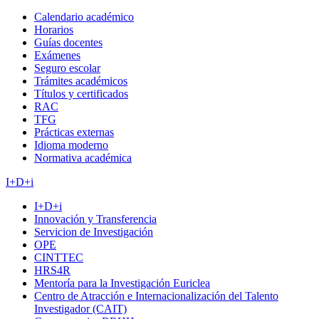
Calendario académico
Horarios
Guías docentes
Exámenes
Seguro escolar
Trámites académicos
Títulos y certificados
RAC
TFG
Prácticas externas
Idioma moderno
Normativa académica
I+D+i
I+D+i
Innovación y Transferencia
Servicion de Investigación
OPE
CINTTEC
HRS4R
Mentoría para la Investigación Euriclea
Centro de Atracción e Internacionalización del Talento
Investigador (CAIT)