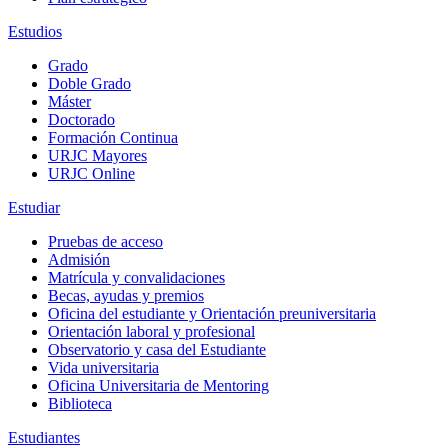
Estudios
Grado
Doble Grado
Máster
Doctorado
Formación Continua
URJC Mayores
URJC Online
Estudiar
Pruebas de acceso
Admisión
Matrícula y convalidaciones
Becas, ayudas y premios
Oficina del estudiante y Orientación preuniversitaria
Orientación laboral y profesional
Observatorio y casa del Estudiante
Vida universitaria
Oficina Universitaria de Mentoring
Biblioteca
Estudiantes