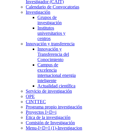
Investigador (CAIT)
Calendario de Convocatorias
Investigación
Grupos de
investigación
Institutos
universitarios y
centros
Innovación y transferencia
Innovación y
Transferencia del
Conocimiento
Campus de
excelencia
internacional energia
inteligente
Actualidad científica
Servicio de investigación
OPE
CINTTEC
Programa propio investigación
Proyectos I+D+i
Ética de la investigación
Comisión de Investigación
Menu-I+D+I (1)-Investigacion