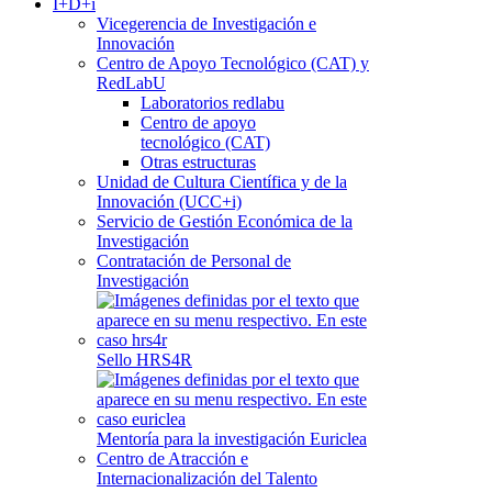
I+D+i
Vicegerencia de Investigación e
Innovación
Centro de Apoyo Tecnológico (CAT) y
RedLabU
Laboratorios redlabu
Centro de apoyo
tecnológico (CAT)
Otras estructuras
Unidad de Cultura Científica y de la
Innovación (UCC+i)
Servicio de Gestión Económica de la
Investigación
Contratación de Personal de
Investigación
Sello HRS4R
Mentoría para la investigación Euriclea
Centro de Atracción e
Internacionalización del Talento