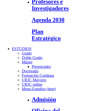
Profesores e
Investigadores
Agenda 2030
Plan
Estratégico
ESTUDIOS
Grado
Doble Grado
Máster
Presenciales
Doctorado
Formación Continua
URJC Mayores
URJC online
Menu-Estudios (item)
Admisión
Oficina del