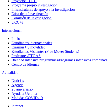
Proyectos I+D+i
Programa propio investigación
Infraestruturas de apoyo a la investigación
Ética de la Investigación
Comisión de Investigación
UCC+i
Internacional
Inicio
Estudiantes internacionales
Erasmus+ y movilidad
Estudiantes Visitantes (Free Mover Students)
Profesores/PTGAS
Blended intensive programmes/Programas intensivos combinad
Centro de idiomas
Actualidad
Noticias
Agenda
25 aniversario
Ayuda a Ucrania
Medidas COVID-19
Intranet