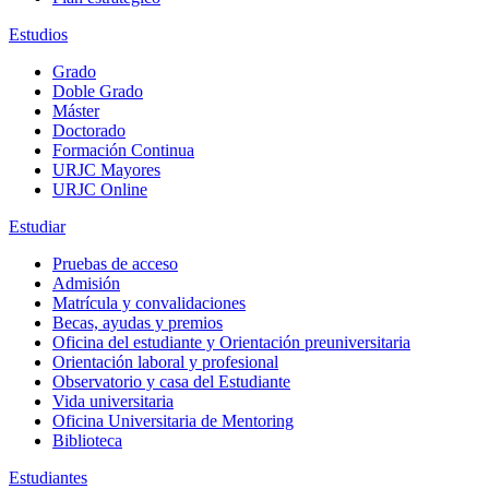
Estudios
Grado
Doble Grado
Máster
Doctorado
Formación Continua
URJC Mayores
URJC Online
Estudiar
Pruebas de acceso
Admisión
Matrícula y convalidaciones
Becas, ayudas y premios
Oficina del estudiante y Orientación preuniversitaria
Orientación laboral y profesional
Observatorio y casa del Estudiante
Vida universitaria
Oficina Universitaria de Mentoring
Biblioteca
Estudiantes