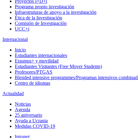
Proyectos I+D+i
Programa propio investigación
Infraestruturas de apoyo a la investigación
Ética de la Investigación
Comisión de Investigación
UCC+i
Internacional
Inicio
Estudiantes internacionales
Erasmus+ y movilidad
Estudiantes Visitantes (Free Mover Students)
Profesores/PTGAS
Blended intensive programmes/Programas intensivos combinad
Centro de idiomas
Actualidad
Noticias
Agenda
25 aniversario
Ayuda a Ucrania
Medidas COVID-19
Intranet