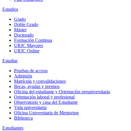
Estudios
Grado
Doble Grado
Máster
Doctorado
Formación Continua
URJC Mayores
URJC Online
Estudiar
Pruebas de acceso
Admisión
Matrícula y convalidaciones
Becas, ayudas y premios
Oficina del estudiante y Orientación preuniversitaria
Orientación laboral y profesional
Observatorio y casa del Estudiante
Vida universitaria
Oficina Universitaria de Mentoring
Biblioteca
Estudiantes