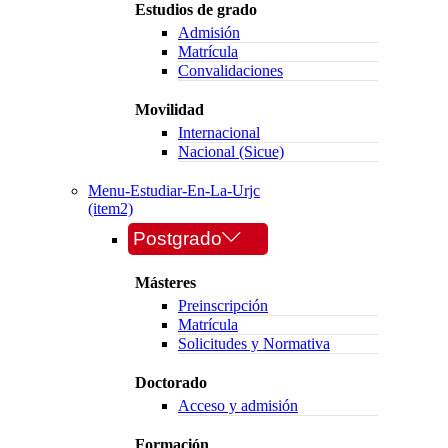
Estudios de grado
Admisión
Matrícula
Convalidaciones
Movilidad
Internacional
Nacional (Sicue)
Menu-Estudiar-En-La-Urjc
(item2)
Postgrado
Másteres
Preinscripción
Matrícula
Solicitudes y Normativa
Doctorado
Acceso y admisión
Formación