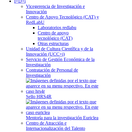
I+D+i
Vicegerencia de Investigación e
Innovación
Centro de Apoyo Tecnológico (CAT) y
RedLabU
Laboratorios redlabu
Centro de apoyo
tecnológico (CAT)
Otras estructuras
Unidad de Cultura Científica y de la
Innovación (UCC+i)
Servicio de Gestión Económica de la
Investigación
Contratación de Personal de
Investigación
Sello HRS4R
Mentoría para la investigación Euriclea
Centro de Atracción e
Internacionalización del Talento