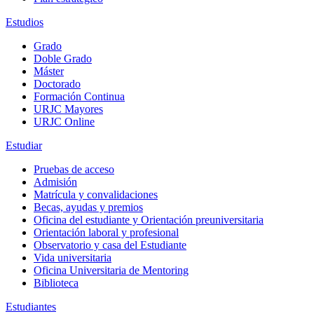
Estudios
Grado
Doble Grado
Máster
Doctorado
Formación Continua
URJC Mayores
URJC Online
Estudiar
Pruebas de acceso
Admisión
Matrícula y convalidaciones
Becas, ayudas y premios
Oficina del estudiante y Orientación preuniversitaria
Orientación laboral y profesional
Observatorio y casa del Estudiante
Vida universitaria
Oficina Universitaria de Mentoring
Biblioteca
Estudiantes