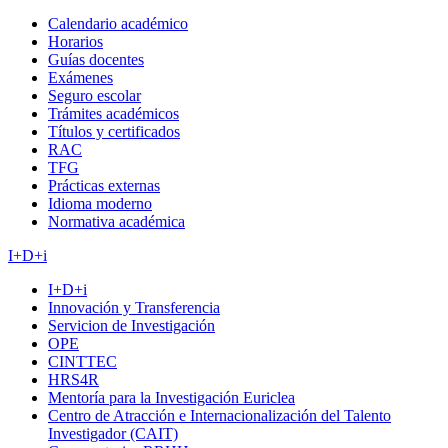
Calendario académico
Horarios
Guías docentes
Exámenes
Seguro escolar
Trámites académicos
Títulos y certificados
RAC
TFG
Prácticas externas
Idioma moderno
Normativa académica
I+D+i
I+D+i
Innovación y Transferencia
Servicion de Investigación
OPE
CINTTEC
HRS4R
Mentoría para la Investigación Euriclea
Centro de Atracción e Internacionalización del Talento
Investigador (CAIT)