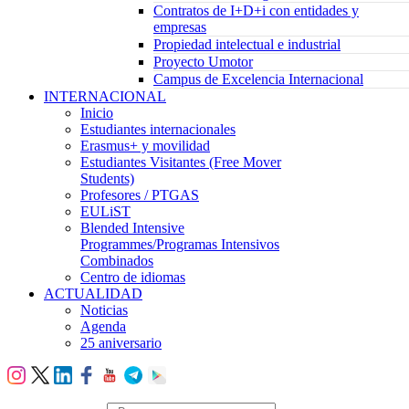
Contratos de I+D+i con entidades y
empresas
Propiedad intelectual e industrial
Proyecto Umotor
Campus de Excelencia Internacional
INTERNACIONAL
Inicio
Estudiantes internacionales
Erasmus+ y movilidad
Estudiantes Visitantes (Free Mover
Students)
Profesores / PTGAS
EULiST
Blended Intensive
Programmes/Programas Intensivos
Combinados
Centro de idiomas
ACTUALIDAD
Noticias
Agenda
25 aniversario