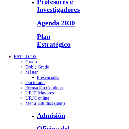
Profesores e
Investigadores
Agenda 2030
Plan
Estratégico
ESTUDIOS
Grado
Doble Grado
Máster
Presenciales
Doctorado
Formación Continua
URJC Mayores
URJC online
Menu-Estudios (item)
Admisión
Oficina del