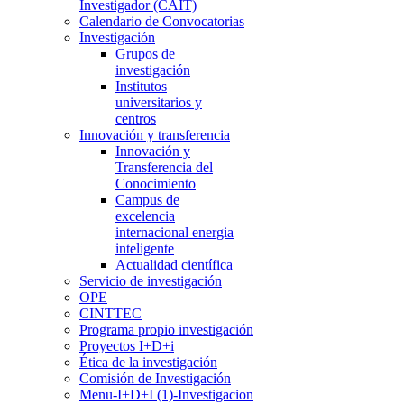
Investigador (CAIT)
Calendario de Convocatorias
Investigación
Grupos de
investigación
Institutos
universitarios y
centros
Innovación y transferencia
Innovación y
Transferencia del
Conocimiento
Campus de
excelencia
internacional energia
inteligente
Actualidad científica
Servicio de investigación
OPE
CINTTEC
Programa propio investigación
Proyectos I+D+i
Ética de la investigación
Comisión de Investigación
Menu-I+D+I (1)-Investigacion