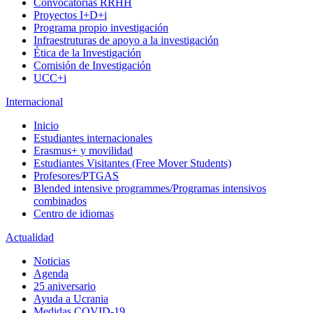
Convocatorias RRHH
Proyectos I+D+i
Programa propio investigación
Infraestruturas de apoyo a la investigación
Ética de la Investigación
Comisión de Investigación
UCC+i
Internacional
Inicio
Estudiantes internacionales
Erasmus+ y movilidad
Estudiantes Visitantes (Free Mover Students)
Profesores/PTGAS
Blended intensive programmes/Programas intensivos
combinados
Centro de idiomas
Actualidad
Noticias
Agenda
25 aniversario
Ayuda a Ucrania
Medidas COVID-19