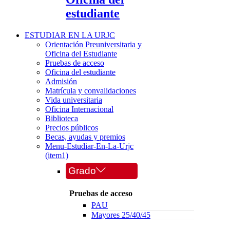
estudiante
ESTUDIAR EN LA URJC
Orientación Preuniversitaria y
Oficina del Estudiante
Pruebas de acceso
Oficina del estudiante
Admisión
Matrícula y convalidaciones
Vida universitaria
Oficina Internacional
Biblioteca
Precios públicos
Becas, ayudas y premios
Menu-Estudiar-En-La-Urjc
(item1)
Grado
Pruebas de acceso
PAU
Mayores 25/40/45