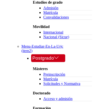
Estudios de grado
Admisión
Matrícula
Convalidaciones
Movilidad
Internacional
Nacional (Sicue)
Menu-Estudiar-En-La-Urjc
(item2)
Postgrado
Másteres
Preinscripción
Matrícula
Solicitudes y Normativa
Doctorado
Acceso y admisión
Formación