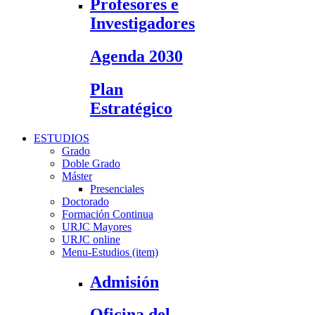
Profesores e
Investigadores
Agenda 2030
Plan
Estratégico
ESTUDIOS
Grado
Doble Grado
Máster
Presenciales
Doctorado
Formación Continua
URJC Mayores
URJC online
Menu-Estudios (item)
Admisión
Oficina del