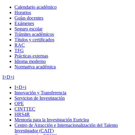
Calendario académico
Horarios
Guías docentes
Exámenes
Seguro escolar
Trámites académicos
Títulos y certificados
RAC
TFG
Prácticas externas
Idioma moderno
Normativa académica
I+D+i
I+D+i
Innovación y Transferencia
Servicion de Investigación
OPE
CINTTEC
HRS4R
Mentoría para la Investigación Euriclea
Centro de Atracción e Internacionalización del Talento
Investigador (CAIT)