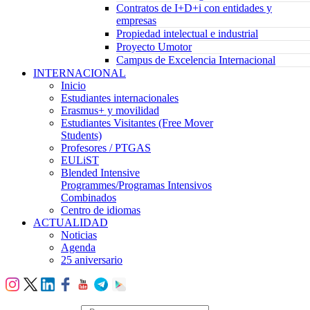
Contratos de I+D+i con entidades y
empresas
Propiedad intelectual e industrial
Proyecto Umotor
Campus de Excelencia Internacional
INTERNACIONAL
Inicio
Estudiantes internacionales
Erasmus+ y movilidad
Estudiantes Visitantes (Free Mover
Students)
Profesores / PTGAS
EULiST
Blended Intensive
Programmes/Programas Intensivos
Combinados
Centro de idiomas
ACTUALIDAD
Noticias
Agenda
25 aniversario