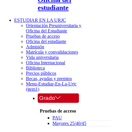
estudiante
ESTUDIAR EN LA URJC
Orientación Preuniversitaria y
Oficina del Estudiante
Pruebas de acceso
Oficina del estudiante
Admisión
Matrícula y convalidaciones
Vida universitaria
Oficina Internacional
Biblioteca
Precios públicos
Becas, ayudas y premios
Menu-Estudiar-En-La-Urjc
(item1)
Grado
Pruebas de acceso
PAU
Mayores 25/40/45