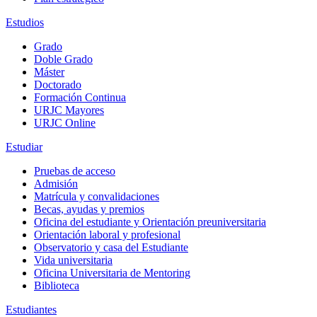
Estudios
Grado
Doble Grado
Máster
Doctorado
Formación Continua
URJC Mayores
URJC Online
Estudiar
Pruebas de acceso
Admisión
Matrícula y convalidaciones
Becas, ayudas y premios
Oficina del estudiante y Orientación preuniversitaria
Orientación laboral y profesional
Observatorio y casa del Estudiante
Vida universitaria
Oficina Universitaria de Mentoring
Biblioteca
Estudiantes