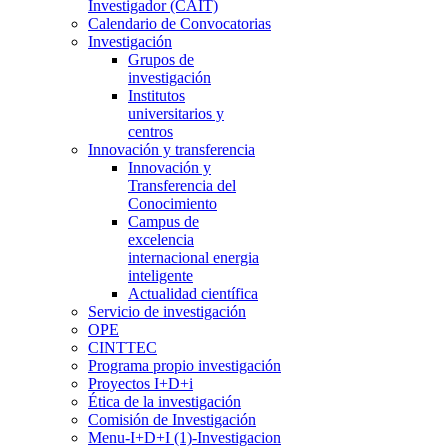
Investigador (CAIT)
Calendario de Convocatorias
Investigación
Grupos de
investigación
Institutos
universitarios y
centros
Innovación y transferencia
Innovación y
Transferencia del
Conocimiento
Campus de
excelencia
internacional energia
inteligente
Actualidad científica
Servicio de investigación
OPE
CINTTEC
Programa propio investigación
Proyectos I+D+i
Ética de la investigación
Comisión de Investigación
Menu-I+D+I (1)-Investigacion