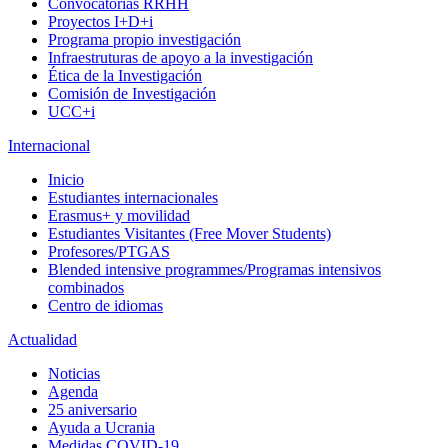
Convocatorias RRHH
Proyectos I+D+i
Programa propio investigación
Infraestruturas de apoyo a la investigación
Ética de la Investigación
Comisión de Investigación
UCC+i
Internacional
Inicio
Estudiantes internacionales
Erasmus+ y movilidad
Estudiantes Visitantes (Free Mover Students)
Profesores/PTGAS
Blended intensive programmes/Programas intensivos
combinados
Centro de idiomas
Actualidad
Noticias
Agenda
25 aniversario
Ayuda a Ucrania
Medidas COVID-19