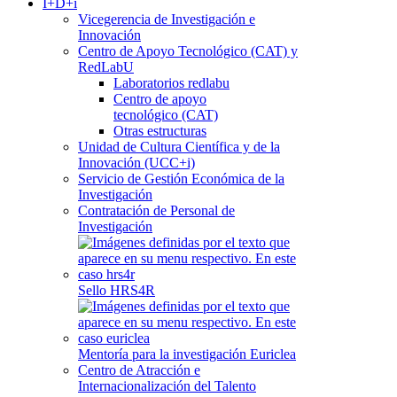
I+D+i
Vicegerencia de Investigación e
Innovación
Centro de Apoyo Tecnológico (CAT) y
RedLabU
Laboratorios redlabu
Centro de apoyo
tecnológico (CAT)
Otras estructuras
Unidad de Cultura Científica y de la
Innovación (UCC+i)
Servicio de Gestión Económica de la
Investigación
Contratación de Personal de
Investigación
Sello HRS4R
Mentoría para la investigación Euriclea
Centro de Atracción e
Internacionalización del Talento