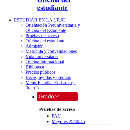
estudiante
ESTUDIAR EN LA URJC
Orientación Preuniversitaria y
Oficina del Estudiante
Pruebas de acceso
Oficina del estudiante
Admisión
Matrícula y convalidaciones
Vida universitaria
Oficina Internacional
Biblioteca
Precios públicos
Becas, ayudas y premios
Menu-Estudiar-En-La-Urjc
(item1)
Grado
Pruebas de acceso
PAU
Mayores 25/40/45