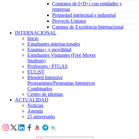
Contratos de I+D+i con entidades y
empresas
Propiedad intelectual e industrial
Proyecto Umotor
Campus de Excelencia Internacional
INTERNACIONAL
Inicio
Estudiantes internacionales
Erasmus+ y movilidad
Estudiantes Visitantes (Free Mover
Students)
Profesores / PTGAS
EULiST
Blended Intensive
Programmes/Programas Intensivos
Combinados
Centro de idiomas
ACTUALIDAD
Noticias
Agenda
25 aniversario