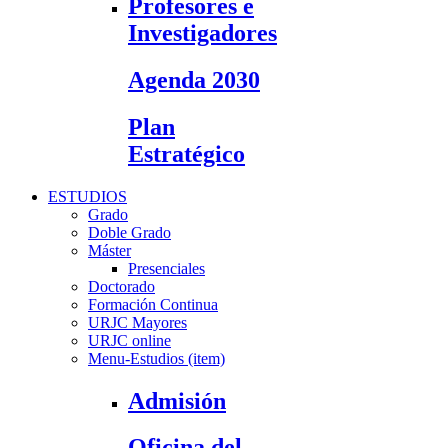
Profesores e
Investigadores
Agenda 2030
Plan
Estratégico
ESTUDIOS
Grado
Doble Grado
Máster
Presenciales
Doctorado
Formación Continua
URJC Mayores
URJC online
Menu-Estudios (item)
Admisión
Oficina del