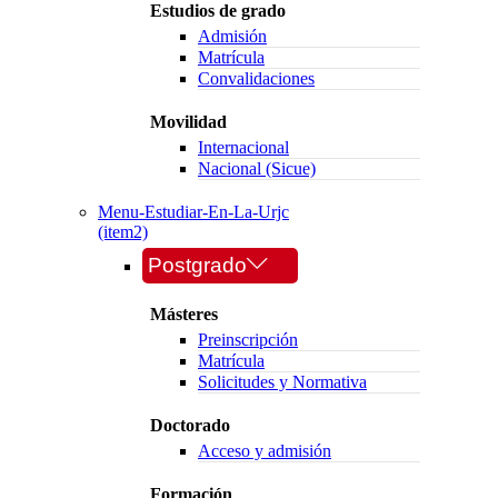
Estudios de grado
Admisión
Matrícula
Convalidaciones
Movilidad
Internacional
Nacional (Sicue)
Menu-Estudiar-En-La-Urjc
(item2)
Postgrado
Másteres
Preinscripción
Matrícula
Solicitudes y Normativa
Doctorado
Acceso y admisión
Formación