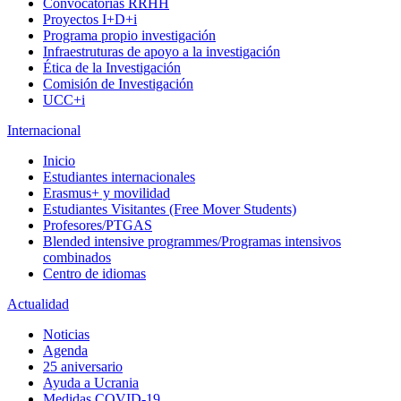
Convocatorias RRHH
Proyectos I+D+i
Programa propio investigación
Infraestruturas de apoyo a la investigación
Ética de la Investigación
Comisión de Investigación
UCC+i
Internacional
Inicio
Estudiantes internacionales
Erasmus+ y movilidad
Estudiantes Visitantes (Free Mover Students)
Profesores/PTGAS
Blended intensive programmes/Programas intensivos
combinados
Centro de idiomas
Actualidad
Noticias
Agenda
25 aniversario
Ayuda a Ucrania
Medidas COVID-19