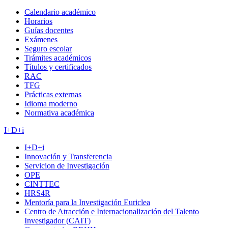
Calendario académico
Horarios
Guías docentes
Exámenes
Seguro escolar
Trámites académicos
Títulos y certificados
RAC
TFG
Prácticas externas
Idioma moderno
Normativa académica
I+D+i
I+D+i
Innovación y Transferencia
Servicion de Investigación
OPE
CINTTEC
HRS4R
Mentoría para la Investigación Euriclea
Centro de Atracción e Internacionalización del Talento
Investigador (CAIT)