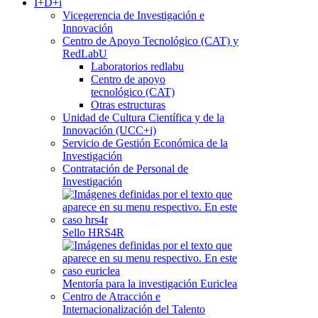
I+D+i
Vicegerencia de Investigación e
Innovación
Centro de Apoyo Tecnológico (CAT) y
RedLabU
Laboratorios redlabu
Centro de apoyo
tecnológico (CAT)
Otras estructuras
Unidad de Cultura Científica y de la
Innovación (UCC+i)
Servicio de Gestión Económica de la
Investigación
Contratación de Personal de
Investigación
Sello HRS4R
Mentoría para la investigación Euriclea
Centro de Atracción e
Internacionalización del Talento