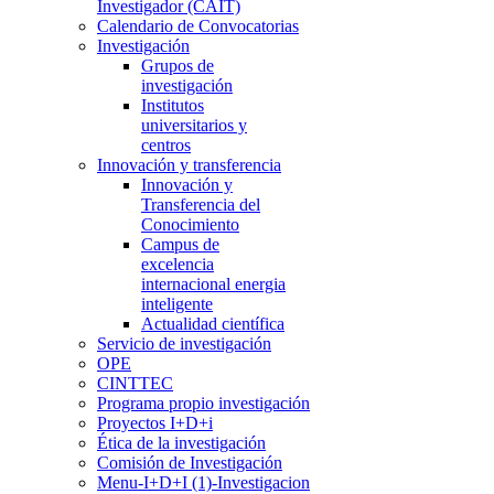
Investigador (CAIT)
Calendario de Convocatorias
Investigación
Grupos de
investigación
Institutos
universitarios y
centros
Innovación y transferencia
Innovación y
Transferencia del
Conocimiento
Campus de
excelencia
internacional energia
inteligente
Actualidad científica
Servicio de investigación
OPE
CINTTEC
Programa propio investigación
Proyectos I+D+i
Ética de la investigación
Comisión de Investigación
Menu-I+D+I (1)-Investigacion