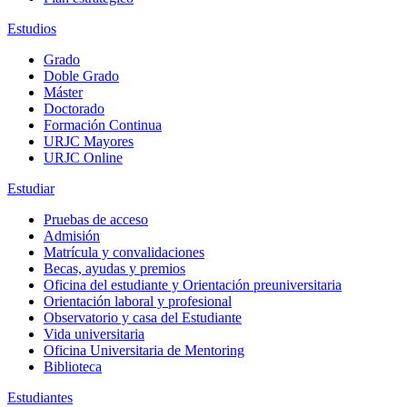
Estudios
Grado
Doble Grado
Máster
Doctorado
Formación Continua
URJC Mayores
URJC Online
Estudiar
Pruebas de acceso
Admisión
Matrícula y convalidaciones
Becas, ayudas y premios
Oficina del estudiante y Orientación preuniversitaria
Orientación laboral y profesional
Observatorio y casa del Estudiante
Vida universitaria
Oficina Universitaria de Mentoring
Biblioteca
Estudiantes