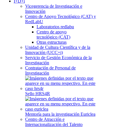
I+D+i
Vicegerencia de Investigación e
Innovación
Centro de Apoyo Tecnológico (CAT) y
RedLabU
Laboratorios redlabu
Centro de apoyo
tecnológico (CAT)
Otras estructuras
Unidad de Cultura Científica y de la
Innovación (UCC+i)
Servicio de Gestión Económica de la
Investigación
Contratación de Personal de
Investigación
Sello HRS4R
Mentoría para la investigación Euriclea
Centro de Atracción e
Internacionalización del Talento