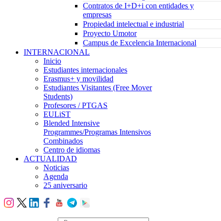
Contratos de I+D+i con entidades y
empresas
Propiedad intelectual e industrial
Proyecto Umotor
Campus de Excelencia Internacional
INTERNACIONAL
Inicio
Estudiantes internacionales
Erasmus+ y movilidad
Estudiantes Visitantes (Free Mover
Students)
Profesores / PTGAS
EULiST
Blended Intensive
Programmes/Programas Intensivos
Combinados
Centro de idiomas
ACTUALIDAD
Noticias
Agenda
25 aniversario