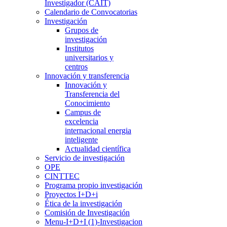
Investigador (CAIT)
Calendario de Convocatorias
Investigación
Grupos de
investigación
Institutos
universitarios y
centros
Innovación y transferencia
Innovación y
Transferencia del
Conocimiento
Campus de
excelencia
internacional energia
inteligente
Actualidad científica
Servicio de investigación
OPE
CINTTEC
Programa propio investigación
Proyectos I+D+i
Ética de la investigación
Comisión de Investigación
Menu-I+D+I (1)-Investigacion