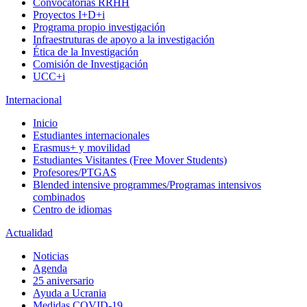
Convocatorias RRHH
Proyectos I+D+i
Programa propio investigación
Infraestruturas de apoyo a la investigación
Ética de la Investigación
Comisión de Investigación
UCC+i
Internacional
Inicio
Estudiantes internacionales
Erasmus+ y movilidad
Estudiantes Visitantes (Free Mover Students)
Profesores/PTGAS
Blended intensive programmes/Programas intensivos
combinados
Centro de idiomas
Actualidad
Noticias
Agenda
25 aniversario
Ayuda a Ucrania
Medidas COVID-19