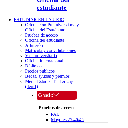
estudiante
ESTUDIAR EN LA URJC
Orientación Preuniversitaria y
Oficina del Estudiante
Pruebas de acceso
Oficina del estudiante
Admisión
Matrícula y convalidaciones
Vida universitaria
Oficina Internacional
Biblioteca
Precios públicos
Becas, ayudas y premios
Menu-Estudiar-En-La-Urjc
(item1)
Grado
Pruebas de acceso
PAU
Mayores 25/40/45