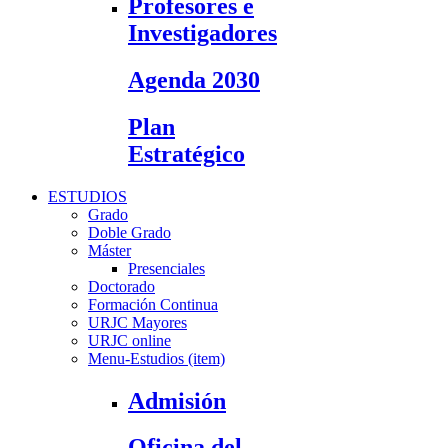
Profesores e
Investigadores
Agenda 2030
Plan
Estratégico
ESTUDIOS
Grado
Doble Grado
Máster
Presenciales
Doctorado
Formación Continua
URJC Mayores
URJC online
Menu-Estudios (item)
Admisión
Oficina del