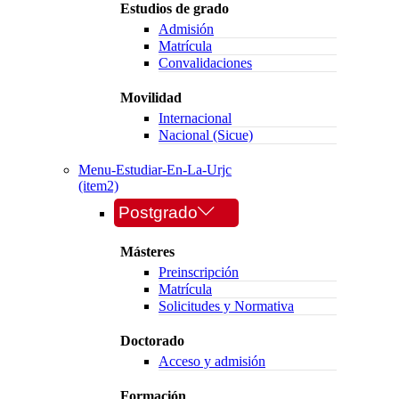
Estudios de grado
Admisión
Matrícula
Convalidaciones
Movilidad
Internacional
Nacional (Sicue)
Menu-Estudiar-En-La-Urjc
(item2)
Postgrado
Másteres
Preinscripción
Matrícula
Solicitudes y Normativa
Doctorado
Acceso y admisión
Formación