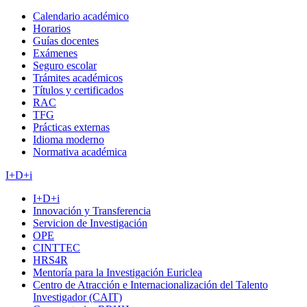
Calendario académico
Horarios
Guías docentes
Exámenes
Seguro escolar
Trámites académicos
Títulos y certificados
RAC
TFG
Prácticas externas
Idioma moderno
Normativa académica
I+D+i
I+D+i
Innovación y Transferencia
Servicion de Investigación
OPE
CINTTEC
HRS4R
Mentoría para la Investigación Euriclea
Centro de Atracción e Internacionalización del Talento
Investigador (CAIT)