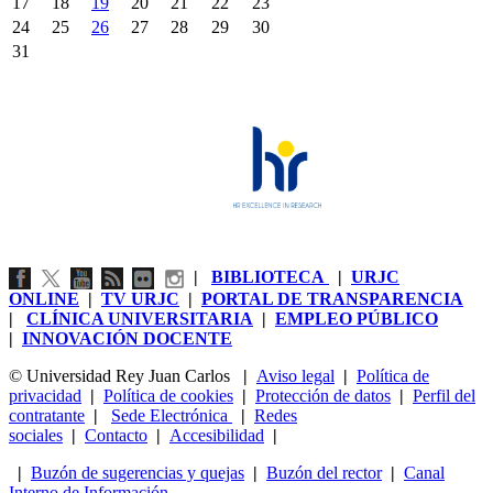
17
18
19
20
21
22
23
24
25
26
27
28
29
30
31
|
BIBLIOTECA
|
URJC
ONLINE
|
TV URJC
|
PORTAL DE TRANSPARENCIA
|
CLÍNICA UNIVERSITARIA
|
EMPLEO PÚBLICO
|
INNOVACIÓN DOCENTE
© Universidad Rey Juan Carlos
|
Aviso legal
|
Política de
privacidad
|
Política de cookies
|
Protección de datos
|
Perfil del
contratante
|
Sede Electrónica
|
Redes
sociales
|
Contacto
|
Accesibilidad
|
|
Buzón de sugerencias y quejas
|
Buzón del rector
|
Canal
Interno de Información