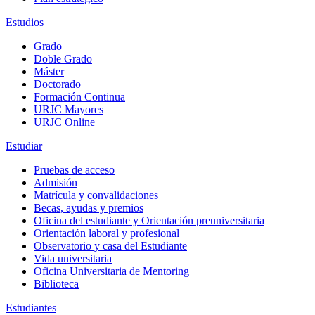
Estudios
Grado
Doble Grado
Máster
Doctorado
Formación Continua
URJC Mayores
URJC Online
Estudiar
Pruebas de acceso
Admisión
Matrícula y convalidaciones
Becas, ayudas y premios
Oficina del estudiante y Orientación preuniversitaria
Orientación laboral y profesional
Observatorio y casa del Estudiante
Vida universitaria
Oficina Universitaria de Mentoring
Biblioteca
Estudiantes