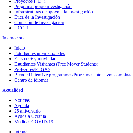
Proyectos I+D+i
Programa propio investigación
Infraestruturas de apoyo a la investigación
Ética de la Investigación
Comisión de Investigación
UCC+i
Internacional
Inicio
Estudiantes internacionales
Erasmus+ y movilidad
Estudiantes Visitantes (Free Mover Students)
Profesores/PTGAS
Blended intensive programmes/Programas intensivos combinad
Centro de idiomas
Actualidad
Noticias
Agenda
25 aniversario
Ayuda a Ucrania
Medidas COVID-19
Intranet