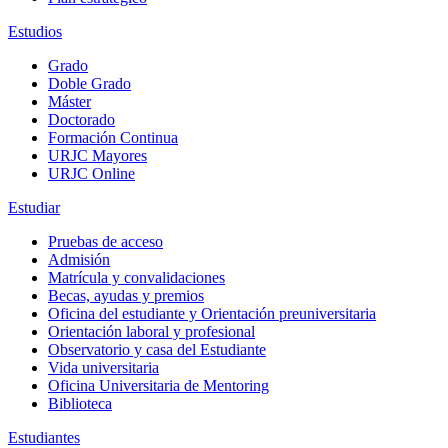
Estudios
Grado
Doble Grado
Máster
Doctorado
Formación Continua
URJC Mayores
URJC Online
Estudiar
Pruebas de acceso
Admisión
Matrícula y convalidaciones
Becas, ayudas y premios
Oficina del estudiante y Orientación preuniversitaria
Orientación laboral y profesional
Observatorio y casa del Estudiante
Vida universitaria
Oficina Universitaria de Mentoring
Biblioteca
Estudiantes