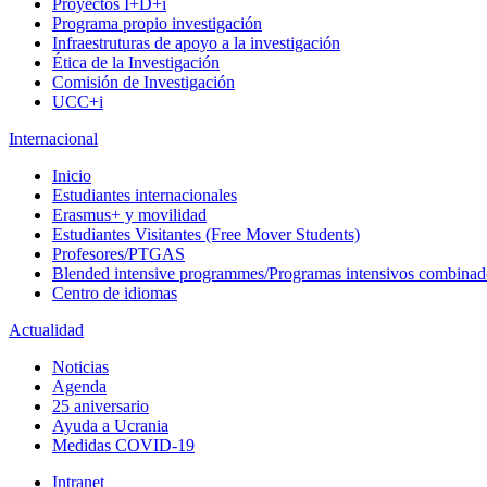
Proyectos I+D+i
Programa propio investigación
Infraestruturas de apoyo a la investigación
Ética de la Investigación
Comisión de Investigación
UCC+i
Internacional
Inicio
Estudiantes internacionales
Erasmus+ y movilidad
Estudiantes Visitantes (Free Mover Students)
Profesores/PTGAS
Blended intensive programmes/Programas intensivos combinad
Centro de idiomas
Actualidad
Noticias
Agenda
25 aniversario
Ayuda a Ucrania
Medidas COVID-19
Intranet