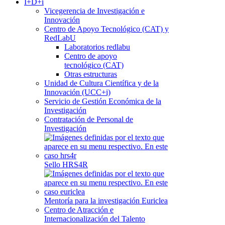
I+D+i
Vicegerencia de Investigación e
Innovación
Centro de Apoyo Tecnológico (CAT) y
RedLabU
Laboratorios redlabu
Centro de apoyo
tecnológico (CAT)
Otras estructuras
Unidad de Cultura Científica y de la
Innovación (UCC+i)
Servicio de Gestión Económica de la
Investigación
Contratación de Personal de
Investigación
Sello HRS4R
Mentoría para la investigación Euriclea
Centro de Atracción e
Internacionalización del Talento