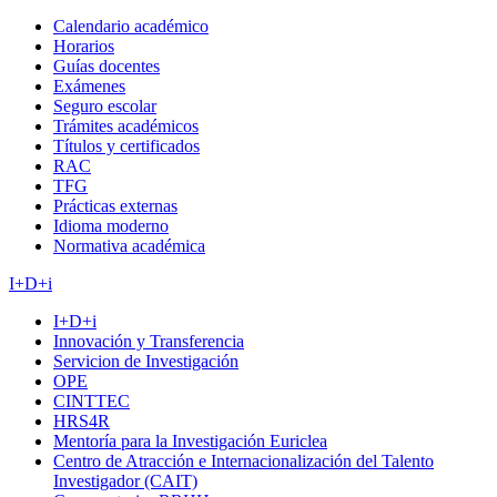
Calendario académico
Horarios
Guías docentes
Exámenes
Seguro escolar
Trámites académicos
Títulos y certificados
RAC
TFG
Prácticas externas
Idioma moderno
Normativa académica
I+D+i
I+D+i
Innovación y Transferencia
Servicion de Investigación
OPE
CINTTEC
HRS4R
Mentoría para la Investigación Euriclea
Centro de Atracción e Internacionalización del Talento
Investigador (CAIT)