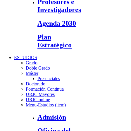
Profesores e
Investigadores
Agenda 2030
Plan
Estratégico
ESTUDIOS
Grado
Doble Grado
Máster
Presenciales
Doctorado
Formación Continua
URJC Mayores
URJC online
Menu-Estudios (item)
Admisión
Oficina del