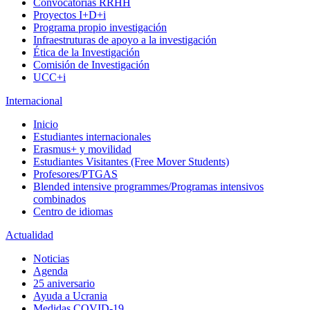
Convocatorias RRHH
Proyectos I+D+i
Programa propio investigación
Infraestruturas de apoyo a la investigación
Ética de la Investigación
Comisión de Investigación
UCC+i
Internacional
Inicio
Estudiantes internacionales
Erasmus+ y movilidad
Estudiantes Visitantes (Free Mover Students)
Profesores/PTGAS
Blended intensive programmes/Programas intensivos
combinados
Centro de idiomas
Actualidad
Noticias
Agenda
25 aniversario
Ayuda a Ucrania
Medidas COVID-19