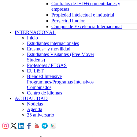
Contratos de I+D+i con entidades y
empresas
Propiedad intelectual e industrial
Proyecto Umotor
Campus de Excelencia Internacional
INTERNACIONAL
Inicio
Estudiantes internacionales
Erasmus+ y movilidad
Estudiantes Visitantes (Free Mover
Students)
Profesores / PTGAS
EULiST
Blended Intensive
Programmes/Programas Intensivos
Combinados
Centro de idiomas
ACTUALIDAD
Noticias
Agenda
25 aniversario