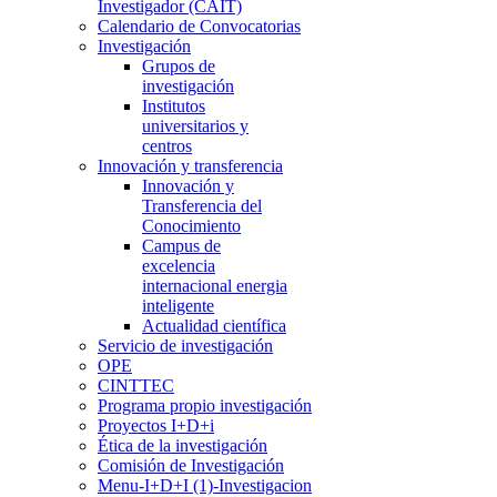
Investigador (CAIT)
Calendario de Convocatorias
Investigación
Grupos de
investigación
Institutos
universitarios y
centros
Innovación y transferencia
Innovación y
Transferencia del
Conocimiento
Campus de
excelencia
internacional energia
inteligente
Actualidad científica
Servicio de investigación
OPE
CINTTEC
Programa propio investigación
Proyectos I+D+i
Ética de la investigación
Comisión de Investigación
Menu-I+D+I (1)-Investigacion