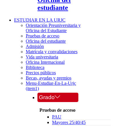
estudiante
ESTUDIAR EN LA URJC
Orientación Preuniversitaria y
Oficina del Estudiante
Pruebas de acceso
Oficina del estudiante
Admisión
Matrícula y convalidaciones
Vida universitaria
Oficina Internacional
Biblioteca
Precios públicos
Becas, ayudas y premios
Menu-Estudiar-En-La-Urjc
(item1)
Grado
Pruebas de acceso
PAU
Mayores 25/40/45