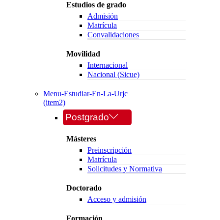
Estudios de grado
Admisión
Matrícula
Convalidaciones
Movilidad
Internacional
Nacional (Sicue)
Menu-Estudiar-En-La-Urjc
(item2)
Postgrado
Másteres
Preinscripción
Matrícula
Solicitudes y Normativa
Doctorado
Acceso y admisión
Formación