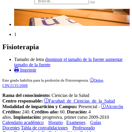
búsqueda
1
Fisioterapia
Tamaño de letra
disminuir el tamaño de la fuente
aumentar
tamaño de la fuente
Imprimir
Orden
Este grado habilita para la profesión de Fisioterapeuta.
CIN/2135/2008
Rama del conocimiento:
Ciencias de la Salud
Facultad de Ciencias de la Salud
Centro responsable:
Alcorcón
Modalidad de impartición y Campus:
Presencial -
Créditos:
240.
Créditos año:
60.
Duración:
4
años.
Implantación:
progresiva, primer curso 2009-2010
Calendario académico
Horario
Examenes
Guías
Docentes
Tabla de convalidaciones
Profesorado