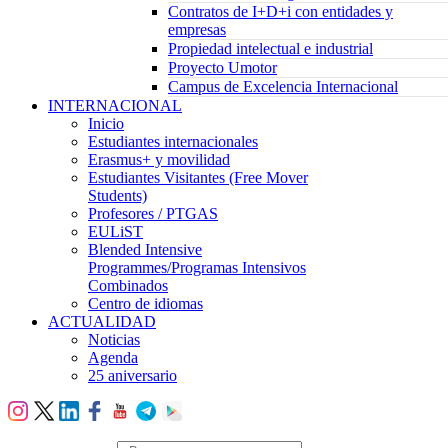
Contratos de I+D+i con entidades y
empresas
Propiedad intelectual e industrial
Proyecto Umotor
Campus de Excelencia Internacional
INTERNACIONAL
Inicio
Estudiantes internacionales
Erasmus+ y movilidad
Estudiantes Visitantes (Free Mover
Students)
Profesores / PTGAS
EULiST
Blended Intensive
Programmes/Programas Intensivos
Combinados
Centro de idiomas
ACTUALIDAD
Noticias
Agenda
25 aniversario