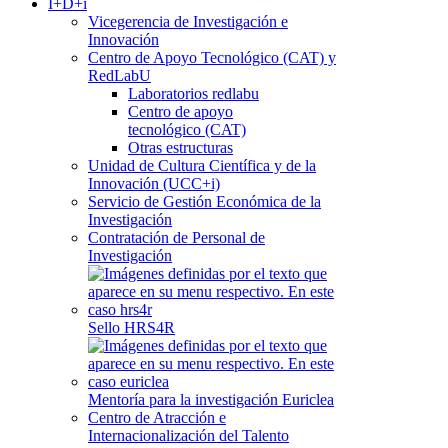
I+D+i
Vicegerencia de Investigación e
Innovación
Centro de Apoyo Tecnológico (CAT) y
RedLabU
Laboratorios redlabu
Centro de apoyo
tecnológico (CAT)
Otras estructuras
Unidad de Cultura Científica y de la
Innovación (UCC+i)
Servicio de Gestión Económica de la
Investigación
Contratación de Personal de
Investigación
Sello HRS4R
Mentoría para la investigación Euriclea
Centro de Atracción e
Internacionalización del Talento