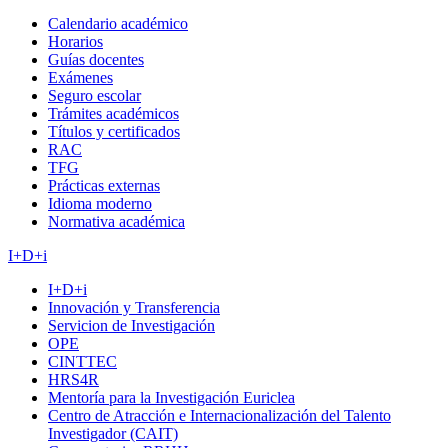
Calendario académico
Horarios
Guías docentes
Exámenes
Seguro escolar
Trámites académicos
Títulos y certificados
RAC
TFG
Prácticas externas
Idioma moderno
Normativa académica
I+D+i
I+D+i
Innovación y Transferencia
Servicion de Investigación
OPE
CINTTEC
HRS4R
Mentoría para la Investigación Euriclea
Centro de Atracción e Internacionalización del Talento
Investigador (CAIT)