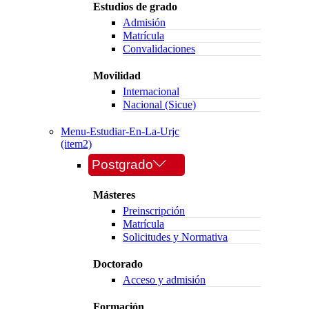
Estudios de grado
Admisión
Matrícula
Convalidaciones
Movilidad
Internacional
Nacional (Sicue)
Menu-Estudiar-En-La-Urjc
(item2)
Postgrado
Másteres
Preinscripción
Matrícula
Solicitudes y Normativa
Doctorado
Acceso y admisión
Formación