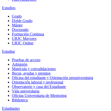
Estudios
Grado
Doble Grado
Máster
Doctorado
Formación Continua
URJC Mayores
URJC Online
Estudiar
Pruebas de acceso
Admisión
Matrícula y convalidaciones
Becas, ayudas y premios
Oficina del estudiante y Orientación preuniversitaria
Orientación laboral y profesional
Observatorio y casa del Estudiante
Vida universitaria
Oficina Universitaria de Mentoring
Biblioteca
Estudiantes