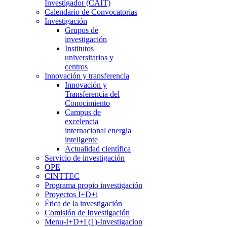
Investigador (CAIT)
Calendario de Convocatorias
Investigación
Grupos de
investigación
Institutos
universitarios y
centros
Innovación y transferencia
Innovación y
Transferencia del
Conocimiento
Campus de
excelencia
internacional energia
inteligente
Actualidad científica
Servicio de investigación
OPE
CINTTEC
Programa propio investigación
Proyectos I+D+i
Ética de la investigación
Comisión de Investigación
Menu-I+D+I (1)-Investigacion