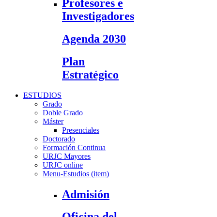
Profesores e
Investigadores
Agenda 2030
Plan
Estratégico
ESTUDIOS
Grado
Doble Grado
Máster
Presenciales
Doctorado
Formación Continua
URJC Mayores
URJC online
Menu-Estudios (item)
Admisión
Oficina del