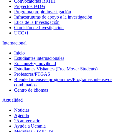
Convocatorias RRHH
Proyectos I+D+i
Programa propio investigación
Infraestruturas de apoyo a la investigación
Ética de la Investigación
Comisión de Investigación
UCC+i
Internacional
Inicio
Estudiantes internacionales
Erasmus+ y movilidad
Estudiantes Visitantes (Free Mover Students)
Profesores/PTGAS
Blended intensive programmes/Programas intensivos
combinados
Centro de idiomas
Actualidad
Noticias
Agenda
25 aniversario
Ayuda a Ucrania
Medidas COVID-19