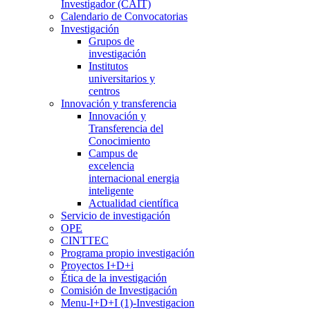
Investigador (CAIT)
Calendario de Convocatorias
Investigación
Grupos de
investigación
Institutos
universitarios y
centros
Innovación y transferencia
Innovación y
Transferencia del
Conocimiento
Campus de
excelencia
internacional energia
inteligente
Actualidad científica
Servicio de investigación
OPE
CINTTEC
Programa propio investigación
Proyectos I+D+i
Ética de la investigación
Comisión de Investigación
Menu-I+D+I (1)-Investigacion