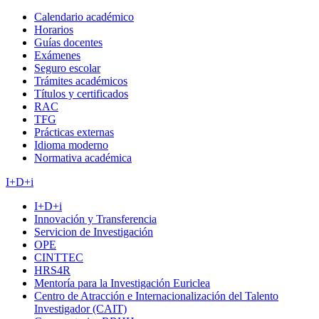
Calendario académico
Horarios
Guías docentes
Exámenes
Seguro escolar
Trámites académicos
Títulos y certificados
RAC
TFG
Prácticas externas
Idioma moderno
Normativa académica
I+D+i
I+D+i
Innovación y Transferencia
Servicion de Investigación
OPE
CINTTEC
HRS4R
Mentoría para la Investigación Euriclea
Centro de Atracción e Internacionalización del Talento
Investigador (CAIT)