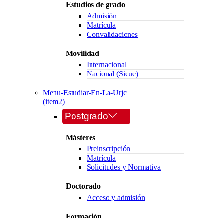
Estudios de grado
Admisión
Matrícula
Convalidaciones
Movilidad
Internacional
Nacional (Sicue)
Menu-Estudiar-En-La-Urjc
(item2)
Postgrado
Másteres
Preinscripción
Matrícula
Solicitudes y Normativa
Doctorado
Acceso y admisión
Formación