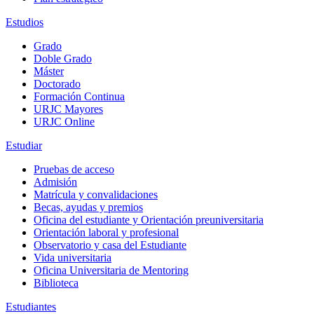
Estudios
Grado
Doble Grado
Máster
Doctorado
Formación Continua
URJC Mayores
URJC Online
Estudiar
Pruebas de acceso
Admisión
Matrícula y convalidaciones
Becas, ayudas y premios
Oficina del estudiante y Orientación preuniversitaria
Orientación laboral y profesional
Observatorio y casa del Estudiante
Vida universitaria
Oficina Universitaria de Mentoring
Biblioteca
Estudiantes