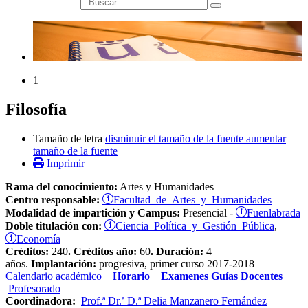
búsqueda
1
Filosofía
Tamaño de letra
disminuir el tamaño de la fuente
aumentar
tamaño de la fuente
Imprimir
Rama del conocimiento:
Artes y Humanidades
Facultad de Artes y Humanidades
Centro responsable:
Fuenlabrada
Modalidad de impartición y Campus:
Presencial -
Ciencia Política y Gestión Pública
Doble titulación con:
,
Economía
Créditos:
240
.
Créditos año:
60
.
Duración:
4
años.
Implantación:
progresiva, primer curso 2017-2018
Calendario académico
Horario
Examenes
Guías Docentes
Profesorado
Coordinadora:
Prof.ª Dr.ª D.ª Delia Manzanero Fernández