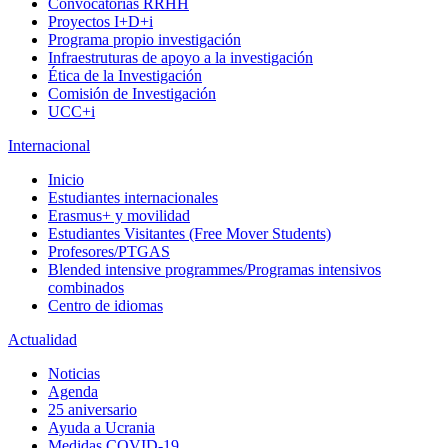
Convocatorias RRHH
Proyectos I+D+i
Programa propio investigación
Infraestruturas de apoyo a la investigación
Ética de la Investigación
Comisión de Investigación
UCC+i
Internacional
Inicio
Estudiantes internacionales
Erasmus+ y movilidad
Estudiantes Visitantes (Free Mover Students)
Profesores/PTGAS
Blended intensive programmes/Programas intensivos
combinados
Centro de idiomas
Actualidad
Noticias
Agenda
25 aniversario
Ayuda a Ucrania
Medidas COVID-19