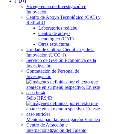
I+D+i
Vicegerencia de Investigación e
Innovación
Centro de Apoyo Tecnológico (CAT) y
RedLabU
Laboratorios redlabu
Centro de apoyo
tecnológico (CAT)
Otras estructuras
Unidad de Cultura Científica y de la
Innovación (UCC+i)
Servicio de Gestión Económica de la
Investigación
Contratación de Personal de
Investigación
Sello HRS4R
Mentoría para la investigación Euriclea
Centro de Atracción e
Internacionalización del Talento