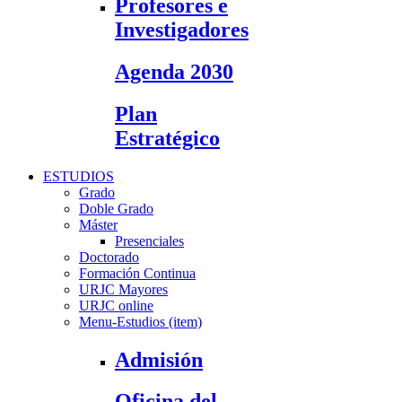
Profesores e
Investigadores
Agenda 2030
Plan
Estratégico
ESTUDIOS
Grado
Doble Grado
Máster
Presenciales
Doctorado
Formación Continua
URJC Mayores
URJC online
Menu-Estudios (item)
Admisión
Oficina del