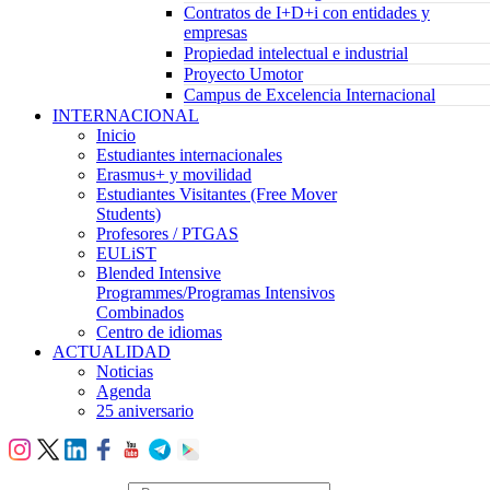
Contratos de I+D+i con entidades y
empresas
Propiedad intelectual e industrial
Proyecto Umotor
Campus de Excelencia Internacional
INTERNACIONAL
Inicio
Estudiantes internacionales
Erasmus+ y movilidad
Estudiantes Visitantes (Free Mover
Students)
Profesores / PTGAS
EULiST
Blended Intensive
Programmes/Programas Intensivos
Combinados
Centro de idiomas
ACTUALIDAD
Noticias
Agenda
25 aniversario