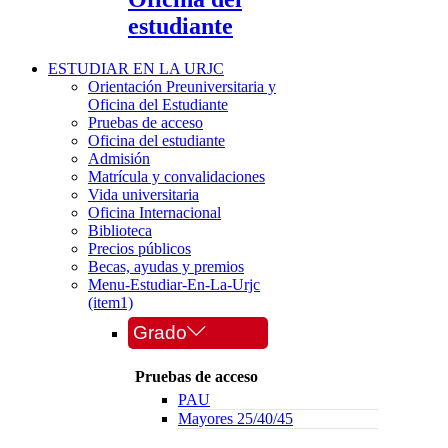
estudiante
ESTUDIAR EN LA URJC
Orientación Preuniversitaria y
Oficina del Estudiante
Pruebas de acceso
Oficina del estudiante
Admisión
Matrícula y convalidaciones
Vida universitaria
Oficina Internacional
Biblioteca
Precios públicos
Becas, ayudas y premios
Menu-Estudiar-En-La-Urjc
(item1)
Grado
Pruebas de acceso
PAU
Mayores 25/40/45