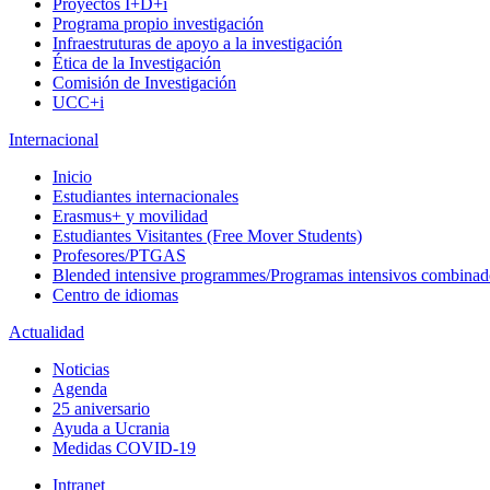
Proyectos I+D+i
Programa propio investigación
Infraestruturas de apoyo a la investigación
Ética de la Investigación
Comisión de Investigación
UCC+i
Internacional
Inicio
Estudiantes internacionales
Erasmus+ y movilidad
Estudiantes Visitantes (Free Mover Students)
Profesores/PTGAS
Blended intensive programmes/Programas intensivos combinad
Centro de idiomas
Actualidad
Noticias
Agenda
25 aniversario
Ayuda a Ucrania
Medidas COVID-19
Intranet