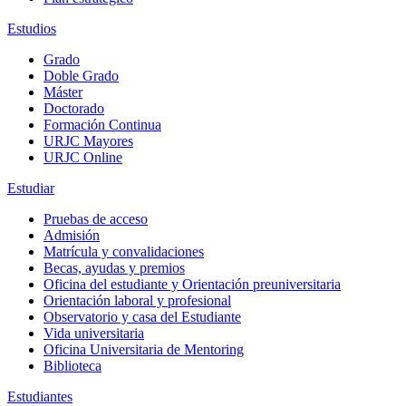
Estudios
Grado
Doble Grado
Máster
Doctorado
Formación Continua
URJC Mayores
URJC Online
Estudiar
Pruebas de acceso
Admisión
Matrícula y convalidaciones
Becas, ayudas y premios
Oficina del estudiante y Orientación preuniversitaria
Orientación laboral y profesional
Observatorio y casa del Estudiante
Vida universitaria
Oficina Universitaria de Mentoring
Biblioteca
Estudiantes