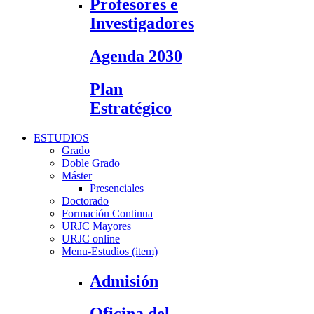
Profesores e
Investigadores
Agenda 2030
Plan
Estratégico
ESTUDIOS
Grado
Doble Grado
Máster
Presenciales
Doctorado
Formación Continua
URJC Mayores
URJC online
Menu-Estudios (item)
Admisión
Oficina del