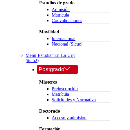
Estudios de grado
Admisión
Matrícula
Convalidaciones
Movilidad
Internacional
Nacional (Sicue)
Menu-Estudiar-En-La-Urjc
(item2)
Postgrado
Másteres
Preinscripción
Matrícula
Solicitudes y Normativa
Doctorado
Acceso y admisión
Formación