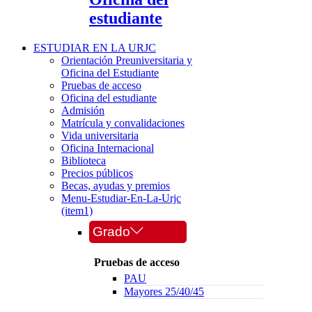
estudiante
ESTUDIAR EN LA URJC
Orientación Preuniversitaria y
Oficina del Estudiante
Pruebas de acceso
Oficina del estudiante
Admisión
Matrícula y convalidaciones
Vida universitaria
Oficina Internacional
Biblioteca
Precios públicos
Becas, ayudas y premios
Menu-Estudiar-En-La-Urjc
(item1)
Grado
Pruebas de acceso
PAU
Mayores 25/40/45