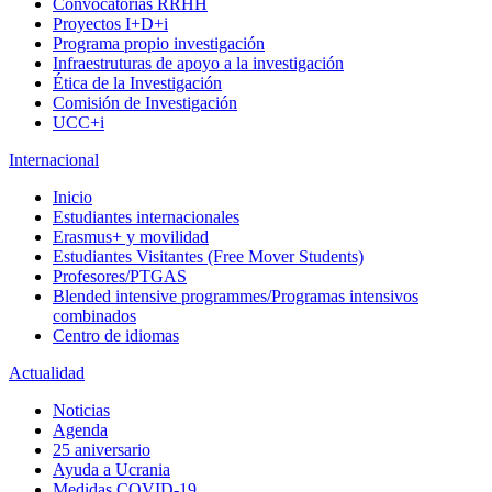
Convocatorias RRHH
Proyectos I+D+i
Programa propio investigación
Infraestruturas de apoyo a la investigación
Ética de la Investigación
Comisión de Investigación
UCC+i
Internacional
Inicio
Estudiantes internacionales
Erasmus+ y movilidad
Estudiantes Visitantes (Free Mover Students)
Profesores/PTGAS
Blended intensive programmes/Programas intensivos
combinados
Centro de idiomas
Actualidad
Noticias
Agenda
25 aniversario
Ayuda a Ucrania
Medidas COVID-19