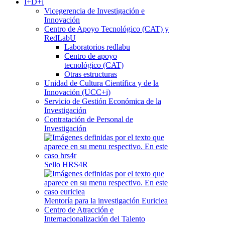
I+D+i
Vicegerencia de Investigación e
Innovación
Centro de Apoyo Tecnológico (CAT) y
RedLabU
Laboratorios redlabu
Centro de apoyo
tecnológico (CAT)
Otras estructuras
Unidad de Cultura Científica y de la
Innovación (UCC+i)
Servicio de Gestión Económica de la
Investigación
Contratación de Personal de
Investigación
Sello HRS4R
Mentoría para la investigación Euriclea
Centro de Atracción e
Internacionalización del Talento