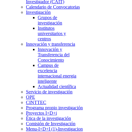
Investigador (CAIT)
Calendario de Convocatorias
Investigación
Grupos de
investigación
Institutos
universitarios y
centros
Innovación y transferencia
Innovación y
Transferencia del
Conocimiento
Campus de
excelencia
internacional energia
inteligente
Actualidad científica
Servicio de investigación
OPE
CINTTEC
Programa propio investigación
Proyectos I+D+i
Ética de la investigación
Comisión de Investigación
Menu-I+D+I (1)-Investigacion