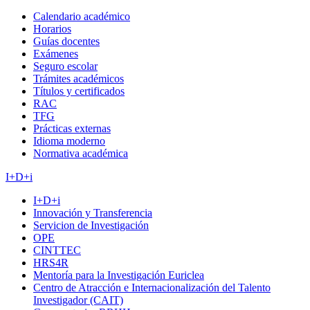
Calendario académico
Horarios
Guías docentes
Exámenes
Seguro escolar
Trámites académicos
Títulos y certificados
RAC
TFG
Prácticas externas
Idioma moderno
Normativa académica
I+D+i
I+D+i
Innovación y Transferencia
Servicion de Investigación
OPE
CINTTEC
HRS4R
Mentoría para la Investigación Euriclea
Centro de Atracción e Internacionalización del Talento
Investigador (CAIT)