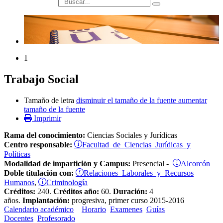
búsqueda
1
Trabajo Social
Tamaño de letra
disminuir el tamaño de la fuente
aumentar
tamaño de la fuente
Imprimir
Rama del conocimiento:
Ciencias Sociales y Jurídicas
Facultad de Ciencias Jurídicas y
Centro responsable:
Políticas
Alcorcón
Modalidad de impartición y Campus:
Presencial -
Relaciones Laborales y Recursos
Doble titulación con:
Humanos
Criminología
,
Créditos:
240.
Créditos año:
60.
Duración:
4
años.
Implantación:
progresiva, primer curso 2015-2016
Calendario académico
Horario
Examenes
Guías
Docentes
Profesorado