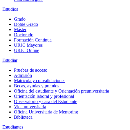
Estudios
Grado
Doble Grado
Máster
Doctorado
Formación Continua
URJC Mayores
URJC Online
Estudiar
Pruebas de acceso
Admisión
Matrícula y convalidaciones
Becas, ayudas y premios
Oficina del estudiante y Orientación preuniversitaria
Orientación laboral y profesional
Observatorio y casa del Estudiante
Vida universitaria
Oficina Universitaria de Mentoring
Biblioteca
Estudiantes