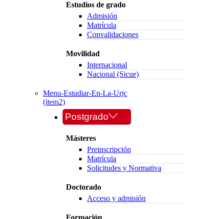
Estudios de grado
Admisión
Matrícula
Convalidaciones
Movilidad
Internacional
Nacional (Sicue)
Menu-Estudiar-En-La-Urjc
(item2)
Postgrado
Másteres
Preinscripción
Matrícula
Solicitudes y Normativa
Doctorado
Acceso y admisión
Formación