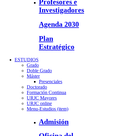
Profesores e
Investigadores
Agenda 2030
Plan
Estratégico
ESTUDIOS
Grado
Doble Grado
Máster
Presenciales
Doctorado
Formación Continua
URJC Mayores
URJC online
Menu-Estudios (item)
Admisión
Oficina del