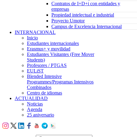
Contratos de I+D+i con entidades y
empresas
Propiedad intelectual e industrial
Proyecto Umotor
Campus de Excelencia Internacional
INTERNACIONAL
Inicio
Estudiantes internacionales
Erasmus+ y movilidad
Estudiantes Visitantes (Free Mover
Students)
Profesores / PTGAS
EULiST
Blended Intensive
Programmes/Programas Intensivos
Combinados
Centro de idiomas
ACTUALIDAD
Noticias
Agenda
25 aniversario