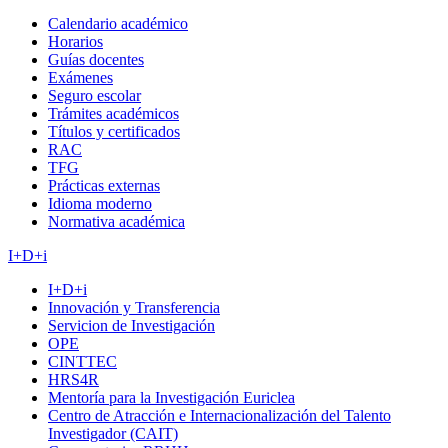
Calendario académico
Horarios
Guías docentes
Exámenes
Seguro escolar
Trámites académicos
Títulos y certificados
RAC
TFG
Prácticas externas
Idioma moderno
Normativa académica
I+D+i
I+D+i
Innovación y Transferencia
Servicion de Investigación
OPE
CINTTEC
HRS4R
Mentoría para la Investigación Euriclea
Centro de Atracción e Internacionalización del Talento
Investigador (CAIT)