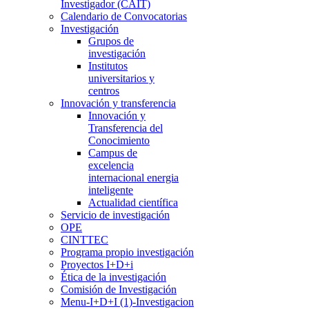
Investigador (CAIT)
Calendario de Convocatorias
Investigación
Grupos de
investigación
Institutos
universitarios y
centros
Innovación y transferencia
Innovación y
Transferencia del
Conocimiento
Campus de
excelencia
internacional energia
inteligente
Actualidad científica
Servicio de investigación
OPE
CINTTEC
Programa propio investigación
Proyectos I+D+i
Ética de la investigación
Comisión de Investigación
Menu-I+D+I (1)-Investigacion