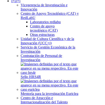
I+D+i
Vicegerencia de Investigación e
Innovación
Centro de Apoyo Tecnológico (CAT) y
RedLabU
Laboratorios redlabu
Centro de apoyo
tecnológico (CAT)
Otras estructuras
Unidad de Cultura Científica y de la
Innovación (UCC+i)
Servicio de Gestión Económica de la
Investigación
Contratación de Personal de
Investigación
Sello HRS4R
Mentoría para la investigación Euriclea
Centro de Atracción e
Internacionalización del Talento