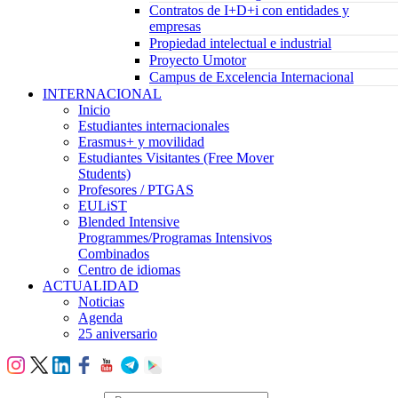
Contratos de I+D+i con entidades y
empresas
Propiedad intelectual e industrial
Proyecto Umotor
Campus de Excelencia Internacional
INTERNACIONAL
Inicio
Estudiantes internacionales
Erasmus+ y movilidad
Estudiantes Visitantes (Free Mover
Students)
Profesores / PTGAS
EULiST
Blended Intensive
Programmes/Programas Intensivos
Combinados
Centro de idiomas
ACTUALIDAD
Noticias
Agenda
25 aniversario