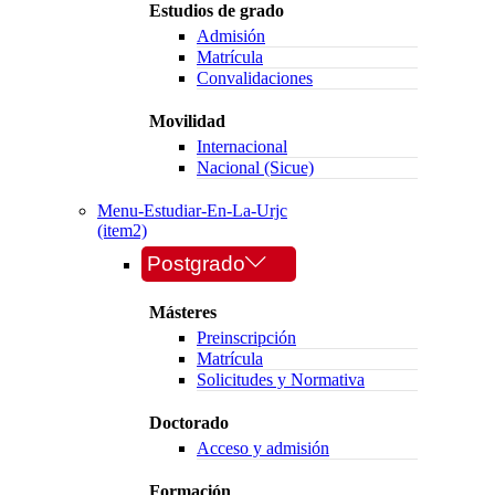
Estudios de grado
Admisión
Matrícula
Convalidaciones
Movilidad
Internacional
Nacional (Sicue)
Menu-Estudiar-En-La-Urjc
(item2)
Postgrado
Másteres
Preinscripción
Matrícula
Solicitudes y Normativa
Doctorado
Acceso y admisión
Formación