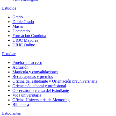
Estudios
Grado
Doble Grado
Máster
Doctorado
Formación Continua
URJC Mayores
URJC Online
Estudiar
Pruebas de acceso
Admisión
Matrícula y convalidaciones
Becas, ayudas y premios
Oficina del estudiante y Orientación preuniversitaria
Orientación laboral y profesional
Observatorio y casa del Estudiante
Vida universitaria
Oficina Universitaria de Mentoring
Biblioteca
Estudiantes