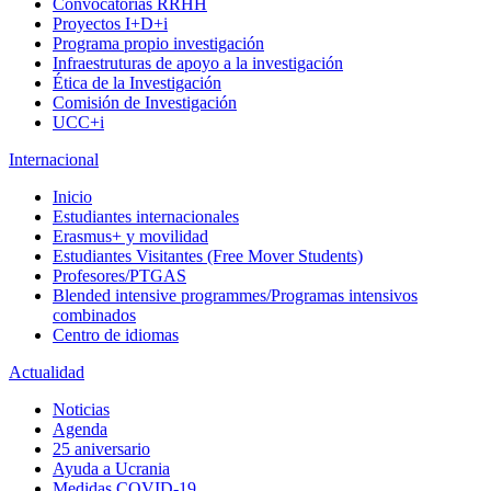
Convocatorias RRHH
Proyectos I+D+i
Programa propio investigación
Infraestruturas de apoyo a la investigación
Ética de la Investigación
Comisión de Investigación
UCC+i
Internacional
Inicio
Estudiantes internacionales
Erasmus+ y movilidad
Estudiantes Visitantes (Free Mover Students)
Profesores/PTGAS
Blended intensive programmes/Programas intensivos
combinados
Centro de idiomas
Actualidad
Noticias
Agenda
25 aniversario
Ayuda a Ucrania
Medidas COVID-19