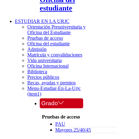
estudiante
ESTUDIAR EN LA URJC
Orientación Preuniversitaria y
Oficina del Estudiante
Pruebas de acceso
Oficina del estudiante
Admisión
Matrícula y convalidaciones
Vida universitaria
Oficina Internacional
Biblioteca
Precios públicos
Becas, ayudas y premios
Menu-Estudiar-En-La-Urjc
(item1)
Grado
Pruebas de acceso
PAU
Mayores 25/40/45