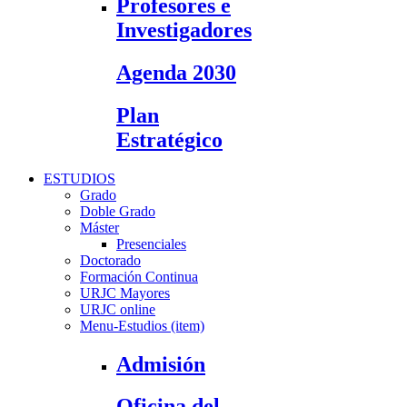
Profesores e
Investigadores
Agenda 2030
Plan
Estratégico
ESTUDIOS
Grado
Doble Grado
Máster
Presenciales
Doctorado
Formación Continua
URJC Mayores
URJC online
Menu-Estudios (item)
Admisión
Oficina del