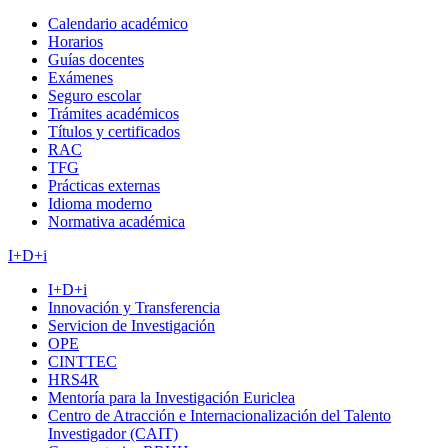
Calendario académico
Horarios
Guías docentes
Exámenes
Seguro escolar
Trámites académicos
Títulos y certificados
RAC
TFG
Prácticas externas
Idioma moderno
Normativa académica
I+D+i
I+D+i
Innovación y Transferencia
Servicion de Investigación
OPE
CINTTEC
HRS4R
Mentoría para la Investigación Euriclea
Centro de Atracción e Internacionalización del Talento
Investigador (CAIT)