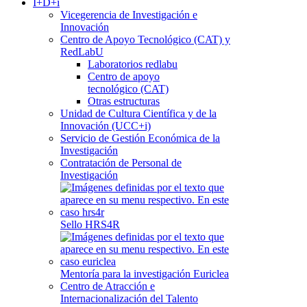
I+D+i
Vicegerencia de Investigación e
Innovación
Centro de Apoyo Tecnológico (CAT) y
RedLabU
Laboratorios redlabu
Centro de apoyo
tecnológico (CAT)
Otras estructuras
Unidad de Cultura Científica y de la
Innovación (UCC+i)
Servicio de Gestión Económica de la
Investigación
Contratación de Personal de
Investigación
Sello HRS4R
Mentoría para la investigación Euriclea
Centro de Atracción e
Internacionalización del Talento