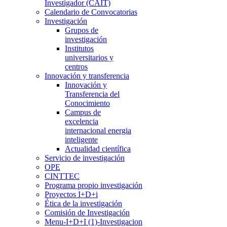
Investigador (CAIT)
Calendario de Convocatorias
Investigación
Grupos de
investigación
Institutos
universitarios y
centros
Innovación y transferencia
Innovación y
Transferencia del
Conocimiento
Campus de
excelencia
internacional energia
inteligente
Actualidad científica
Servicio de investigación
OPE
CINTTEC
Programa propio investigación
Proyectos I+D+i
Ética de la investigación
Comisión de Investigación
Menu-I+D+I (1)-Investigacion