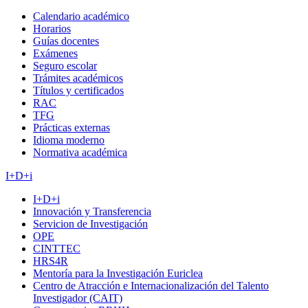
Calendario académico
Horarios
Guías docentes
Exámenes
Seguro escolar
Trámites académicos
Títulos y certificados
RAC
TFG
Prácticas externas
Idioma moderno
Normativa académica
I+D+i
I+D+i
Innovación y Transferencia
Servicion de Investigación
OPE
CINTTEC
HRS4R
Mentoría para la Investigación Euriclea
Centro de Atracción e Internacionalización del Talento
Investigador (CAIT)