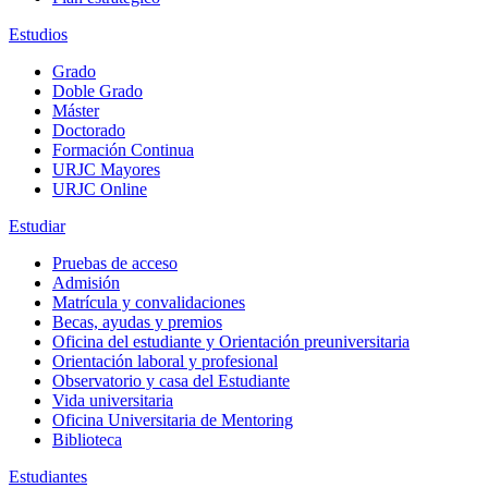
Estudios
Grado
Doble Grado
Máster
Doctorado
Formación Continua
URJC Mayores
URJC Online
Estudiar
Pruebas de acceso
Admisión
Matrícula y convalidaciones
Becas, ayudas y premios
Oficina del estudiante y Orientación preuniversitaria
Orientación laboral y profesional
Observatorio y casa del Estudiante
Vida universitaria
Oficina Universitaria de Mentoring
Biblioteca
Estudiantes