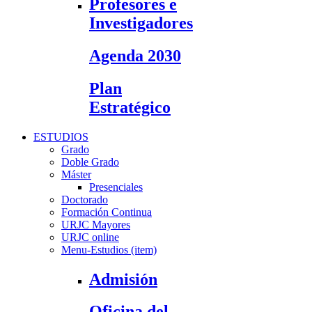
Profesores e
Investigadores
Agenda 2030
Plan
Estratégico
ESTUDIOS
Grado
Doble Grado
Máster
Presenciales
Doctorado
Formación Continua
URJC Mayores
URJC online
Menu-Estudios (item)
Admisión
Oficina del