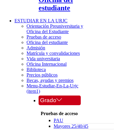
estudiante
ESTUDIAR EN LA URJC
Orientación Preuniversitaria y
Oficina del Estudiante
Pruebas de acceso
Oficina del estudiante
Admisión
Matrícula y convalidaciones
Vida universitaria
Oficina Internacional
Biblioteca
Precios públicos
Becas, ayudas y premios
Menu-Estudiar-En-La-Urjc
(item1)
Grado
Pruebas de acceso
PAU
Mayores 25/40/45