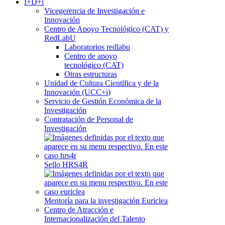
I+D+i
Vicegerencia de Investigación e
Innovación
Centro de Apoyo Tecnológico (CAT) y
RedLabU
Laboratorios redlabu
Centro de apoyo
tecnológico (CAT)
Otras estructuras
Unidad de Cultura Científica y de la
Innovación (UCC+i)
Servicio de Gestión Económica de la
Investigación
Contratación de Personal de
Investigación
Sello HRS4R
Mentoría para la investigación Euriclea
Centro de Atracción e
Internacionalización del Talento