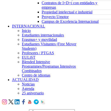
Contratos de I+D+i con entidades y
empresas
Propiedad intelectual e industrial
Proyecto Umotor
Campus de Excelencia Internacional
INTERNACIONAL
Inicio
Estudiantes internacionales
Erasmus+ y movilidad
Estudiantes Visitantes (Free Mover
Students)
Profesores / PTGAS
EULiST
Blended Intensive
Programmes/Programas Intensivos
Combinados
Centro de idiomas
ACTUALIDAD
Noticias
Agenda
25 aniversario