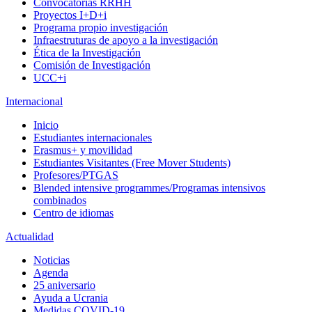
Convocatorias RRHH
Proyectos I+D+i
Programa propio investigación
Infraestruturas de apoyo a la investigación
Ética de la Investigación
Comisión de Investigación
UCC+i
Internacional
Inicio
Estudiantes internacionales
Erasmus+ y movilidad
Estudiantes Visitantes (Free Mover Students)
Profesores/PTGAS
Blended intensive programmes/Programas intensivos
combinados
Centro de idiomas
Actualidad
Noticias
Agenda
25 aniversario
Ayuda a Ucrania
Medidas COVID-19