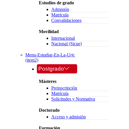
Estudios de grado
Admisión
Matrícula
Convalidaciones
Movilidad
Internacional
Nacional (Sicue)
Menu-Estudiar-En-La-Urjc
(item2)
Postgrado
Másteres
Preinscripción
Matrícula
Solicitudes y Normativa
Doctorado
Acceso y admisión
Formación