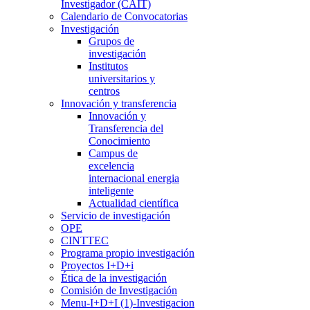
Investigador (CAIT)
Calendario de Convocatorias
Investigación
Grupos de
investigación
Institutos
universitarios y
centros
Innovación y transferencia
Innovación y
Transferencia del
Conocimiento
Campus de
excelencia
internacional energia
inteligente
Actualidad científica
Servicio de investigación
OPE
CINTTEC
Programa propio investigación
Proyectos I+D+i
Ética de la investigación
Comisión de Investigación
Menu-I+D+I (1)-Investigacion