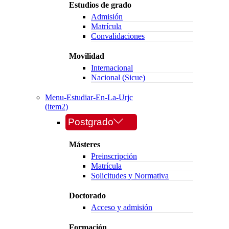
Estudios de grado
Admisión
Matrícula
Convalidaciones
Movilidad
Internacional
Nacional (Sicue)
Menu-Estudiar-En-La-Urjc
(item2)
Postgrado
Másteres
Preinscripción
Matrícula
Solicitudes y Normativa
Doctorado
Acceso y admisión
Formación