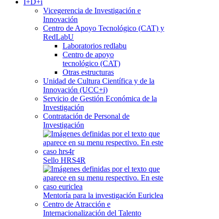
I+D+i
Vicegerencia de Investigación e
Innovación
Centro de Apoyo Tecnológico (CAT) y
RedLabU
Laboratorios redlabu
Centro de apoyo
tecnológico (CAT)
Otras estructuras
Unidad de Cultura Científica y de la
Innovación (UCC+i)
Servicio de Gestión Económica de la
Investigación
Contratación de Personal de
Investigación
Sello HRS4R
Mentoría para la investigación Euriclea
Centro de Atracción e
Internacionalización del Talento