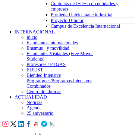
Contratos de I+D+i con entidades y
empresas
Propiedad intelectual e industrial
Proyecto Umotor
Campus de Excelencia Internacional
INTERNACIONAL
Inicio
Estudiantes internacionales
Erasmus+ y movilidad
Estudiantes Visitantes (Free Mover
Students)
Profesores / PTGAS
EULiST
Blended Intensive
Programmes/Programas Intensivos
Combinados
Centro de idiomas
ACTUALIDAD
Noticias
Agenda
25 aniversario