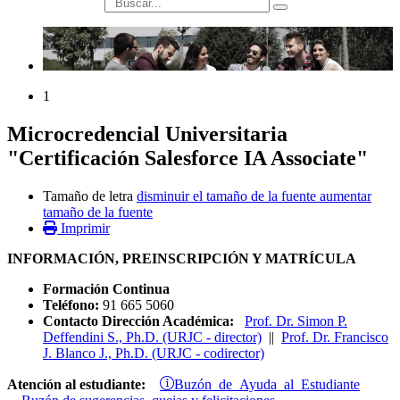
búsqueda
1
Microcredencial Universitaria
"Certificación Salesforce IA Associate"
Tamaño de letra
disminuir el tamaño de la fuente
aumentar
tamaño de la fuente
Imprimir
INFORMACIÓN, PREINSCRIPCIÓN Y MATRÍCULA
Formación Continua
Teléfono:
91 665 5060
Contacto Dirección Académica:
Prof. Dr. Simon P.
Deffendini S., Ph.D. (URJC - director)
||
Prof. Dr. Francisco
J. Blanco J., Ph.D. (URJC - codirector)
Buzón de Ayuda al Estudiante
Atención al estudiante: