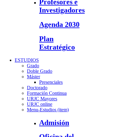
Profesores e
Investigadores
Agenda 2030
Plan
Estratégico
ESTUDIOS
Grado
Doble Grado
Máster
Presenciales
Doctorado
Formación Continua
URJC Mayores
URJC online
Menu-Estudios (item)
Admisión
Oficina del