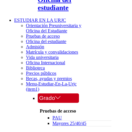
estudiante
ESTUDIAR EN LA URJC
Orientación Preuniversitaria y
Oficina del Estudiante
Pruebas de acceso
Oficina del estudiante
Admisión
Matrícula y convalidaciones
Vida universitaria
Oficina Internacional
Biblioteca
Precios públicos
Becas, ayudas y premios
Menu-Estudiar-En-La-Urjc
(item1)
Grado
Pruebas de acceso
PAU
Mayores 25/40/45