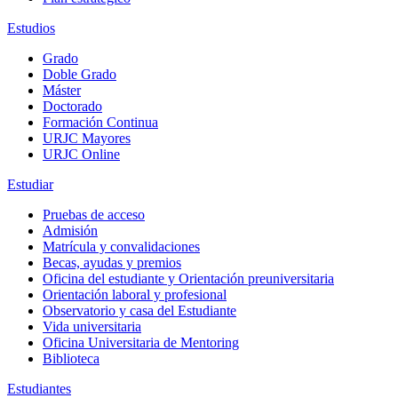
Estudios
Grado
Doble Grado
Máster
Doctorado
Formación Continua
URJC Mayores
URJC Online
Estudiar
Pruebas de acceso
Admisión
Matrícula y convalidaciones
Becas, ayudas y premios
Oficina del estudiante y Orientación preuniversitaria
Orientación laboral y profesional
Observatorio y casa del Estudiante
Vida universitaria
Oficina Universitaria de Mentoring
Biblioteca
Estudiantes