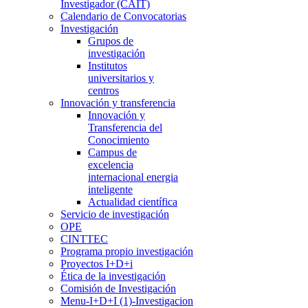
Investigador (CAIT)
Calendario de Convocatorias
Investigación
Grupos de
investigación
Institutos
universitarios y
centros
Innovación y transferencia
Innovación y
Transferencia del
Conocimiento
Campus de
excelencia
internacional energia
inteligente
Actualidad científica
Servicio de investigación
OPE
CINTTEC
Programa propio investigación
Proyectos I+D+i
Ética de la investigación
Comisión de Investigación
Menu-I+D+I (1)-Investigacion