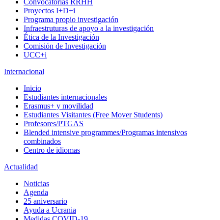
Convocatorias RRHH
Proyectos I+D+i
Programa propio investigación
Infraestruturas de apoyo a la investigación
Ética de la Investigación
Comisión de Investigación
UCC+i
Internacional
Inicio
Estudiantes internacionales
Erasmus+ y movilidad
Estudiantes Visitantes (Free Mover Students)
Profesores/PTGAS
Blended intensive programmes/Programas intensivos
combinados
Centro de idiomas
Actualidad
Noticias
Agenda
25 aniversario
Ayuda a Ucrania
Medidas COVID-19