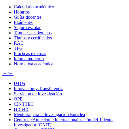
Calendario académico
Horarios
Guías docentes
Exámenes
Seguro escolar
Trámites académicos
Títulos y certificados
RAC
TFG
Prácticas externas
Idioma moderno
Normativa académica
I+D+i
I+D+i
Innovación y Transferencia
Servicion de Investigación
OPE
CINTTEC
HRS4R
Mentoría para la Investigación Euriclea
Centro de Atracción e Internacionalización del Talento
Investigador (CAIT)