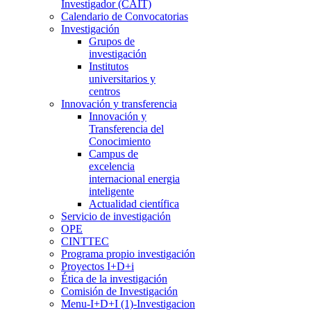
Investigador (CAIT)
Calendario de Convocatorias
Investigación
Grupos de
investigación
Institutos
universitarios y
centros
Innovación y transferencia
Innovación y
Transferencia del
Conocimiento
Campus de
excelencia
internacional energia
inteligente
Actualidad científica
Servicio de investigación
OPE
CINTTEC
Programa propio investigación
Proyectos I+D+i
Ética de la investigación
Comisión de Investigación
Menu-I+D+I (1)-Investigacion