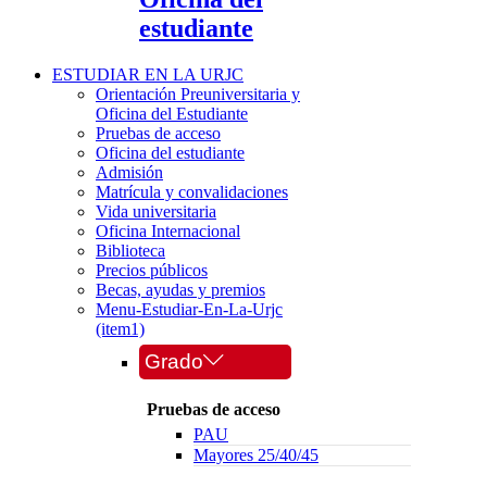
estudiante
ESTUDIAR EN LA URJC
Orientación Preuniversitaria y
Oficina del Estudiante
Pruebas de acceso
Oficina del estudiante
Admisión
Matrícula y convalidaciones
Vida universitaria
Oficina Internacional
Biblioteca
Precios públicos
Becas, ayudas y premios
Menu-Estudiar-En-La-Urjc
(item1)
Grado
Pruebas de acceso
PAU
Mayores 25/40/45