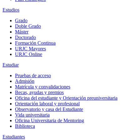
Estudios
Grado
Doble Grado
Máster
Doctorado
Formación Continua
URJC Mayores
URJC Online
Estudiar
Pruebas de acceso
Admisión
Matrícula y convalidaciones
Becas, ayudas y premios
Oficina del estudiante y Orientación preuniversitaria
Orientación laboral y profesional
Observatorio y casa del Estudiante
Vida universitaria
Oficina Universitaria de Mentoring
Biblioteca
Estudiantes