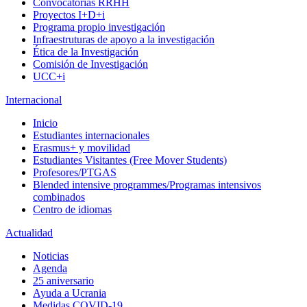
Convocatorias RRHH
Proyectos I+D+i
Programa propio investigación
Infraestruturas de apoyo a la investigación
Ética de la Investigación
Comisión de Investigación
UCC+i
Internacional
Inicio
Estudiantes internacionales
Erasmus+ y movilidad
Estudiantes Visitantes (Free Mover Students)
Profesores/PTGAS
Blended intensive programmes/Programas intensivos
combinados
Centro de idiomas
Actualidad
Noticias
Agenda
25 aniversario
Ayuda a Ucrania
Medidas COVID-19