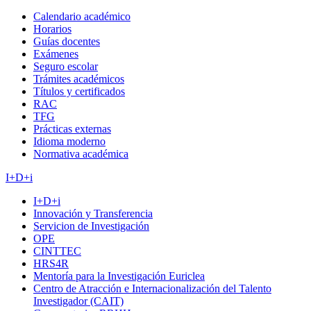
Calendario académico
Horarios
Guías docentes
Exámenes
Seguro escolar
Trámites académicos
Títulos y certificados
RAC
TFG
Prácticas externas
Idioma moderno
Normativa académica
I+D+i
I+D+i
Innovación y Transferencia
Servicion de Investigación
OPE
CINTTEC
HRS4R
Mentoría para la Investigación Euriclea
Centro de Atracción e Internacionalización del Talento
Investigador (CAIT)