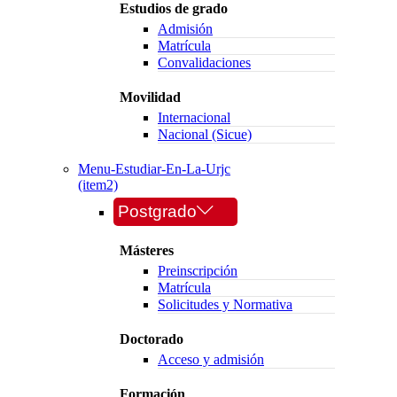
Estudios de grado
Admisión
Matrícula
Convalidaciones
Movilidad
Internacional
Nacional (Sicue)
Menu-Estudiar-En-La-Urjc
(item2)
Postgrado
Másteres
Preinscripción
Matrícula
Solicitudes y Normativa
Doctorado
Acceso y admisión
Formación