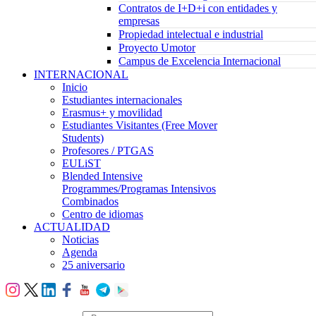
Contratos de I+D+i con entidades y
empresas
Propiedad intelectual e industrial
Proyecto Umotor
Campus de Excelencia Internacional
INTERNACIONAL
Inicio
Estudiantes internacionales
Erasmus+ y movilidad
Estudiantes Visitantes (Free Mover
Students)
Profesores / PTGAS
EULiST
Blended Intensive
Programmes/Programas Intensivos
Combinados
Centro de idiomas
ACTUALIDAD
Noticias
Agenda
25 aniversario