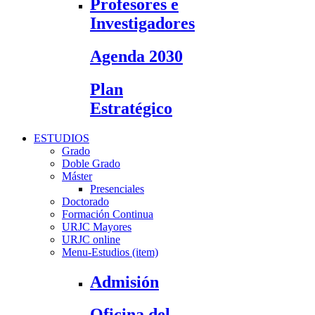
Profesores e
Investigadores
Agenda 2030
Plan
Estratégico
ESTUDIOS
Grado
Doble Grado
Máster
Presenciales
Doctorado
Formación Continua
URJC Mayores
URJC online
Menu-Estudios (item)
Admisión
Oficina del