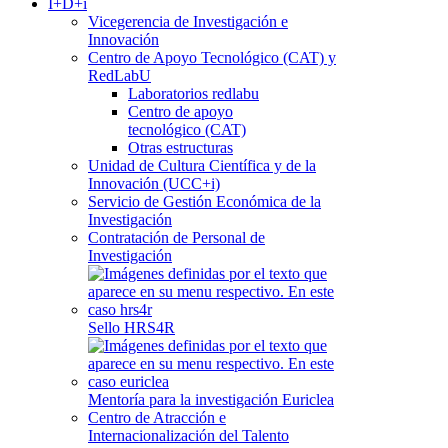
I+D+i
Vicegerencia de Investigación e
Innovación
Centro de Apoyo Tecnológico (CAT) y
RedLabU
Laboratorios redlabu
Centro de apoyo
tecnológico (CAT)
Otras estructuras
Unidad de Cultura Científica y de la
Innovación (UCC+i)
Servicio de Gestión Económica de la
Investigación
Contratación de Personal de
Investigación
Sello HRS4R
Mentoría para la investigación Euriclea
Centro de Atracción e
Internacionalización del Talento