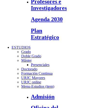
Profesores e
Investigadores
Agenda 2030
Plan
Estratégico
ESTUDIOS
Grado
Doble Grado
Máster
Presenciales
Doctorado
Formación Continua
URJC Mayores
URJC online
Menu-Estudios (item)
Admisión
Oficina del