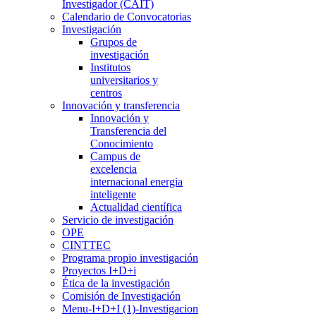
Investigador (CAIT)
Calendario de Convocatorias
Investigación
Grupos de
investigación
Institutos
universitarios y
centros
Innovación y transferencia
Innovación y
Transferencia del
Conocimiento
Campus de
excelencia
internacional energia
inteligente
Actualidad científica
Servicio de investigación
OPE
CINTTEC
Programa propio investigación
Proyectos I+D+i
Ética de la investigación
Comisión de Investigación
Menu-I+D+I (1)-Investigacion