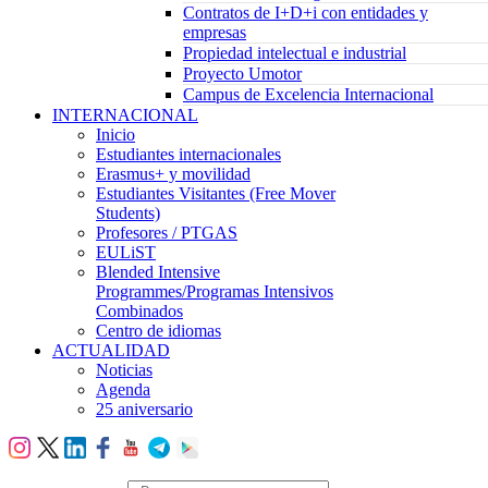
Contratos de I+D+i con entidades y
empresas
Propiedad intelectual e industrial
Proyecto Umotor
Campus de Excelencia Internacional
INTERNACIONAL
Inicio
Estudiantes internacionales
Erasmus+ y movilidad
Estudiantes Visitantes (Free Mover
Students)
Profesores / PTGAS
EULiST
Blended Intensive
Programmes/Programas Intensivos
Combinados
Centro de idiomas
ACTUALIDAD
Noticias
Agenda
25 aniversario