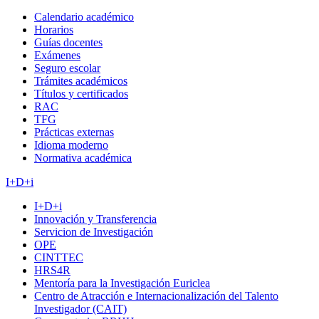
Calendario académico
Horarios
Guías docentes
Exámenes
Seguro escolar
Trámites académicos
Títulos y certificados
RAC
TFG
Prácticas externas
Idioma moderno
Normativa académica
I+D+i
I+D+i
Innovación y Transferencia
Servicion de Investigación
OPE
CINTTEC
HRS4R
Mentoría para la Investigación Euriclea
Centro de Atracción e Internacionalización del Talento
Investigador (CAIT)