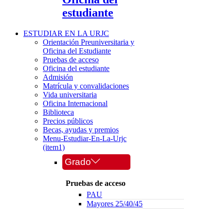
estudiante
ESTUDIAR EN LA URJC
Orientación Preuniversitaria y
Oficina del Estudiante
Pruebas de acceso
Oficina del estudiante
Admisión
Matrícula y convalidaciones
Vida universitaria
Oficina Internacional
Biblioteca
Precios públicos
Becas, ayudas y premios
Menu-Estudiar-En-La-Urjc
(item1)
Grado
Pruebas de acceso
PAU
Mayores 25/40/45