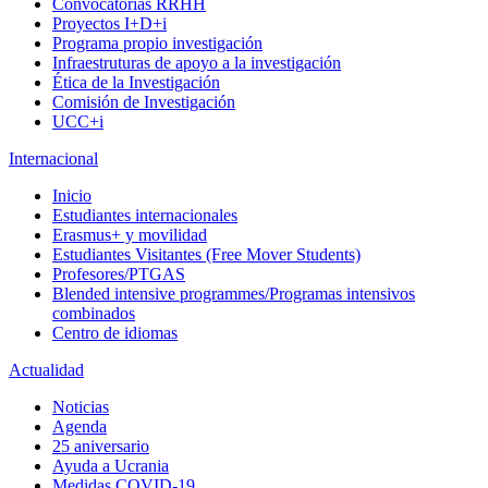
Convocatorias RRHH
Proyectos I+D+i
Programa propio investigación
Infraestruturas de apoyo a la investigación
Ética de la Investigación
Comisión de Investigación
UCC+i
Internacional
Inicio
Estudiantes internacionales
Erasmus+ y movilidad
Estudiantes Visitantes (Free Mover Students)
Profesores/PTGAS
Blended intensive programmes/Programas intensivos
combinados
Centro de idiomas
Actualidad
Noticias
Agenda
25 aniversario
Ayuda a Ucrania
Medidas COVID-19