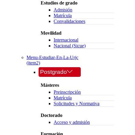
Estudios de grado
Admisión
Matrícula
Convalidaciones
Movilidad
Internacional
Nacional (Sicue)
Menu-Estudiar-En-La-Urjc
(item2)
Postgrado
Másteres
Preinscripción
Matrícula
Solicitudes y Normativa
Doctorado
Acceso y admisión
Formación