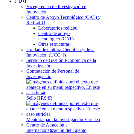
I+D+i
Vicegerencia de Investigación e
Innovación
Centro de Apoyo Tecnológico (CAT) y
RedLabU
Laboratorios redlabu
Centro de apoyo
tecnológico (CAT)
Otras estructuras
Unidad de Cultura Científica y de la
Innovación (UCC+i)
Servicio de Gestión Económica de la
Investigación
Contratación de Personal de
Investigación
Sello HRS4R
Mentoría para la investigación Euriclea
Centro de Atracción e
Internacionalización del Talento