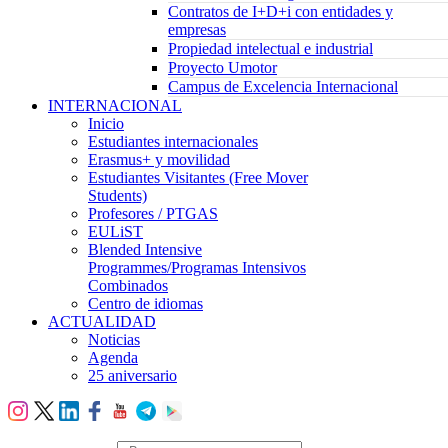
Contratos de I+D+i con entidades y
empresas
Propiedad intelectual e industrial
Proyecto Umotor
Campus de Excelencia Internacional
INTERNACIONAL
Inicio
Estudiantes internacionales
Erasmus+ y movilidad
Estudiantes Visitantes (Free Mover
Students)
Profesores / PTGAS
EULiST
Blended Intensive
Programmes/Programas Intensivos
Combinados
Centro de idiomas
ACTUALIDAD
Noticias
Agenda
25 aniversario