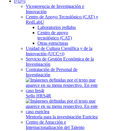
I+D+i
Vicegerencia de Investigación e
Innovación
Centro de Apoyo Tecnológico (CAT) y
RedLabU
Laboratorios redlabu
Centro de apoyo
tecnológico (CAT)
Otras estructuras
Unidad de Cultura Científica y de la
Innovación (UCC+i)
Servicio de Gestión Económica de la
Investigación
Contratación de Personal de
Investigación
Sello HRS4R
Mentoría para la investigación Euriclea
Centro de Atracción e
Internacionalización del Talento