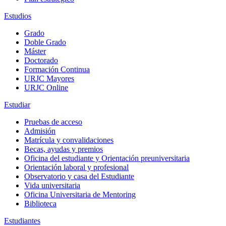
Estudios
Grado
Doble Grado
Máster
Doctorado
Formación Continua
URJC Mayores
URJC Online
Estudiar
Pruebas de acceso
Admisión
Matrícula y convalidaciones
Becas, ayudas y premios
Oficina del estudiante y Orientación preuniversitaria
Orientación laboral y profesional
Observatorio y casa del Estudiante
Vida universitaria
Oficina Universitaria de Mentoring
Biblioteca
Estudiantes