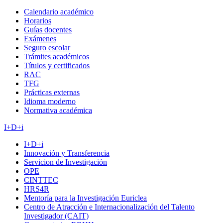
Calendario académico
Horarios
Guías docentes
Exámenes
Seguro escolar
Trámites académicos
Títulos y certificados
RAC
TFG
Prácticas externas
Idioma moderno
Normativa académica
I+D+i
I+D+i
Innovación y Transferencia
Servicion de Investigación
OPE
CINTTEC
HRS4R
Mentoría para la Investigación Euriclea
Centro de Atracción e Internacionalización del Talento
Investigador (CAIT)