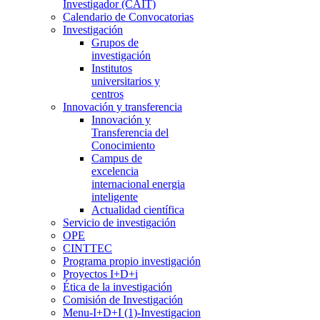
Investigador (CAIT)
Calendario de Convocatorias
Investigación
Grupos de
investigación
Institutos
universitarios y
centros
Innovación y transferencia
Innovación y
Transferencia del
Conocimiento
Campus de
excelencia
internacional energia
inteligente
Actualidad científica
Servicio de investigación
OPE
CINTTEC
Programa propio investigación
Proyectos I+D+i
Ética de la investigación
Comisión de Investigación
Menu-I+D+I (1)-Investigacion