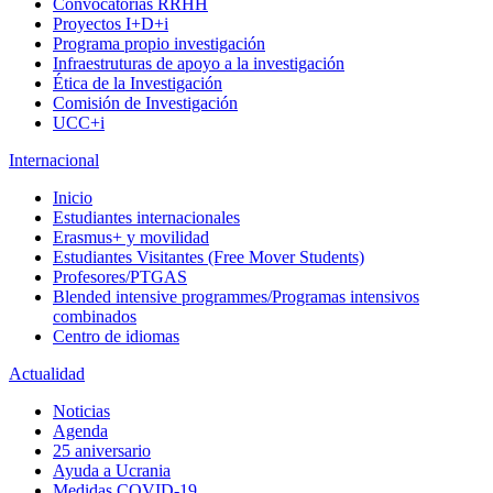
Convocatorias RRHH
Proyectos I+D+i
Programa propio investigación
Infraestruturas de apoyo a la investigación
Ética de la Investigación
Comisión de Investigación
UCC+i
Internacional
Inicio
Estudiantes internacionales
Erasmus+ y movilidad
Estudiantes Visitantes (Free Mover Students)
Profesores/PTGAS
Blended intensive programmes/Programas intensivos
combinados
Centro de idiomas
Actualidad
Noticias
Agenda
25 aniversario
Ayuda a Ucrania
Medidas COVID-19