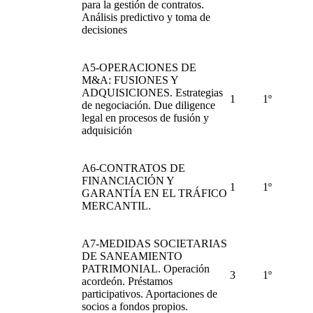
para la gestión de contratos.
Análisis predictivo y toma de
decisiones
A5-OPERACIONES DE
M&A: FUSIONES Y
ADQUISICIONES. Estrategias
1
1º
de negociación. Due diligence
legal en procesos de fusión y
adquisición
A6-CONTRATOS DE
FINANCIACIÓN Y
1
1º
GARANTÍA EN EL TRÁFICO
MERCANTIL.
A7-MEDIDAS SOCIETARIAS
DE SANEAMIENTO
PATRIMONIAL. Operación
3
1º
acordeón. Préstamos
participativos. Aportaciones de
socios a fondos propios.