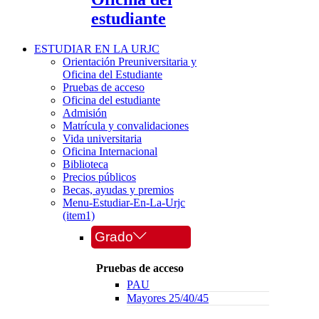
estudiante
ESTUDIAR EN LA URJC
Orientación Preuniversitaria y
Oficina del Estudiante
Pruebas de acceso
Oficina del estudiante
Admisión
Matrícula y convalidaciones
Vida universitaria
Oficina Internacional
Biblioteca
Precios públicos
Becas, ayudas y premios
Menu-Estudiar-En-La-Urjc
(item1)
Grado
Pruebas de acceso
PAU
Mayores 25/40/45