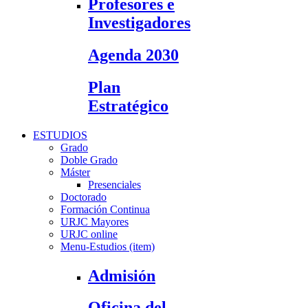
Profesores e
Investigadores
Agenda 2030
Plan
Estratégico
ESTUDIOS
Grado
Doble Grado
Máster
Presenciales
Doctorado
Formación Continua
URJC Mayores
URJC online
Menu-Estudios (item)
Admisión
Oficina del