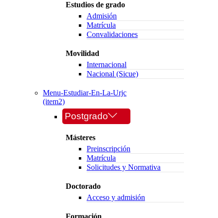
Estudios de grado
Admisión
Matrícula
Convalidaciones
Movilidad
Internacional
Nacional (Sicue)
Menu-Estudiar-En-La-Urjc
(item2)
Postgrado
Másteres
Preinscripción
Matrícula
Solicitudes y Normativa
Doctorado
Acceso y admisión
Formación