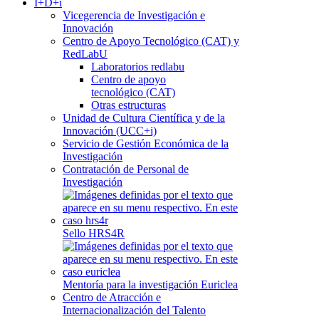
I+D+i
Vicegerencia de Investigación e
Innovación
Centro de Apoyo Tecnológico (CAT) y
RedLabU
Laboratorios redlabu
Centro de apoyo
tecnológico (CAT)
Otras estructuras
Unidad de Cultura Científica y de la
Innovación (UCC+i)
Servicio de Gestión Económica de la
Investigación
Contratación de Personal de
Investigación
Sello HRS4R
Mentoría para la investigación Euriclea
Centro de Atracción e
Internacionalización del Talento