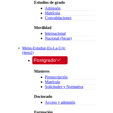
Estudios de grado
Admisión
Matrícula
Convalidaciones
Movilidad
Internacional
Nacional (Sicue)
Menu-Estudiar-En-La-Urjc
(item2)
Postgrado
Másteres
Preinscripción
Matrícula
Solicitudes y Normativa
Doctorado
Acceso y admisión
Formación