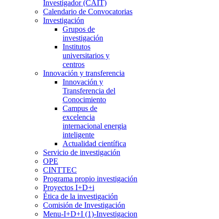
Investigador (CAIT)
Calendario de Convocatorias
Investigación
Grupos de
investigación
Institutos
universitarios y
centros
Innovación y transferencia
Innovación y
Transferencia del
Conocimiento
Campus de
excelencia
internacional energia
inteligente
Actualidad científica
Servicio de investigación
OPE
CINTTEC
Programa propio investigación
Proyectos I+D+i
Ética de la investigación
Comisión de Investigación
Menu-I+D+I (1)-Investigacion