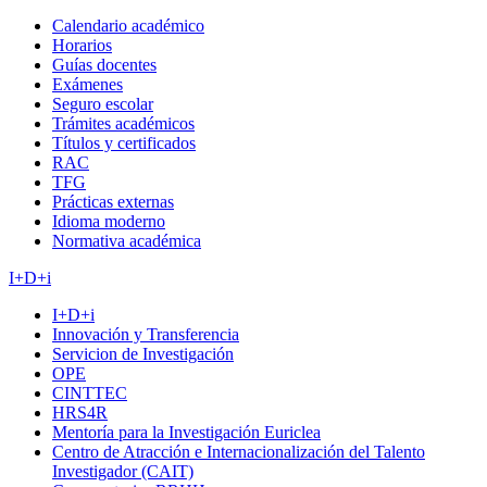
Calendario académico
Horarios
Guías docentes
Exámenes
Seguro escolar
Trámites académicos
Títulos y certificados
RAC
TFG
Prácticas externas
Idioma moderno
Normativa académica
I+D+i
I+D+i
Innovación y Transferencia
Servicion de Investigación
OPE
CINTTEC
HRS4R
Mentoría para la Investigación Euriclea
Centro de Atracción e Internacionalización del Talento
Investigador (CAIT)