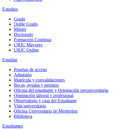
Estudios
Grado
Doble Grado
Máster
Doctorado
Formación Continua
URJC Mayores
URJC Online
Estudiar
Pruebas de acceso
Admisión
Matrícula y convalidaciones
Becas, ayudas y premios
Oficina del estudiante y Orientación preuniversitaria
Orientación laboral y profesional
Observatorio y casa del Estudiante
Vida universitaria
Oficina Universitaria de Mentoring
Biblioteca
Estudiantes