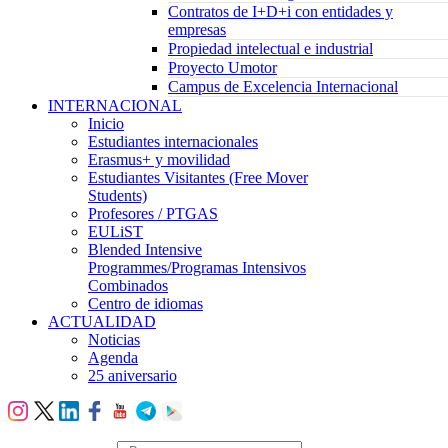
Contratos de I+D+i con entidades y
empresas
Propiedad intelectual e industrial
Proyecto Umotor
Campus de Excelencia Internacional
INTERNACIONAL
Inicio
Estudiantes internacionales
Erasmus+ y movilidad
Estudiantes Visitantes (Free Mover
Students)
Profesores / PTGAS
EULiST
Blended Intensive
Programmes/Programas Intensivos
Combinados
Centro de idiomas
ACTUALIDAD
Noticias
Agenda
25 aniversario