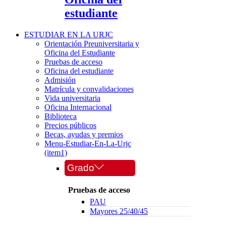
estudiante
ESTUDIAR EN LA URJC
Orientación Preuniversitaria y
Oficina del Estudiante
Pruebas de acceso
Oficina del estudiante
Admisión
Matrícula y convalidaciones
Vida universitaria
Oficina Internacional
Biblioteca
Precios públicos
Becas, ayudas y premios
Menu-Estudiar-En-La-Urjc
(item1)
Grado
Pruebas de acceso
PAU
Mayores 25/40/45