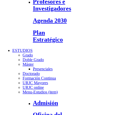
Profesores e
Investigadores
Agenda 2030
Plan
Estratégico
ESTUDIOS
Grado
Doble Grado
Máster
Presenciales
Doctorado
Formación Continua
URJC Mayores
URJC online
Menu-Estudios (item)
Admisión
Oficina del