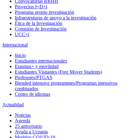
Convocatorias RRHH
Proyectos I+D+i
Programa propio investigación
Infraestruturas de apoyo a la investigación
Ética de la Investigación
Comisión de Investigación
UCC+i
Internacional
Inicio
Estudiantes internacionales
Erasmus+ y movilidad
Estudiantes Visitantes (Free Mover Students)
Profesores/PTGAS
Blended intensive programmes/Programas intensivos
combinados
Centro de idiomas
Actualidad
Noticias
Agenda
25 aniversario
Ayuda a Ucrania
Medidas COVID-19