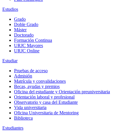
Estudios
Grado
Doble Grado
Máster
Doctorado
Formación Continua
URJC Mayores
URJC Online
Estudiar
Pruebas de acceso
Admisión
Matrícula y convalidaciones
Becas, ayudas y premios
Oficina del estudiante y Orientación preuniversitaria
Orientación laboral y profesional
Observatorio y casa del Estudiante
Vida universitaria
Oficina Universitaria de Mentoring
Biblioteca
Estudiantes