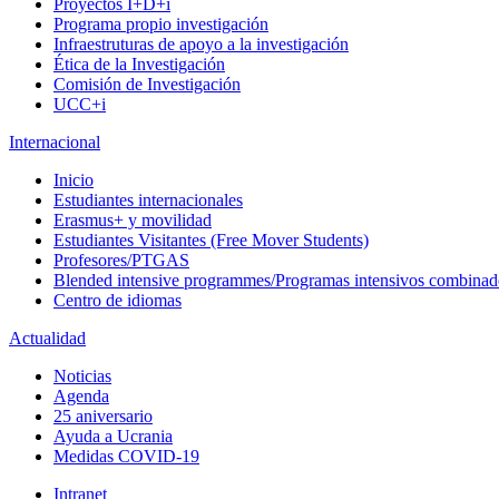
Proyectos I+D+i
Programa propio investigación
Infraestruturas de apoyo a la investigación
Ética de la Investigación
Comisión de Investigación
UCC+i
Internacional
Inicio
Estudiantes internacionales
Erasmus+ y movilidad
Estudiantes Visitantes (Free Mover Students)
Profesores/PTGAS
Blended intensive programmes/Programas intensivos combinad
Centro de idiomas
Actualidad
Noticias
Agenda
25 aniversario
Ayuda a Ucrania
Medidas COVID-19
Intranet