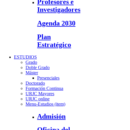
Profesores e
Investigadores
Agenda 2030
Plan
Estratégico
ESTUDIOS
Grado
Doble Grado
Máster
Presenciales
Doctorado
Formación Continua
URJC Mayores
URJC online
Menu-Estudios (item)
Admisión
Oficina del