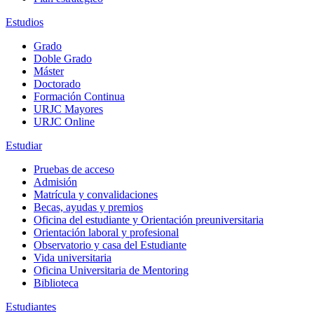
Estudios
Grado
Doble Grado
Máster
Doctorado
Formación Continua
URJC Mayores
URJC Online
Estudiar
Pruebas de acceso
Admisión
Matrícula y convalidaciones
Becas, ayudas y premios
Oficina del estudiante y Orientación preuniversitaria
Orientación laboral y profesional
Observatorio y casa del Estudiante
Vida universitaria
Oficina Universitaria de Mentoring
Biblioteca
Estudiantes