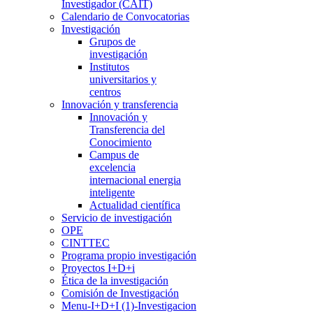
Investigador (CAIT)
Calendario de Convocatorias
Investigación
Grupos de
investigación
Institutos
universitarios y
centros
Innovación y transferencia
Innovación y
Transferencia del
Conocimiento
Campus de
excelencia
internacional energia
inteligente
Actualidad científica
Servicio de investigación
OPE
CINTTEC
Programa propio investigación
Proyectos I+D+i
Ética de la investigación
Comisión de Investigación
Menu-I+D+I (1)-Investigacion