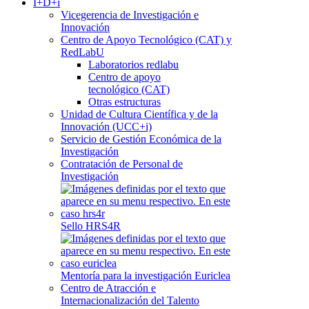
I+D+i
Vicegerencia de Investigación e
Innovación
Centro de Apoyo Tecnológico (CAT) y
RedLabU
Laboratorios redlabu
Centro de apoyo
tecnológico (CAT)
Otras estructuras
Unidad de Cultura Científica y de la
Innovación (UCC+i)
Servicio de Gestión Económica de la
Investigación
Contratación de Personal de
Investigación
Sello HRS4R
Mentoría para la investigación Euriclea
Centro de Atracción e
Internacionalización del Talento