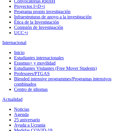
Convocatorias RRHH
Proyectos I+D+i
Programa propio investigación
Infraestruturas de apoyo a la investigación
Ética de la Investigación
Comisión de Investigación
UCC+i
Internacional
Inicio
Estudiantes internacionales
Erasmus+ y movilidad
Estudiantes Visitantes (Free Mover Students)
Profesores/PTGAS
Blended intensive programmes/Programas intensivos
combinados
Centro de idiomas
Actualidad
Noticias
Agenda
25 aniversario
Ayuda a Ucrania
Medidas COVID-19