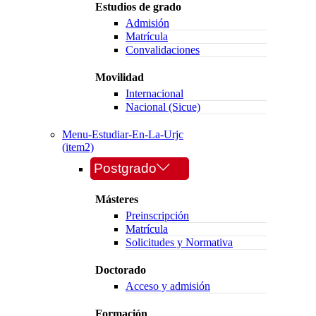
Estudios de grado
Admisión
Matrícula
Convalidaciones
Movilidad
Internacional
Nacional (Sicue)
Menu-Estudiar-En-La-Urjc
(item2)
Postgrado
Másteres
Preinscripción
Matrícula
Solicitudes y Normativa
Doctorado
Acceso y admisión
Formación