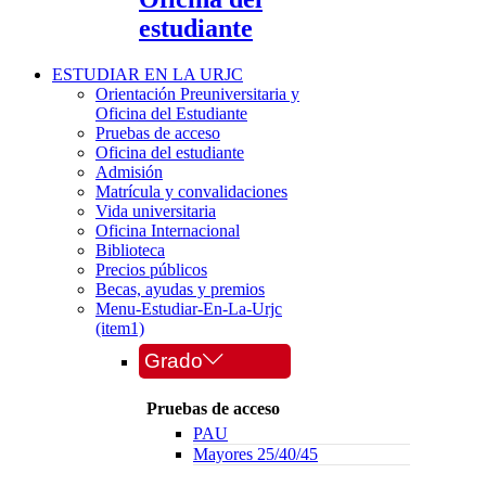
estudiante
ESTUDIAR EN LA URJC
Orientación Preuniversitaria y
Oficina del Estudiante
Pruebas de acceso
Oficina del estudiante
Admisión
Matrícula y convalidaciones
Vida universitaria
Oficina Internacional
Biblioteca
Precios públicos
Becas, ayudas y premios
Menu-Estudiar-En-La-Urjc
(item1)
Grado
Pruebas de acceso
PAU
Mayores 25/40/45