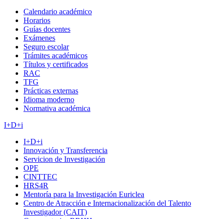
Calendario académico
Horarios
Guías docentes
Exámenes
Seguro escolar
Trámites académicos
Títulos y certificados
RAC
TFG
Prácticas externas
Idioma moderno
Normativa académica
I+D+i
I+D+i
Innovación y Transferencia
Servicion de Investigación
OPE
CINTTEC
HRS4R
Mentoría para la Investigación Euriclea
Centro de Atracción e Internacionalización del Talento
Investigador (CAIT)