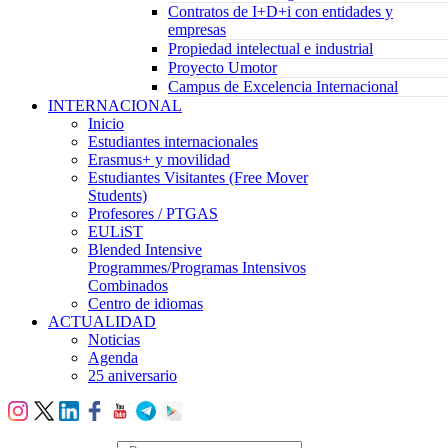
Contratos de I+D+i con entidades y
empresas
Propiedad intelectual e industrial
Proyecto Umotor
Campus de Excelencia Internacional
INTERNACIONAL
Inicio
Estudiantes internacionales
Erasmus+ y movilidad
Estudiantes Visitantes (Free Mover
Students)
Profesores / PTGAS
EULiST
Blended Intensive
Programmes/Programas Intensivos
Combinados
Centro de idiomas
ACTUALIDAD
Noticias
Agenda
25 aniversario