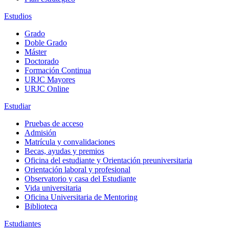
Estudios
Grado
Doble Grado
Máster
Doctorado
Formación Continua
URJC Mayores
URJC Online
Estudiar
Pruebas de acceso
Admisión
Matrícula y convalidaciones
Becas, ayudas y premios
Oficina del estudiante y Orientación preuniversitaria
Orientación laboral y profesional
Observatorio y casa del Estudiante
Vida universitaria
Oficina Universitaria de Mentoring
Biblioteca
Estudiantes