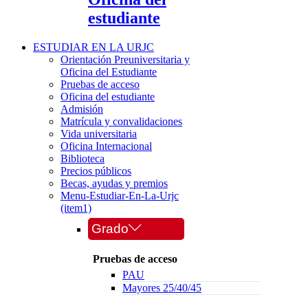
estudiante
ESTUDIAR EN LA URJC
Orientación Preuniversitaria y
Oficina del Estudiante
Pruebas de acceso
Oficina del estudiante
Admisión
Matrícula y convalidaciones
Vida universitaria
Oficina Internacional
Biblioteca
Precios públicos
Becas, ayudas y premios
Menu-Estudiar-En-La-Urjc
(item1)
Grado
Pruebas de acceso
PAU
Mayores 25/40/45