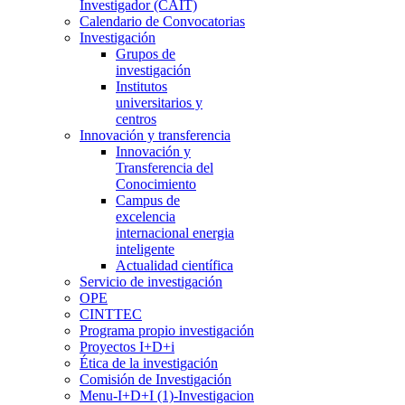
Investigador (CAIT)
Calendario de Convocatorias
Investigación
Grupos de
investigación
Institutos
universitarios y
centros
Innovación y transferencia
Innovación y
Transferencia del
Conocimiento
Campus de
excelencia
internacional energia
inteligente
Actualidad científica
Servicio de investigación
OPE
CINTTEC
Programa propio investigación
Proyectos I+D+i
Ética de la investigación
Comisión de Investigación
Menu-I+D+I (1)-Investigacion