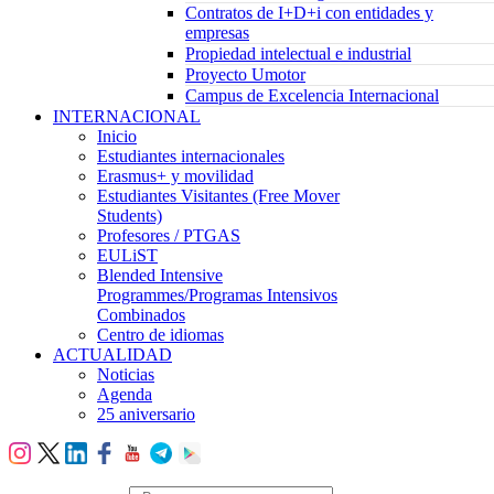
Contratos de I+D+i con entidades y
empresas
Propiedad intelectual e industrial
Proyecto Umotor
Campus de Excelencia Internacional
INTERNACIONAL
Inicio
Estudiantes internacionales
Erasmus+ y movilidad
Estudiantes Visitantes (Free Mover
Students)
Profesores / PTGAS
EULiST
Blended Intensive
Programmes/Programas Intensivos
Combinados
Centro de idiomas
ACTUALIDAD
Noticias
Agenda
25 aniversario