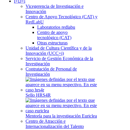
I+D+i
Vicegerencia de Investigación e
Innovación
Centro de Apoyo Tecnológico (CAT) y
RedLabU
Laboratorios redlabu
Centro de apoyo
tecnológico (CAT)
Otras estructuras
Unidad de Cultura Científica y de la
Innovación (UCC+i)
Servicio de Gestión Económica de la
Investigación
Contratación de Personal de
Investigación
Sello HRS4R
Mentoría para la investigación Euriclea
Centro de Atracción e
Internacionalización del Talento