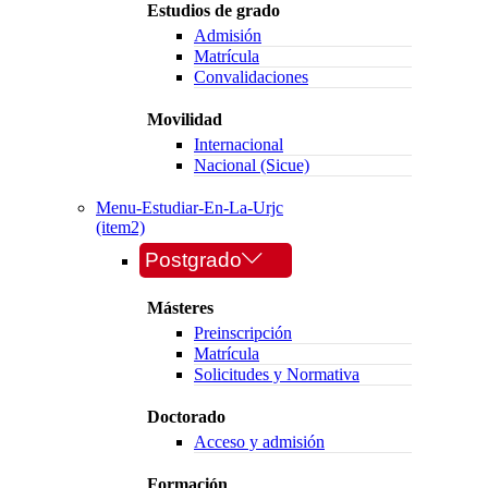
Estudios de grado
Admisión
Matrícula
Convalidaciones
Movilidad
Internacional
Nacional (Sicue)
Menu-Estudiar-En-La-Urjc
(item2)
Postgrado
Másteres
Preinscripción
Matrícula
Solicitudes y Normativa
Doctorado
Acceso y admisión
Formación