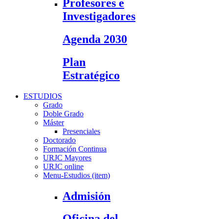
Profesores e
Investigadores
Agenda 2030
Plan
Estratégico
ESTUDIOS
Grado
Doble Grado
Máster
Presenciales
Doctorado
Formación Continua
URJC Mayores
URJC online
Menu-Estudios (item)
Admisión
Oficina del