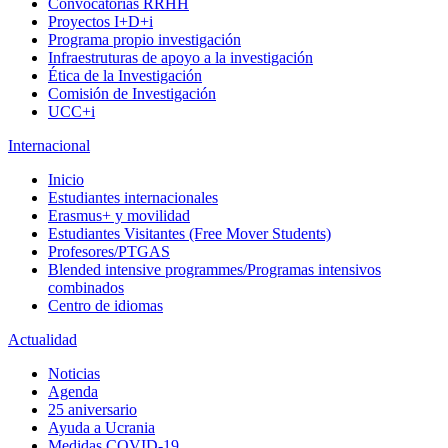
Convocatorias RRHH
Proyectos I+D+i
Programa propio investigación
Infraestruturas de apoyo a la investigación
Ética de la Investigación
Comisión de Investigación
UCC+i
Internacional
Inicio
Estudiantes internacionales
Erasmus+ y movilidad
Estudiantes Visitantes (Free Mover Students)
Profesores/PTGAS
Blended intensive programmes/Programas intensivos
combinados
Centro de idiomas
Actualidad
Noticias
Agenda
25 aniversario
Ayuda a Ucrania
Medidas COVID-19