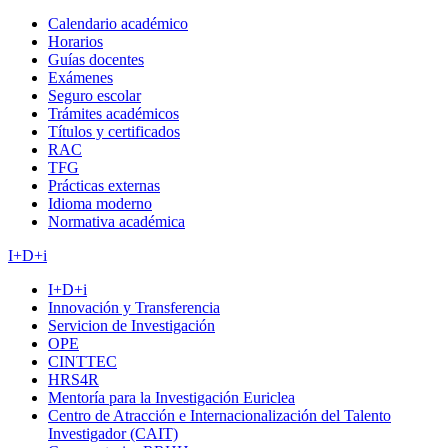
Calendario académico
Horarios
Guías docentes
Exámenes
Seguro escolar
Trámites académicos
Títulos y certificados
RAC
TFG
Prácticas externas
Idioma moderno
Normativa académica
I+D+i
I+D+i
Innovación y Transferencia
Servicion de Investigación
OPE
CINTTEC
HRS4R
Mentoría para la Investigación Euriclea
Centro de Atracción e Internacionalización del Talento
Investigador (CAIT)