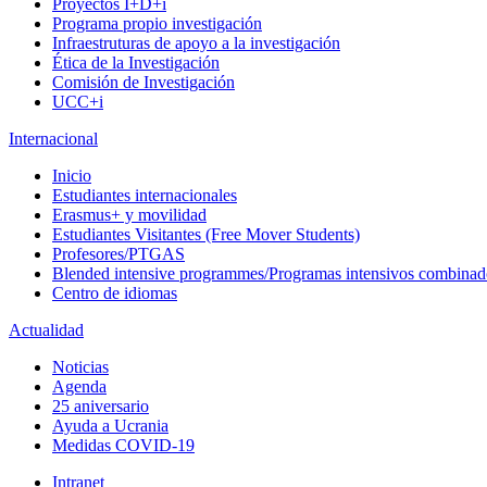
Proyectos I+D+i
Programa propio investigación
Infraestruturas de apoyo a la investigación
Ética de la Investigación
Comisión de Investigación
UCC+i
Internacional
Inicio
Estudiantes internacionales
Erasmus+ y movilidad
Estudiantes Visitantes (Free Mover Students)
Profesores/PTGAS
Blended intensive programmes/Programas intensivos combinad
Centro de idiomas
Actualidad
Noticias
Agenda
25 aniversario
Ayuda a Ucrania
Medidas COVID-19
Intranet