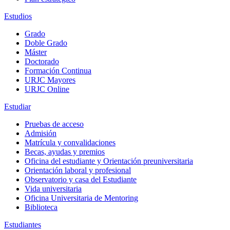
Estudios
Grado
Doble Grado
Máster
Doctorado
Formación Continua
URJC Mayores
URJC Online
Estudiar
Pruebas de acceso
Admisión
Matrícula y convalidaciones
Becas, ayudas y premios
Oficina del estudiante y Orientación preuniversitaria
Orientación laboral y profesional
Observatorio y casa del Estudiante
Vida universitaria
Oficina Universitaria de Mentoring
Biblioteca
Estudiantes