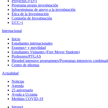
Proyectos I+D+i
Programa propio investigación
Infraestruturas de apoyo a la investigación
Ética de la Investigación
Comisión de Investigación
UCC+i
Internacional
Inicio
Estudiantes internacionales
Erasmus+ y movilidad
Estudiantes Visitantes (Free Mover Students)
Profesores/PTGAS
Blended intensive programmes/Programas intensivos combinad
Centro de idiomas
Actualidad
Noticias
Agenda
25 aniversario
Ayuda a Ucrania
Medidas COVID-19
Intranet