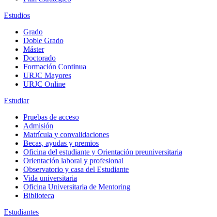
Estudios
Grado
Doble Grado
Máster
Doctorado
Formación Continua
URJC Mayores
URJC Online
Estudiar
Pruebas de acceso
Admisión
Matrícula y convalidaciones
Becas, ayudas y premios
Oficina del estudiante y Orientación preuniversitaria
Orientación laboral y profesional
Observatorio y casa del Estudiante
Vida universitaria
Oficina Universitaria de Mentoring
Biblioteca
Estudiantes