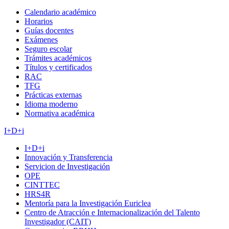
Calendario académico
Horarios
Guías docentes
Exámenes
Seguro escolar
Trámites académicos
Títulos y certificados
RAC
TFG
Prácticas externas
Idioma moderno
Normativa académica
I+D+i
I+D+i
Innovación y Transferencia
Servicion de Investigación
OPE
CINTTEC
HRS4R
Mentoría para la Investigación Euriclea
Centro de Atracción e Internacionalización del Talento
Investigador (CAIT)