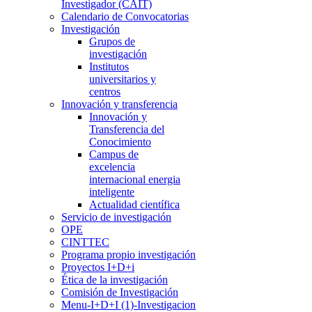
Investigador (CAIT)
Calendario de Convocatorias
Investigación
Grupos de
investigación
Institutos
universitarios y
centros
Innovación y transferencia
Innovación y
Transferencia del
Conocimiento
Campus de
excelencia
internacional energia
inteligente
Actualidad científica
Servicio de investigación
OPE
CINTTEC
Programa propio investigación
Proyectos I+D+i
Ética de la investigación
Comisión de Investigación
Menu-I+D+I (1)-Investigacion