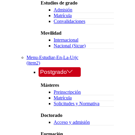
Estudios de grado
Admisión
Matrícula
Convalidaciones
Movilidad
Internacional
Nacional (Sicue)
Menu-Estudiar-En-La-Urjc
(item2)
Postgrado
Másteres
Preinscripción
Matrícula
Solicitudes y Normativa
Doctorado
Acceso y admisión
Formación