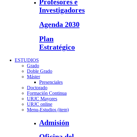
Profesores e
Investigadores
Agenda 2030
Plan
Estratégico
ESTUDIOS
Grado
Doble Grado
Máster
Presenciales
Doctorado
Formación Continua
URJC Mayores
URJC online
Menu-Estudios (item)
Admisión
Oficina del