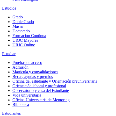
Estudios
Grado
Doble Grado
Máster
Doctorado
Formación Continua
URJC Mayores
URJC Online
Estudiar
Pruebas de acceso
Admisión
Matrícula y convalidaciones
Becas, ayudas y premios
Oficina del estudiante y Orientación preuniversitaria
Orientación laboral y profesional
Observatorio y casa del Estudiante
Vida universitaria
Oficina Universitaria de Mentoring
Biblioteca
Estudiantes