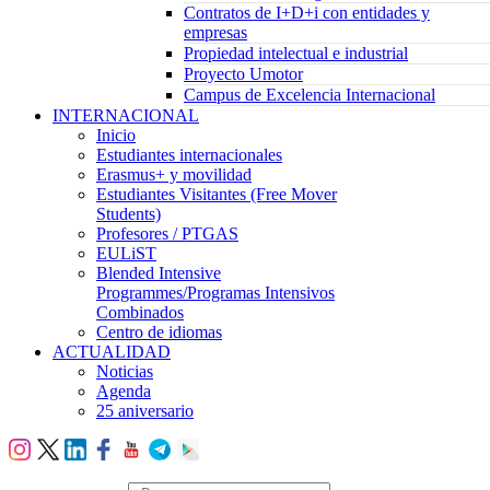
Contratos de I+D+i con entidades y
empresas
Propiedad intelectual e industrial
Proyecto Umotor
Campus de Excelencia Internacional
INTERNACIONAL
Inicio
Estudiantes internacionales
Erasmus+ y movilidad
Estudiantes Visitantes (Free Mover
Students)
Profesores / PTGAS
EULiST
Blended Intensive
Programmes/Programas Intensivos
Combinados
Centro de idiomas
ACTUALIDAD
Noticias
Agenda
25 aniversario