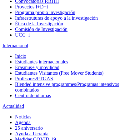
Convocatorias RRHH
Proyectos I+D+i
Programa propio investigación
Infraestruturas de apoyo a la investigación
Ética de la Investigación
Comisión de Investigación
UCC+i
Internacional
Inicio
Estudiantes internacionales
Erasmus+ y movilidad
Estudiantes Visitantes (Free Mover Students)
Profesores/PTGAS
Blended intensive programmes/Programas intensivos
combinados
Centro de idiomas
Actualidad
Noticias
Agenda
25 aniversario
Ayuda a Ucrania
Medidas COVID-19