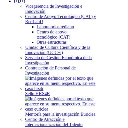
I+D+i
Vicegerencia de Investigación e
Innovación
Centro de Apoyo Tecnológico (CAT) y
RedLabU
Laboratorios redlabu
Centro de apoyo
tecnológico (CAT)
Otras estructuras
Unidad de Cultura Científica y de la
Innovación (UCC+i)
Servicio de Gestión Económica de la
Investigación
Contratación de Personal de
Investigación
Sello HRS4R
Mentoría para la investigación Euriclea
Centro de Atracción e
Internacionalización del Talento