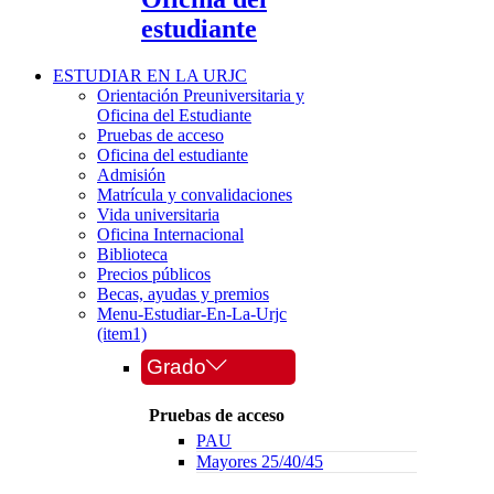
estudiante
ESTUDIAR EN LA URJC
Orientación Preuniversitaria y
Oficina del Estudiante
Pruebas de acceso
Oficina del estudiante
Admisión
Matrícula y convalidaciones
Vida universitaria
Oficina Internacional
Biblioteca
Precios públicos
Becas, ayudas y premios
Menu-Estudiar-En-La-Urjc
(item1)
Grado
Pruebas de acceso
PAU
Mayores 25/40/45