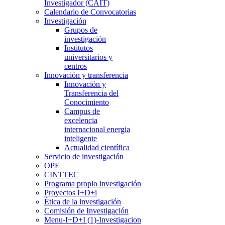
Investigador (CAIT)
Calendario de Convocatorias
Investigación
Grupos de
investigación
Institutos
universitarios y
centros
Innovación y transferencia
Innovación y
Transferencia del
Conocimiento
Campus de
excelencia
internacional energia
inteligente
Actualidad científica
Servicio de investigación
OPE
CINTTEC
Programa propio investigación
Proyectos I+D+i
Ética de la investigación
Comisión de Investigación
Menu-I+D+I (1)-Investigacion