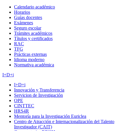
Calendario académico
Horarios
Guías docentes
Exámenes
Seguro escolar
Trámites académicos
Títulos y certificados
RAC
TFG
Prácticas externas
Idioma moderno
Normativa académica
I+D+i
I+D+i
Innovación y Transferencia
Servicion de Investigación
OPE
CINTTEC
HRS4R
Mentoría para la Investigación Euriclea
Centro de Atracción e Internacionalización del Talento
Investigador (CAIT)