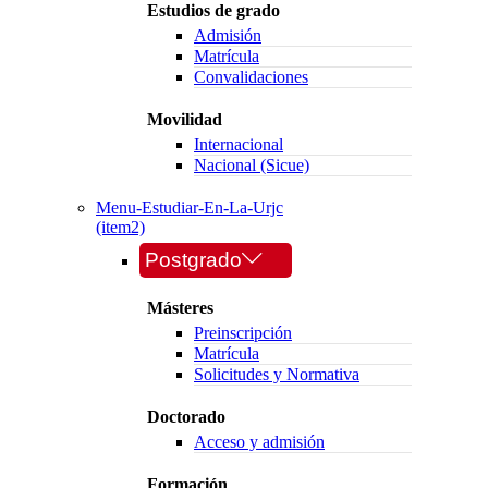
Estudios de grado
Admisión
Matrícula
Convalidaciones
Movilidad
Internacional
Nacional (Sicue)
Menu-Estudiar-En-La-Urjc
(item2)
Postgrado
Másteres
Preinscripción
Matrícula
Solicitudes y Normativa
Doctorado
Acceso y admisión
Formación