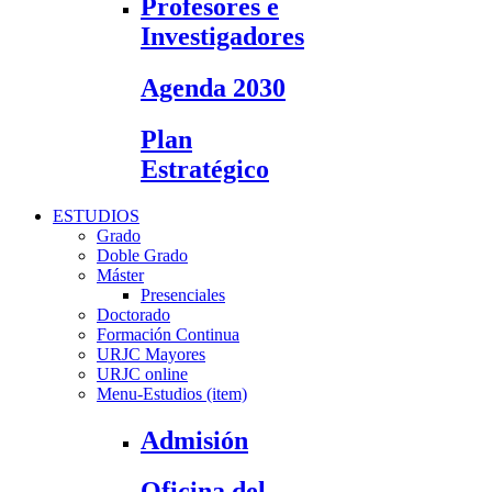
Profesores e
Investigadores
Agenda 2030
Plan
Estratégico
ESTUDIOS
Grado
Doble Grado
Máster
Presenciales
Doctorado
Formación Continua
URJC Mayores
URJC online
Menu-Estudios (item)
Admisión
Oficina del