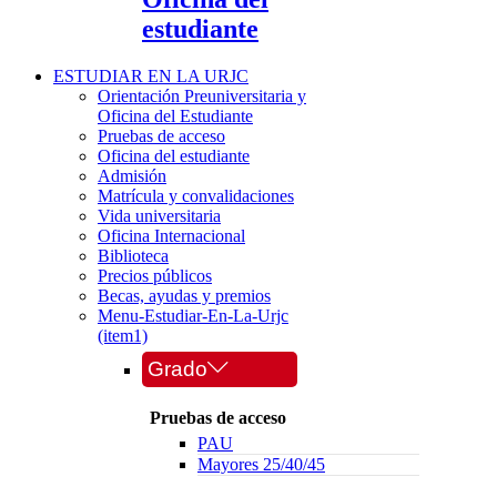
estudiante
ESTUDIAR EN LA URJC
Orientación Preuniversitaria y
Oficina del Estudiante
Pruebas de acceso
Oficina del estudiante
Admisión
Matrícula y convalidaciones
Vida universitaria
Oficina Internacional
Biblioteca
Precios públicos
Becas, ayudas y premios
Menu-Estudiar-En-La-Urjc
(item1)
Grado
Pruebas de acceso
PAU
Mayores 25/40/45