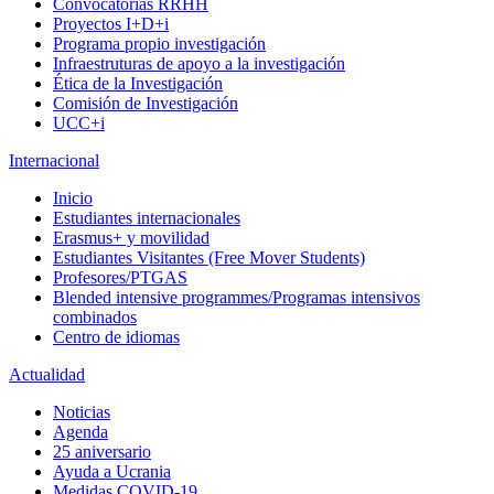
Convocatorias RRHH
Proyectos I+D+i
Programa propio investigación
Infraestruturas de apoyo a la investigación
Ética de la Investigación
Comisión de Investigación
UCC+i
Internacional
Inicio
Estudiantes internacionales
Erasmus+ y movilidad
Estudiantes Visitantes (Free Mover Students)
Profesores/PTGAS
Blended intensive programmes/Programas intensivos
combinados
Centro de idiomas
Actualidad
Noticias
Agenda
25 aniversario
Ayuda a Ucrania
Medidas COVID-19