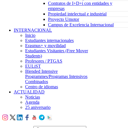
Contratos de I+D+i con entidades y
empresas
Propiedad intelectual e industrial
Proyecto Umotor
Campus de Excelencia Internacional
INTERNACIONAL
Inicio
Estudiantes internacionales
Erasmus+ y movilidad
Estudiantes Visitantes (Free Mover
Students)
Profesores / PTGAS
EULiST
Blended Intensive
Programmes/Programas Intensivos
Combinados
Centro de idiomas
ACTUALIDAD
Noticias
Agenda
25 aniversario