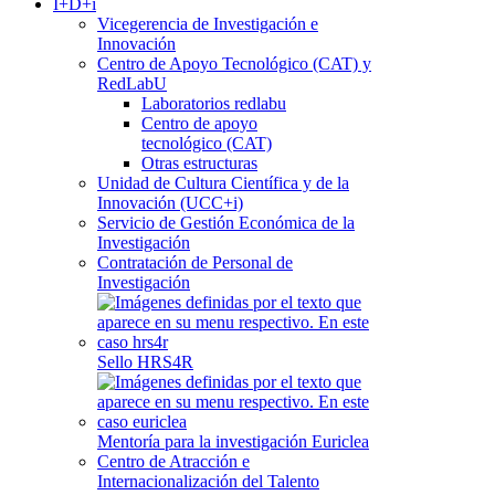
I+D+i
Vicegerencia de Investigación e
Innovación
Centro de Apoyo Tecnológico (CAT) y
RedLabU
Laboratorios redlabu
Centro de apoyo
tecnológico (CAT)
Otras estructuras
Unidad de Cultura Científica y de la
Innovación (UCC+i)
Servicio de Gestión Económica de la
Investigación
Contratación de Personal de
Investigación
Sello HRS4R
Mentoría para la investigación Euriclea
Centro de Atracción e
Internacionalización del Talento