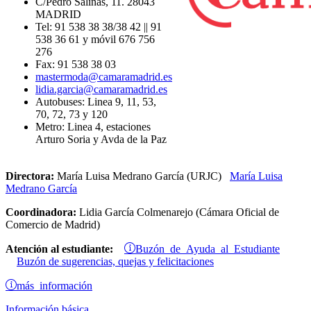
C/Pedro Salinas, 11. 28043
MADRID
Tel: 91 538 38 38/38 42 || 91
538 36 61 y móvil 676 756
276
Fax: 91 538 38 03
mastermoda@camaramadrid.es
lidia.garcia@camaramadrid.es
Autobuses: Linea 9, 11, 53,
70, 72, 73 y 120
Metro: Linea 4, estaciones
Arturo Soria y Avda de la Paz
Directora:
María Luisa Medrano García (URJC)
María Luisa
Medrano García
Coordinadora:
Lidia García Colmenarejo (Cámara Oficial de
Comercio de Madrid)
Buzón de Ayuda al Estudiante
Atención al estudiante:
Buzón de sugerencias, quejas y felicitaciones
más información
Información básica