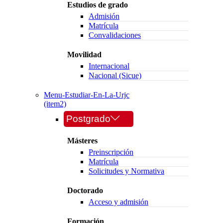
Estudios de grado
Admisión
Matrícula
Convalidaciones
Movilidad
Internacional
Nacional (Sicue)
Menu-Estudiar-En-La-Urjc
(item2)
Postgrado
Másteres
Preinscripción
Matrícula
Solicitudes y Normativa
Doctorado
Acceso y admisión
Formación