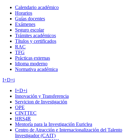
Calendario académico
Horarios
Guías docentes
Exámenes
Seguro escolar
Trámites académicos
Títulos y certificados
RAC
TFG
Prácticas externas
Idioma moderno
Normativa académica
I+D+i
I+D+i
Innovación y Transferencia
Servicion de Investigación
OPE
CINTTEC
HRS4R
Mentoría para la Investigación Euriclea
Centro de Atracción e Internacionalización del Talento
Investigador (CAIT)