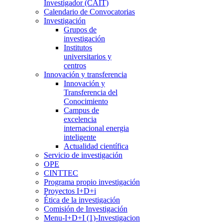
Investigador (CAIT)
Calendario de Convocatorias
Investigación
Grupos de
investigación
Institutos
universitarios y
centros
Innovación y transferencia
Innovación y
Transferencia del
Conocimiento
Campus de
excelencia
internacional energia
inteligente
Actualidad científica
Servicio de investigación
OPE
CINTTEC
Programa propio investigación
Proyectos I+D+i
Ética de la investigación
Comisión de Investigación
Menu-I+D+I (1)-Investigacion