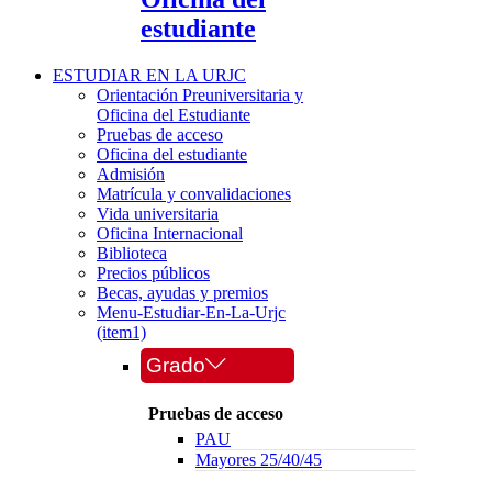
estudiante
ESTUDIAR EN LA URJC
Orientación Preuniversitaria y
Oficina del Estudiante
Pruebas de acceso
Oficina del estudiante
Admisión
Matrícula y convalidaciones
Vida universitaria
Oficina Internacional
Biblioteca
Precios públicos
Becas, ayudas y premios
Menu-Estudiar-En-La-Urjc
(item1)
Grado
Pruebas de acceso
PAU
Mayores 25/40/45