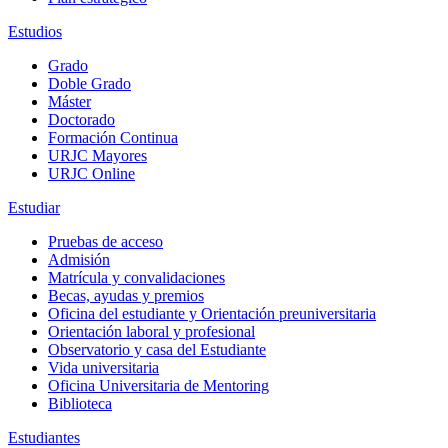
Estudios
Grado
Doble Grado
Máster
Doctorado
Formación Continua
URJC Mayores
URJC Online
Estudiar
Pruebas de acceso
Admisión
Matrícula y convalidaciones
Becas, ayudas y premios
Oficina del estudiante y Orientación preuniversitaria
Orientación laboral y profesional
Observatorio y casa del Estudiante
Vida universitaria
Oficina Universitaria de Mentoring
Biblioteca
Estudiantes