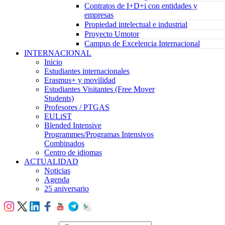
Contratos de I+D+i con entidades y
empresas
Propiedad intelectual e industrial
Proyecto Umotor
Campus de Excelencia Internacional
INTERNACIONAL
Inicio
Estudiantes internacionales
Erasmus+ y movilidad
Estudiantes Visitantes (Free Mover
Students)
Profesores / PTGAS
EULiST
Blended Intensive
Programmes/Programas Intensivos
Combinados
Centro de idiomas
ACTUALIDAD
Noticias
Agenda
25 aniversario