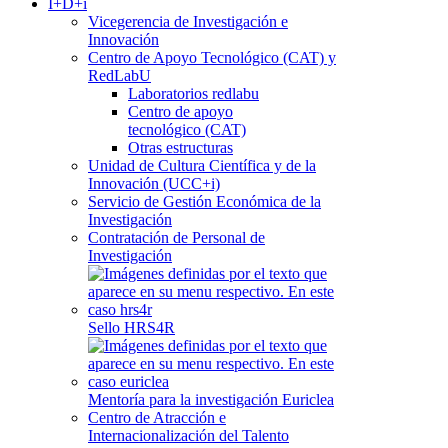
I+D+i
Vicegerencia de Investigación e
Innovación
Centro de Apoyo Tecnológico (CAT) y
RedLabU
Laboratorios redlabu
Centro de apoyo
tecnológico (CAT)
Otras estructuras
Unidad de Cultura Científica y de la
Innovación (UCC+i)
Servicio de Gestión Económica de la
Investigación
Contratación de Personal de
Investigación
Sello HRS4R
Mentoría para la investigación Euriclea
Centro de Atracción e
Internacionalización del Talento