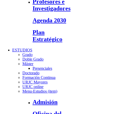
Profesores e
Investigadores
Agenda 2030
Plan
Estratégico
ESTUDIOS
Grado
Doble Grado
Máster
Presenciales
Doctorado
Formación Continua
URJC Mayores
URJC online
Menu-Estudios (item)
Admisión
Oficina del