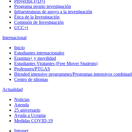
Proyectos I+D+i
Programa propio investigación
Infraestruturas de apoyo a la investigación
Ética de la Investigación
Comisión de Investigación
UCC+i
Internacional
Inicio
Estudiantes internacionales
Erasmus+ y movilidad
Estudiantes Visitantes (Free Mover Students)
Profesores/PTGAS
Blended intensive programmes/Programas intensivos combinad
Centro de idiomas
Actualidad
Noticias
Agenda
25 aniversario
Ayuda a Ucrania
Medidas COVID-19
Intranet