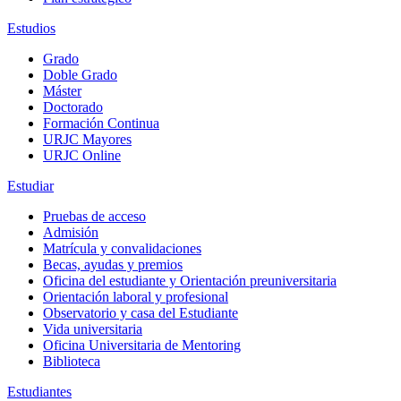
Estudios
Grado
Doble Grado
Máster
Doctorado
Formación Continua
URJC Mayores
URJC Online
Estudiar
Pruebas de acceso
Admisión
Matrícula y convalidaciones
Becas, ayudas y premios
Oficina del estudiante y Orientación preuniversitaria
Orientación laboral y profesional
Observatorio y casa del Estudiante
Vida universitaria
Oficina Universitaria de Mentoring
Biblioteca
Estudiantes