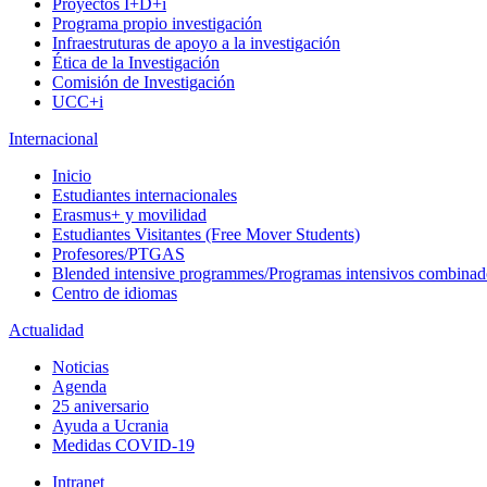
Proyectos I+D+i
Programa propio investigación
Infraestruturas de apoyo a la investigación
Ética de la Investigación
Comisión de Investigación
UCC+i
Internacional
Inicio
Estudiantes internacionales
Erasmus+ y movilidad
Estudiantes Visitantes (Free Mover Students)
Profesores/PTGAS
Blended intensive programmes/Programas intensivos combinad
Centro de idiomas
Actualidad
Noticias
Agenda
25 aniversario
Ayuda a Ucrania
Medidas COVID-19
Intranet