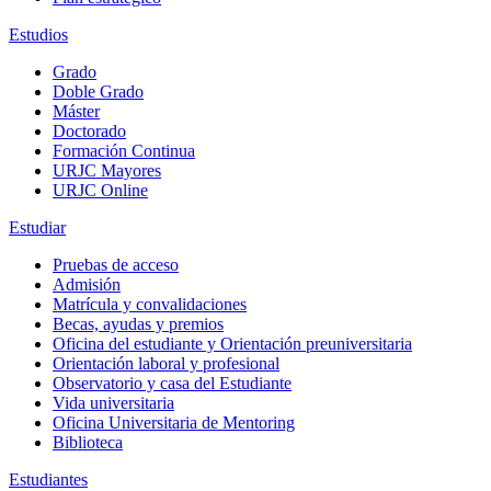
Estudios
Grado
Doble Grado
Máster
Doctorado
Formación Continua
URJC Mayores
URJC Online
Estudiar
Pruebas de acceso
Admisión
Matrícula y convalidaciones
Becas, ayudas y premios
Oficina del estudiante y Orientación preuniversitaria
Orientación laboral y profesional
Observatorio y casa del Estudiante
Vida universitaria
Oficina Universitaria de Mentoring
Biblioteca
Estudiantes