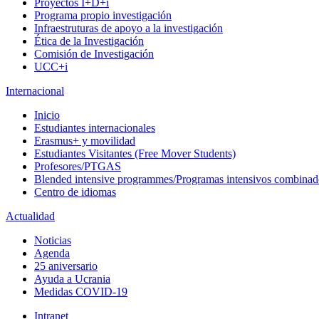
Proyectos I+D+i
Programa propio investigación
Infraestruturas de apoyo a la investigación
Ética de la Investigación
Comisión de Investigación
UCC+i
Internacional
Inicio
Estudiantes internacionales
Erasmus+ y movilidad
Estudiantes Visitantes (Free Mover Students)
Profesores/PTGAS
Blended intensive programmes/Programas intensivos combinad
Centro de idiomas
Actualidad
Noticias
Agenda
25 aniversario
Ayuda a Ucrania
Medidas COVID-19
Intranet