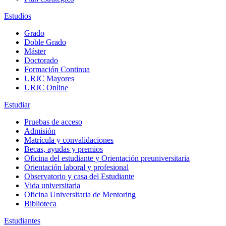
Estudios
Grado
Doble Grado
Máster
Doctorado
Formación Continua
URJC Mayores
URJC Online
Estudiar
Pruebas de acceso
Admisión
Matrícula y convalidaciones
Becas, ayudas y premios
Oficina del estudiante y Orientación preuniversitaria
Orientación laboral y profesional
Observatorio y casa del Estudiante
Vida universitaria
Oficina Universitaria de Mentoring
Biblioteca
Estudiantes