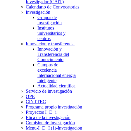
Investigador (CAIT)
Calendario de Convocatorias
Investigación
Grupos de
investigación
Institutos
universitarios y
centros
Innovación y transferencia
Innovación y
Transferencia del
Conocimiento
Campus de
excelencia
internacional energia
inteligente
Actualidad científica
Servicio de investigación
OPE
CINTTEC
Programa propio investigación
Proyectos I+D+i
Ética de la investigación
Comisión de Investigación
Menu-I+D+I (1)-Investigacion