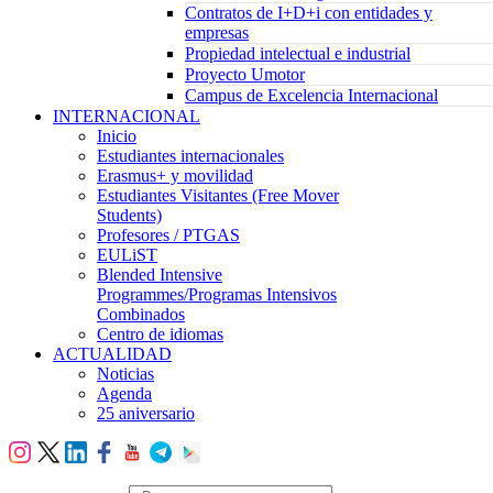
Contratos de I+D+i con entidades y
empresas
Propiedad intelectual e industrial
Proyecto Umotor
Campus de Excelencia Internacional
INTERNACIONAL
Inicio
Estudiantes internacionales
Erasmus+ y movilidad
Estudiantes Visitantes (Free Mover
Students)
Profesores / PTGAS
EULiST
Blended Intensive
Programmes/Programas Intensivos
Combinados
Centro de idiomas
ACTUALIDAD
Noticias
Agenda
25 aniversario