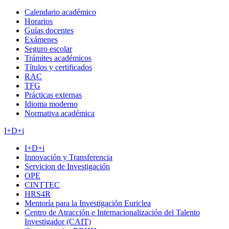
Calendario académico
Horarios
Guías docentes
Exámenes
Seguro escolar
Trámites académicos
Títulos y certificados
RAC
TFG
Prácticas externas
Idioma moderno
Normativa académica
I+D+i
I+D+i
Innovación y Transferencia
Servicion de Investigación
OPE
CINTTEC
HRS4R
Mentoría para la Investigación Euriclea
Centro de Atracción e Internacionalización del Talento
Investigador (CAIT)