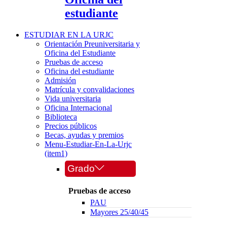
estudiante
ESTUDIAR EN LA URJC
Orientación Preuniversitaria y
Oficina del Estudiante
Pruebas de acceso
Oficina del estudiante
Admisión
Matrícula y convalidaciones
Vida universitaria
Oficina Internacional
Biblioteca
Precios públicos
Becas, ayudas y premios
Menu-Estudiar-En-La-Urjc
(item1)
Grado
Pruebas de acceso
PAU
Mayores 25/40/45