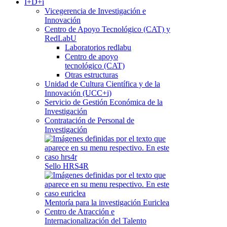
I+D+i
Vicegerencia de Investigación e
Innovación
Centro de Apoyo Tecnológico (CAT) y
RedLabU
Laboratorios redlabu
Centro de apoyo
tecnológico (CAT)
Otras estructuras
Unidad de Cultura Científica y de la
Innovación (UCC+i)
Servicio de Gestión Económica de la
Investigación
Contratación de Personal de
Investigación
Sello HRS4R
Mentoría para la investigación Euriclea
Centro de Atracción e
Internacionalización del Talento