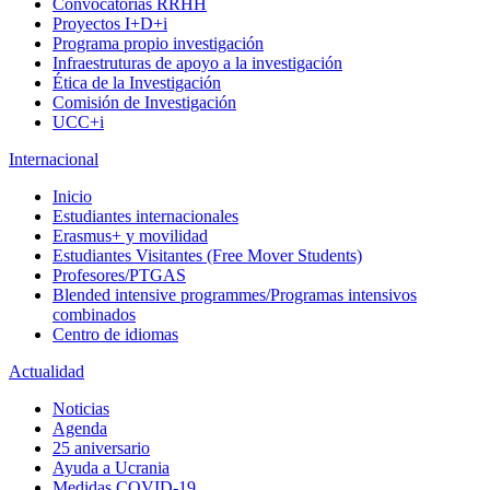
Convocatorias RRHH
Proyectos I+D+i
Programa propio investigación
Infraestruturas de apoyo a la investigación
Ética de la Investigación
Comisión de Investigación
UCC+i
Internacional
Inicio
Estudiantes internacionales
Erasmus+ y movilidad
Estudiantes Visitantes (Free Mover Students)
Profesores/PTGAS
Blended intensive programmes/Programas intensivos
combinados
Centro de idiomas
Actualidad
Noticias
Agenda
25 aniversario
Ayuda a Ucrania
Medidas COVID-19