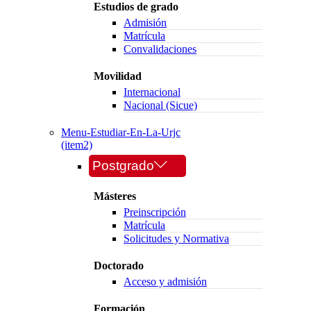
Estudios de grado
Admisión
Matrícula
Convalidaciones
Movilidad
Internacional
Nacional (Sicue)
Menu-Estudiar-En-La-Urjc
(item2)
Postgrado
Másteres
Preinscripción
Matrícula
Solicitudes y Normativa
Doctorado
Acceso y admisión
Formación