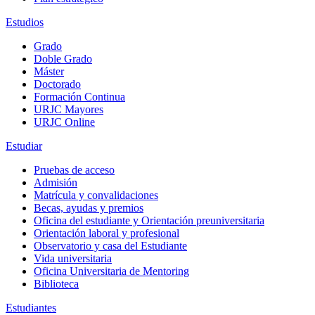
Estudios
Grado
Doble Grado
Máster
Doctorado
Formación Continua
URJC Mayores
URJC Online
Estudiar
Pruebas de acceso
Admisión
Matrícula y convalidaciones
Becas, ayudas y premios
Oficina del estudiante y Orientación preuniversitaria
Orientación laboral y profesional
Observatorio y casa del Estudiante
Vida universitaria
Oficina Universitaria de Mentoring
Biblioteca
Estudiantes