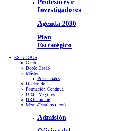
Profesores e
Investigadores
Agenda 2030
Plan
Estratégico
ESTUDIOS
Grado
Doble Grado
Máster
Presenciales
Doctorado
Formación Continua
URJC Mayores
URJC online
Menu-Estudios (item)
Admisión
Oficina del