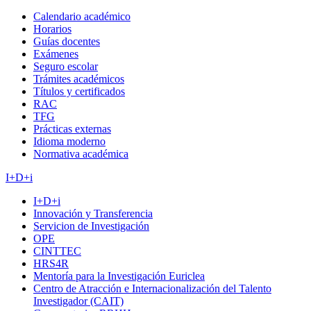
Calendario académico
Horarios
Guías docentes
Exámenes
Seguro escolar
Trámites académicos
Títulos y certificados
RAC
TFG
Prácticas externas
Idioma moderno
Normativa académica
I+D+i
I+D+i
Innovación y Transferencia
Servicion de Investigación
OPE
CINTTEC
HRS4R
Mentoría para la Investigación Euriclea
Centro de Atracción e Internacionalización del Talento
Investigador (CAIT)