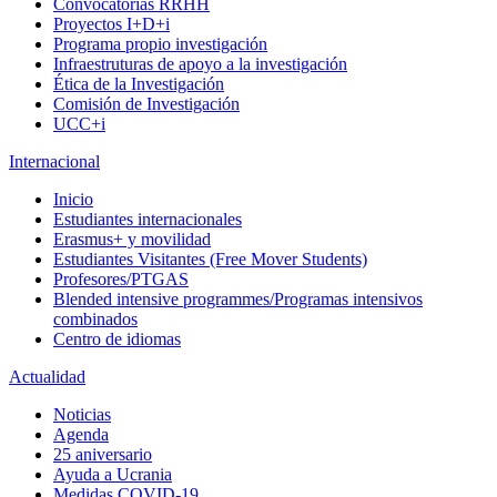
Convocatorias RRHH
Proyectos I+D+i
Programa propio investigación
Infraestruturas de apoyo a la investigación
Ética de la Investigación
Comisión de Investigación
UCC+i
Internacional
Inicio
Estudiantes internacionales
Erasmus+ y movilidad
Estudiantes Visitantes (Free Mover Students)
Profesores/PTGAS
Blended intensive programmes/Programas intensivos
combinados
Centro de idiomas
Actualidad
Noticias
Agenda
25 aniversario
Ayuda a Ucrania
Medidas COVID-19