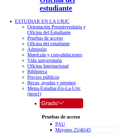
estudiante
ESTUDIAR EN LA URJC
Orientación Preuniversitaria y
Oficina del Estudiante
Pruebas de acceso
Oficina del estudiante
Admisión
Matrícula y convalidaciones
Vida universitaria
Oficina Internacional
Biblioteca
Precios públicos
Becas, ayudas y premios
Menu-Estudiar-En-La-Urjc
(item1)
Grado
Pruebas de acceso
PAU
Mayores 25/40/45