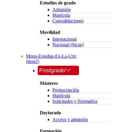
Estudios de grado
Admisión
Matrícula
Convalidaciones
Movilidad
Internacional
Nacional (Sicue)
Menu-Estudiar-En-La-Urjc
(item2)
Postgrado
Másteres
Preinscripción
Matrícula
Solicitudes y Normativa
Doctorado
Acceso y admisión
Formación