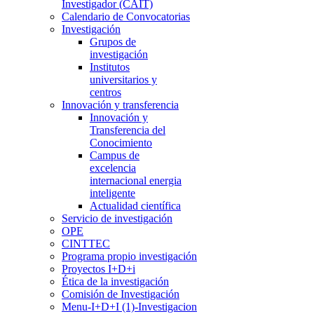
Investigador (CAIT)
Calendario de Convocatorias
Investigación
Grupos de
investigación
Institutos
universitarios y
centros
Innovación y transferencia
Innovación y
Transferencia del
Conocimiento
Campus de
excelencia
internacional energia
inteligente
Actualidad científica
Servicio de investigación
OPE
CINTTEC
Programa propio investigación
Proyectos I+D+i
Ética de la investigación
Comisión de Investigación
Menu-I+D+I (1)-Investigacion