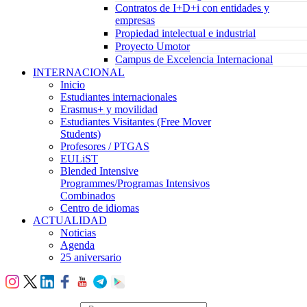
Contratos de I+D+i con entidades y
empresas
Propiedad intelectual e industrial
Proyecto Umotor
Campus de Excelencia Internacional
INTERNACIONAL
Inicio
Estudiantes internacionales
Erasmus+ y movilidad
Estudiantes Visitantes (Free Mover
Students)
Profesores / PTGAS
EULiST
Blended Intensive
Programmes/Programas Intensivos
Combinados
Centro de idiomas
ACTUALIDAD
Noticias
Agenda
25 aniversario