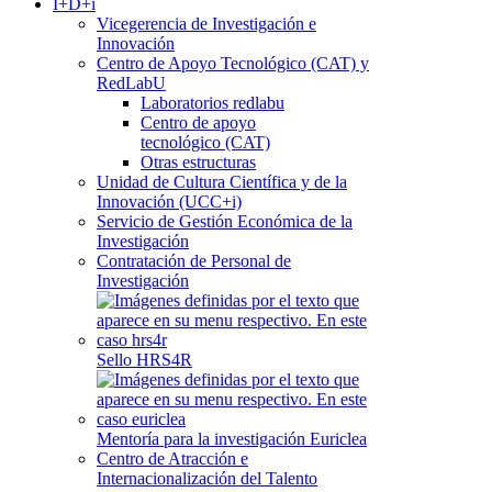
I+D+i
Vicegerencia de Investigación e
Innovación
Centro de Apoyo Tecnológico (CAT) y
RedLabU
Laboratorios redlabu
Centro de apoyo
tecnológico (CAT)
Otras estructuras
Unidad de Cultura Científica y de la
Innovación (UCC+i)
Servicio de Gestión Económica de la
Investigación
Contratación de Personal de
Investigación
Sello HRS4R
Mentoría para la investigación Euriclea
Centro de Atracción e
Internacionalización del Talento