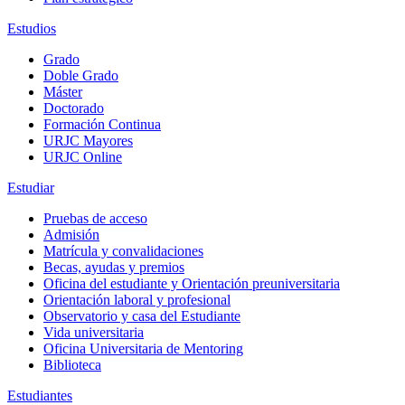
Estudios
Grado
Doble Grado
Máster
Doctorado
Formación Continua
URJC Mayores
URJC Online
Estudiar
Pruebas de acceso
Admisión
Matrícula y convalidaciones
Becas, ayudas y premios
Oficina del estudiante y Orientación preuniversitaria
Orientación laboral y profesional
Observatorio y casa del Estudiante
Vida universitaria
Oficina Universitaria de Mentoring
Biblioteca
Estudiantes