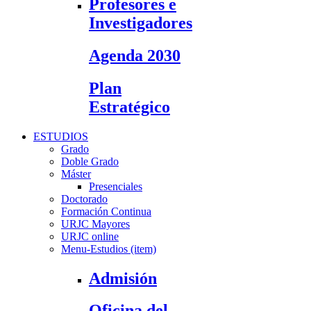
Profesores e
Investigadores
Agenda 2030
Plan
Estratégico
ESTUDIOS
Grado
Doble Grado
Máster
Presenciales
Doctorado
Formación Continua
URJC Mayores
URJC online
Menu-Estudios (item)
Admisión
Oficina del