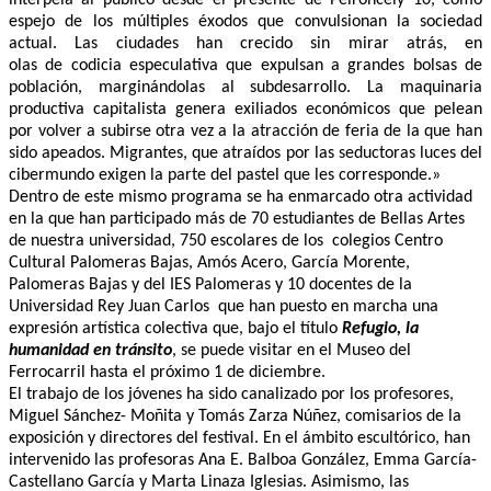
interpela al público desde el presente de Peironcely 10, como
espejo de los múltiples éxodos que convulsionan la sociedad
actual. Las ciudades han crecido sin mirar atrás, en
olas de codicia especulativa que expulsan a grandes bolsas de
población, marginándolas al subdesarrollo. La maquinaria
productiva capitalista genera exiliados económicos que pelean
por volver a subirse otra vez a la atracción de feria de la que han
sido apeados. Migrantes, que atraídos por las seductoras luces del
cibermundo exigen la parte del pastel que les corresponde.»
Dentro de este mismo programa se ha enmarcado otra actividad
en la que han participado más
de 70 estudiantes de Bellas Artes
de nuestra universidad, 750 escolares de los colegios Centro
Cultural Palomeras Bajas, Amós Acero, García Morente,
Palomeras Bajas y del IES Palomeras y 10 docentes de la
Universidad Rey Juan Carlos que han puesto en marcha una
expresión artística colectiva que, bajo el título
Refugio, la
humanidad en tránsito
, se puede visitar en el Museo del
Ferrocarril hasta el próximo 1 de diciembre.
El trabajo de los jóvenes ha sido canalizado por los profesores,
Miguel Sánchez- Moñita y Tomás Zarza Núñez, comisarios de la
exposición y directores del festival. En el ámbito escultórico, han
intervenido las profesoras Ana E. Balboa González, Emma García-
Castellano García y Marta Linaza Iglesias. Asimismo, las