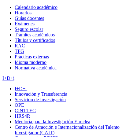
Calendario académico
Horarios
Guías docentes
Exámenes
Seguro escolar
Trámites académicos
Títulos y certificados
RAC
TFG
Prácticas externas
Idioma moderno
Normativa académica
I+D+i
I+D+i
Innovación y Transferencia
Servicion de Investigación
OPE
CINTTEC
HRS4R
Mentoría para la Investigación Euriclea
Centro de Atracción e Internacionalización del Talento
Investigador (CAIT)