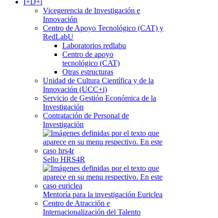
I+D+i
Vicegerencia de Investigación e
Innovación
Centro de Apoyo Tecnológico (CAT) y
RedLabU
Laboratorios redlabu
Centro de apoyo
tecnológico (CAT)
Otras estructuras
Unidad de Cultura Científica y de la
Innovación (UCC+i)
Servicio de Gestión Económica de la
Investigación
Contratación de Personal de
Investigación
Sello HRS4R
Mentoría para la investigación Euriclea
Centro de Atracción e
Internacionalización del Talento