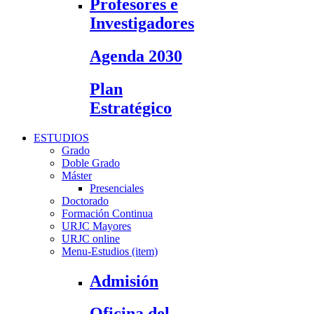
Profesores e
Investigadores
Agenda 2030
Plan
Estratégico
ESTUDIOS
Grado
Doble Grado
Máster
Presenciales
Doctorado
Formación Continua
URJC Mayores
URJC online
Menu-Estudios (item)
Admisión
Oficina del