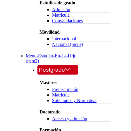
Estudios de grado
Admisión
Matrícula
Convalidaciones
Movilidad
Internacional
Nacional (Sicue)
Menu-Estudiar-En-La-Urjc
(item2)
Postgrado
Másteres
Preinscripción
Matrícula
Solicitudes y Normativa
Doctorado
Acceso y admisión
Formación