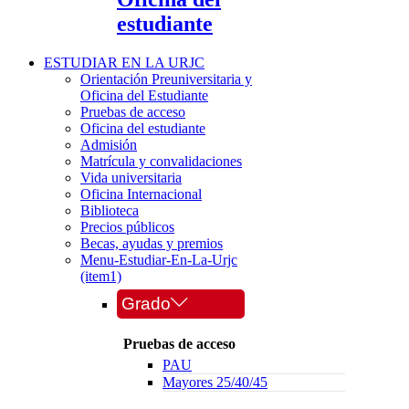
estudiante
ESTUDIAR EN LA URJC
Orientación Preuniversitaria y
Oficina del Estudiante
Pruebas de acceso
Oficina del estudiante
Admisión
Matrícula y convalidaciones
Vida universitaria
Oficina Internacional
Biblioteca
Precios públicos
Becas, ayudas y premios
Menu-Estudiar-En-La-Urjc
(item1)
Grado
Pruebas de acceso
PAU
Mayores 25/40/45