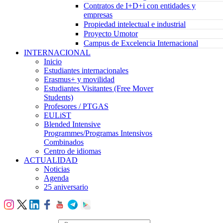
Contratos de I+D+i con entidades y
empresas
Propiedad intelectual e industrial
Proyecto Umotor
Campus de Excelencia Internacional
INTERNACIONAL
Inicio
Estudiantes internacionales
Erasmus+ y movilidad
Estudiantes Visitantes (Free Mover
Students)
Profesores / PTGAS
EULiST
Blended Intensive
Programmes/Programas Intensivos
Combinados
Centro de idiomas
ACTUALIDAD
Noticias
Agenda
25 aniversario