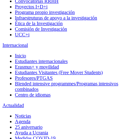
Convocatorias RRHH
Proyectos I+D+i
Programa propio investigación
Infraestruturas de apoyo a la investigación
Ética de la Investigación
Comisión de Investigación
UCC+i
Internacional
Inicio
Estudiantes internacionales
Erasmus+ y movilidad
Estudiantes Visitantes (Free Mover Students)
Profesores/PTGAS
Blended intensive programmes/Programas intensivos
combinados
Centro de idiomas
Actualidad
Noticias
Agenda
25 aniversario
Ayuda a Ucrania
Medidas COVID-19