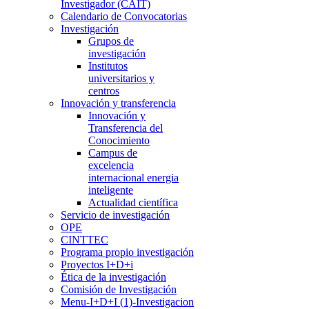
Investigador (CAIT)
Calendario de Convocatorias
Investigación
Grupos de
investigación
Institutos
universitarios y
centros
Innovación y transferencia
Innovación y
Transferencia del
Conocimiento
Campus de
excelencia
internacional energia
inteligente
Actualidad científica
Servicio de investigación
OPE
CINTTEC
Programa propio investigación
Proyectos I+D+i
Ética de la investigación
Comisión de Investigación
Menu-I+D+I (1)-Investigacion