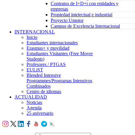
Contratos de I+D+i con entidades y
empresas
Propiedad intelectual e industrial
Proyecto Umotor
Campus de Excelencia Internacional
INTERNACIONAL
Inicio
Estudiantes internacionales
Erasmus+ y movilidad
Estudiantes Visitantes (Free Mover
Students)
Profesores / PTGAS
EULiST
Blended Intensive
Programmes/Programas Intensivos
Combinados
Centro de idiomas
ACTUALIDAD
Noticias
Agenda
25 aniversario