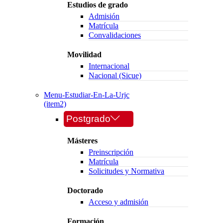
Estudios de grado
Admisión
Matrícula
Convalidaciones
Movilidad
Internacional
Nacional (Sicue)
Menu-Estudiar-En-La-Urjc
(item2)
Postgrado
Másteres
Preinscripción
Matrícula
Solicitudes y Normativa
Doctorado
Acceso y admisión
Formación