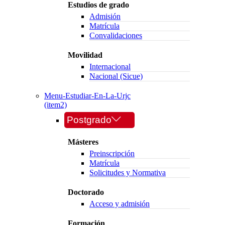
Estudios de grado
Admisión
Matrícula
Convalidaciones
Movilidad
Internacional
Nacional (Sicue)
Menu-Estudiar-En-La-Urjc
(item2)
Postgrado
Másteres
Preinscripción
Matrícula
Solicitudes y Normativa
Doctorado
Acceso y admisión
Formación