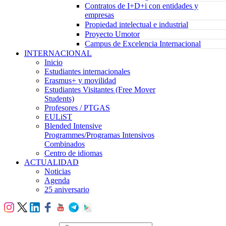
Contratos de I+D+i con entidades y
empresas
Propiedad intelectual e industrial
Proyecto Umotor
Campus de Excelencia Internacional
INTERNACIONAL
Inicio
Estudiantes internacionales
Erasmus+ y movilidad
Estudiantes Visitantes (Free Mover
Students)
Profesores / PTGAS
EULiST
Blended Intensive
Programmes/Programas Intensivos
Combinados
Centro de idiomas
ACTUALIDAD
Noticias
Agenda
25 aniversario