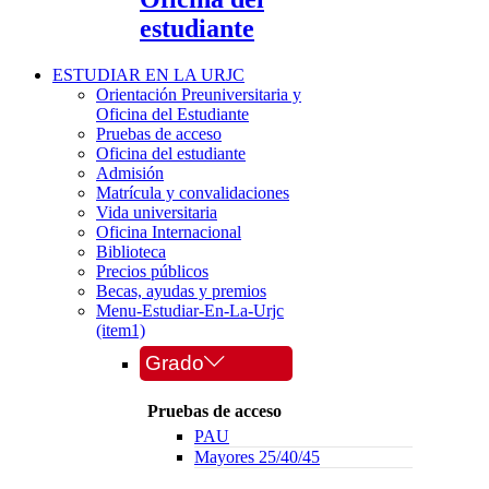
estudiante
ESTUDIAR EN LA URJC
Orientación Preuniversitaria y
Oficina del Estudiante
Pruebas de acceso
Oficina del estudiante
Admisión
Matrícula y convalidaciones
Vida universitaria
Oficina Internacional
Biblioteca
Precios públicos
Becas, ayudas y premios
Menu-Estudiar-En-La-Urjc
(item1)
Grado
Pruebas de acceso
PAU
Mayores 25/40/45