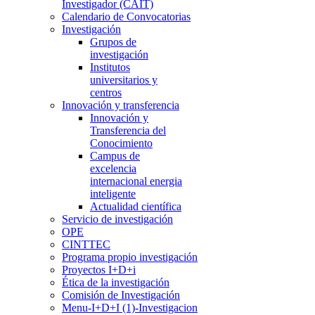
Investigador (CAIT)
Calendario de Convocatorias
Investigación
Grupos de
investigación
Institutos
universitarios y
centros
Innovación y transferencia
Innovación y
Transferencia del
Conocimiento
Campus de
excelencia
internacional energia
inteligente
Actualidad científica
Servicio de investigación
OPE
CINTTEC
Programa propio investigación
Proyectos I+D+i
Ética de la investigación
Comisión de Investigación
Menu-I+D+I (1)-Investigacion