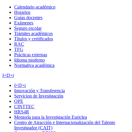
Calendario académico
Horarios
Guías docentes
Exámenes
Seguro escolar
Trámites académicos
Títulos y certificados
RAC
TFG
Prácticas externas
Idioma moderno
Normativa académica
I+D+i
I+D+i
Innovación y Transferencia
Servicion de Investigación
OPE
CINTTEC
HRS4R
Mentoría para la Investigación Euriclea
Centro de Atracción e Internacionalización del Talento
Investigador (CAIT)