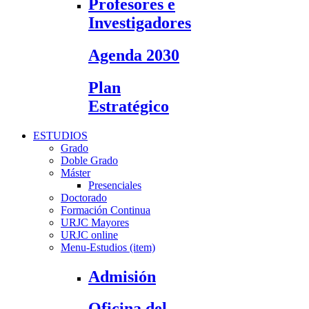
Profesores e
Investigadores
Agenda 2030
Plan
Estratégico
ESTUDIOS
Grado
Doble Grado
Máster
Presenciales
Doctorado
Formación Continua
URJC Mayores
URJC online
Menu-Estudios (item)
Admisión
Oficina del