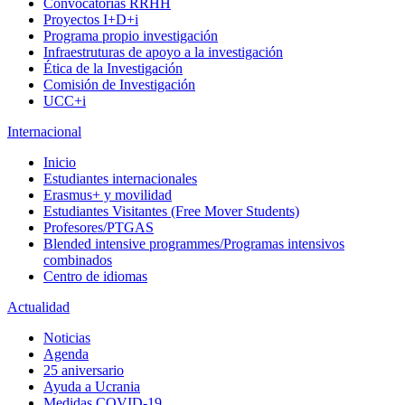
Convocatorias RRHH
Proyectos I+D+i
Programa propio investigación
Infraestruturas de apoyo a la investigación
Ética de la Investigación
Comisión de Investigación
UCC+i
Internacional
Inicio
Estudiantes internacionales
Erasmus+ y movilidad
Estudiantes Visitantes (Free Mover Students)
Profesores/PTGAS
Blended intensive programmes/Programas intensivos
combinados
Centro de idiomas
Actualidad
Noticias
Agenda
25 aniversario
Ayuda a Ucrania
Medidas COVID-19