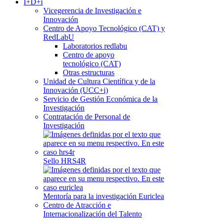
I+D+i
Vicegerencia de Investigación e
Innovación
Centro de Apoyo Tecnológico (CAT) y
RedLabU
Laboratorios redlabu
Centro de apoyo
tecnológico (CAT)
Otras estructuras
Unidad de Cultura Científica y de la
Innovación (UCC+i)
Servicio de Gestión Económica de la
Investigación
Contratación de Personal de
Investigación
Sello HRS4R
Mentoría para la investigación Euriclea
Centro de Atracción e
Internacionalización del Talento