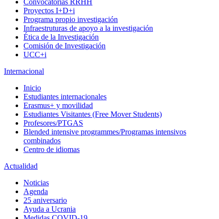
Convocatorias RRHH
Proyectos I+D+i
Programa propio investigación
Infraestruturas de apoyo a la investigación
Ética de la Investigación
Comisión de Investigación
UCC+i
Internacional
Inicio
Estudiantes internacionales
Erasmus+ y movilidad
Estudiantes Visitantes (Free Mover Students)
Profesores/PTGAS
Blended intensive programmes/Programas intensivos
combinados
Centro de idiomas
Actualidad
Noticias
Agenda
25 aniversario
Ayuda a Ucrania
Medidas COVID-19