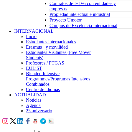
Contratos de I+D+i con entidades y
empresas
Propiedad intelectual e industrial
Proyecto Umotor
Campus de Excelencia Internacional
INTERNACIONAL
Inicio
Estudiantes internacionales
Erasmus+ y movilidad
Estudiantes Visitantes (Free Mover
Students)
Profesores / PTGAS
EULiST
Blended Intensive
Programmes/Programas Intensivos
Combinados
Centro de idiomas
ACTUALIDAD
Noticias
Agenda
25 aniversario