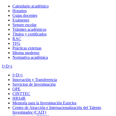
Calendario académico
Horarios
Guías docentes
Exámenes
Seguro escolar
Trámites académicos
Títulos y certificados
RAC
TFG
Prácticas externas
Idioma moderno
Normativa académica
I+D+i
I+D+i
Innovación y Transferencia
Servicion de Investigación
OPE
CINTTEC
HRS4R
Mentoría para la Investigación Euriclea
Centro de Atracción e Internacionalización del Talento
Investigador (CAIT)