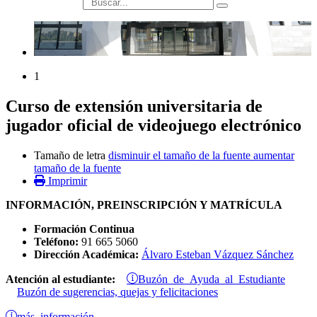
búsqueda
1
Curso de extensión universitaria de
jugador oficial de videojuego electrónico
Tamaño de letra
disminuir el tamaño de la fuente
aumentar
tamaño de la fuente
Imprimir
INFORMACIÓN, PREINSCRIPCIÓN Y MATRÍCULA
Formación Continua
Teléfono:
91 665 5060
Dirección Académica:
Álvaro Esteban Vázquez Sánchez
Buzón de Ayuda al Estudiante
Atención al estudiante:
Buzón de sugerencias, quejas y felicitaciones
más información