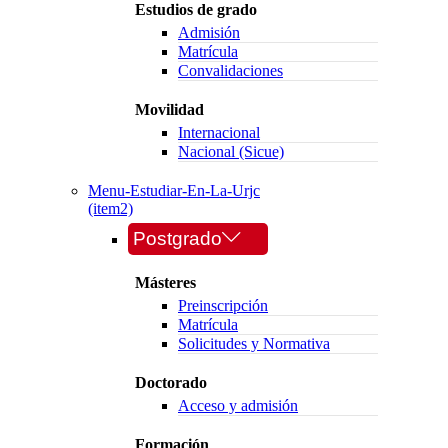
Estudios de grado
Admisión
Matrícula
Convalidaciones
Movilidad
Internacional
Nacional (Sicue)
Menu-Estudiar-En-La-Urjc
(item2)
Postgrado
Másteres
Preinscripción
Matrícula
Solicitudes y Normativa
Doctorado
Acceso y admisión
Formación