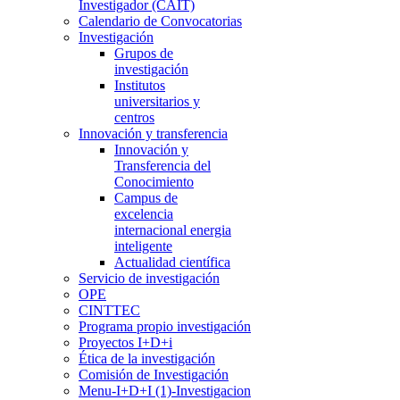
Investigador (CAIT)
Calendario de Convocatorias
Investigación
Grupos de
investigación
Institutos
universitarios y
centros
Innovación y transferencia
Innovación y
Transferencia del
Conocimiento
Campus de
excelencia
internacional energia
inteligente
Actualidad científica
Servicio de investigación
OPE
CINTTEC
Programa propio investigación
Proyectos I+D+i
Ética de la investigación
Comisión de Investigación
Menu-I+D+I (1)-Investigacion