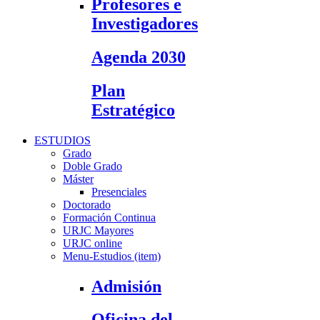
Profesores e
Investigadores
Agenda 2030
Plan
Estratégico
ESTUDIOS
Grado
Doble Grado
Máster
Presenciales
Doctorado
Formación Continua
URJC Mayores
URJC online
Menu-Estudios (item)
Admisión
Oficina del