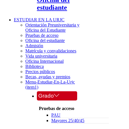
estudiante
ESTUDIAR EN LA URJC
Orientación Preuniversitaria y
Oficina del Estudiante
Pruebas de acceso
Oficina del estudiante
Admisión
Matrícula y convalidaciones
Vida universitaria
Oficina Internacional
Biblioteca
Precios públicos
Becas, ayudas y premios
Menu-Estudiar-En-La-Urjc
(item1)
Grado
Pruebas de acceso
PAU
Mayores 25/40/45