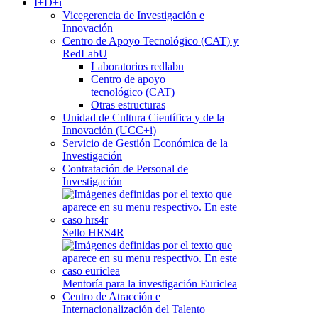
I+D+i
Vicegerencia de Investigación e
Innovación
Centro de Apoyo Tecnológico (CAT) y
RedLabU
Laboratorios redlabu
Centro de apoyo
tecnológico (CAT)
Otras estructuras
Unidad de Cultura Científica y de la
Innovación (UCC+i)
Servicio de Gestión Económica de la
Investigación
Contratación de Personal de
Investigación
Sello HRS4R
Mentoría para la investigación Euriclea
Centro de Atracción e
Internacionalización del Talento