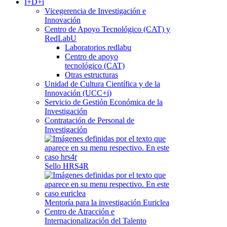
I+D+i
Vicegerencia de Investigación e
Innovación
Centro de Apoyo Tecnológico (CAT) y
RedLabU
Laboratorios redlabu
Centro de apoyo
tecnológico (CAT)
Otras estructuras
Unidad de Cultura Científica y de la
Innovación (UCC+i)
Servicio de Gestión Económica de la
Investigación
Contratación de Personal de
Investigación
Sello HRS4R
Mentoría para la investigación Euriclea
Centro de Atracción e
Internacionalización del Talento