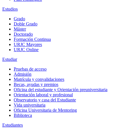
Estudios
Grado
Doble Grado
Máster
Doctorado
Formación Continua
URJC Mayores
URJC Online
Estudiar
Pruebas de acceso
Admisión
Matrícula y convalidaciones
Becas, ayudas y premios
Oficina del estudiante y Orientación preuniversitaria
Orientación laboral y profesional
Observatorio y casa del Estudiante
Vida universitaria
Oficina Universitaria de Mentoring
Biblioteca
Estudiantes