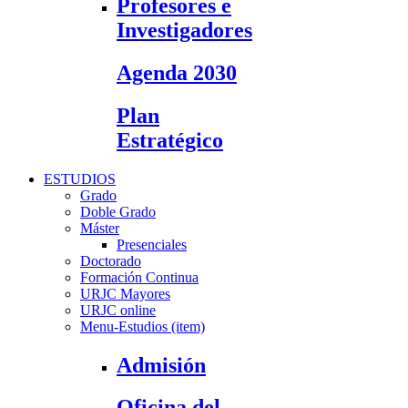
Profesores e
Investigadores
Agenda 2030
Plan
Estratégico
ESTUDIOS
Grado
Doble Grado
Máster
Presenciales
Doctorado
Formación Continua
URJC Mayores
URJC online
Menu-Estudios (item)
Admisión
Oficina del