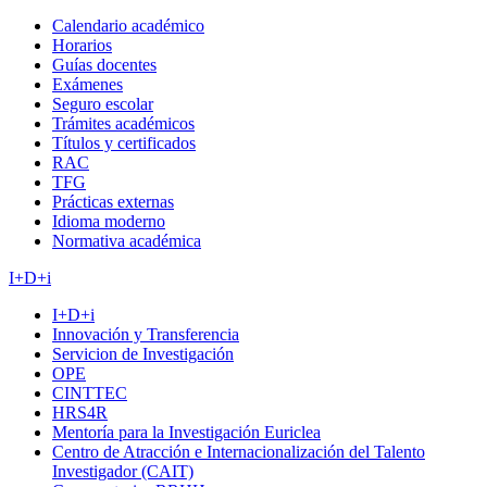
Calendario académico
Horarios
Guías docentes
Exámenes
Seguro escolar
Trámites académicos
Títulos y certificados
RAC
TFG
Prácticas externas
Idioma moderno
Normativa académica
I+D+i
I+D+i
Innovación y Transferencia
Servicion de Investigación
OPE
CINTTEC
HRS4R
Mentoría para la Investigación Euriclea
Centro de Atracción e Internacionalización del Talento
Investigador (CAIT)