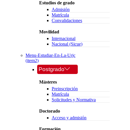
Estudios de grado
Admisión
Matrícula
Convalidaciones
Movilidad
Internacional
Nacional (Sicue)
Menu-Estudiar-En-La-Urjc
(item2)
Postgrado
Másteres
Preinscripción
Matrícula
Solicitudes y Normativa
Doctorado
Acceso y admisión
Formación