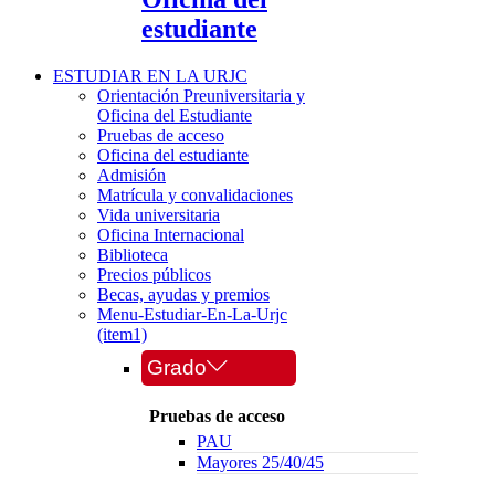
estudiante
ESTUDIAR EN LA URJC
Orientación Preuniversitaria y
Oficina del Estudiante
Pruebas de acceso
Oficina del estudiante
Admisión
Matrícula y convalidaciones
Vida universitaria
Oficina Internacional
Biblioteca
Precios públicos
Becas, ayudas y premios
Menu-Estudiar-En-La-Urjc
(item1)
Grado
Pruebas de acceso
PAU
Mayores 25/40/45