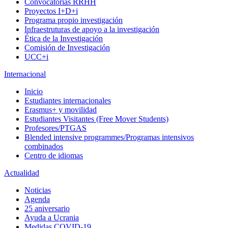
Convocatorias RRHH
Proyectos I+D+i
Programa propio investigación
Infraestruturas de apoyo a la investigación
Ética de la Investigación
Comisión de Investigación
UCC+i
Internacional
Inicio
Estudiantes internacionales
Erasmus+ y movilidad
Estudiantes Visitantes (Free Mover Students)
Profesores/PTGAS
Blended intensive programmes/Programas intensivos
combinados
Centro de idiomas
Actualidad
Noticias
Agenda
25 aniversario
Ayuda a Ucrania
Medidas COVID-19