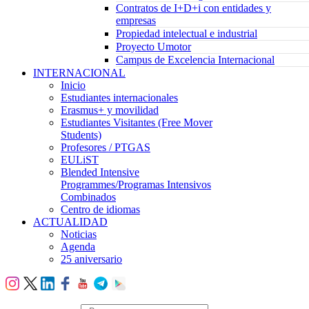
Contratos de I+D+i con entidades y
empresas
Propiedad intelectual e industrial
Proyecto Umotor
Campus de Excelencia Internacional
INTERNACIONAL
Inicio
Estudiantes internacionales
Erasmus+ y movilidad
Estudiantes Visitantes (Free Mover
Students)
Profesores / PTGAS
EULiST
Blended Intensive
Programmes/Programas Intensivos
Combinados
Centro de idiomas
ACTUALIDAD
Noticias
Agenda
25 aniversario