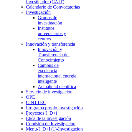
Investigador (CAIT)
Calendario de Convocatorias
Investigación
Grupos de
investigación
Institutos
universitarios y
centros
Innovación y transferencia
Innovación y
Transferencia del
Conocimiento
Campus de
excelencia
internacional energia
inteligente
Actualidad científica
Servicio de investigación
OPE
CINTTEC
Programa propio investigación
Proyectos I+D+i
Ética de la investigación
Comisión de Investigación
Menu-I+D+I (1)-Investigacion