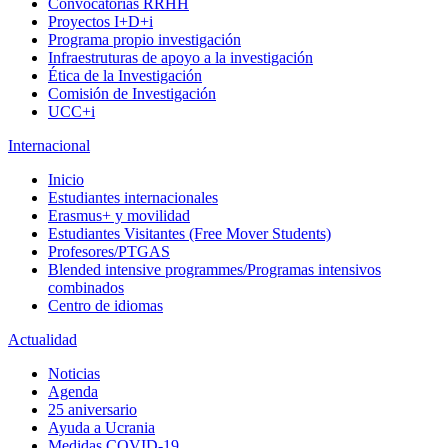
Convocatorias RRHH
Proyectos I+D+i
Programa propio investigación
Infraestruturas de apoyo a la investigación
Ética de la Investigación
Comisión de Investigación
UCC+i
Internacional
Inicio
Estudiantes internacionales
Erasmus+ y movilidad
Estudiantes Visitantes (Free Mover Students)
Profesores/PTGAS
Blended intensive programmes/Programas intensivos
combinados
Centro de idiomas
Actualidad
Noticias
Agenda
25 aniversario
Ayuda a Ucrania
Medidas COVID-19