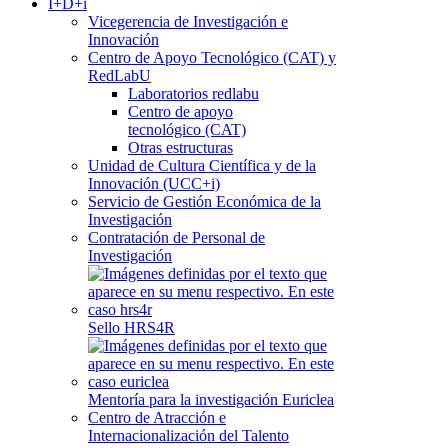
I+D+i
Vicegerencia de Investigación e
Innovación
Centro de Apoyo Tecnológico (CAT) y
RedLabU
Laboratorios redlabu
Centro de apoyo
tecnológico (CAT)
Otras estructuras
Unidad de Cultura Científica y de la
Innovación (UCC+i)
Servicio de Gestión Económica de la
Investigación
Contratación de Personal de
Investigación
Sello HRS4R
Mentoría para la investigación Euriclea
Centro de Atracción e
Internacionalización del Talento