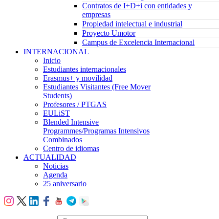
Contratos de I+D+i con entidades y
empresas
Propiedad intelectual e industrial
Proyecto Umotor
Campus de Excelencia Internacional
INTERNACIONAL
Inicio
Estudiantes internacionales
Erasmus+ y movilidad
Estudiantes Visitantes (Free Mover
Students)
Profesores / PTGAS
EULiST
Blended Intensive
Programmes/Programas Intensivos
Combinados
Centro de idiomas
ACTUALIDAD
Noticias
Agenda
25 aniversario