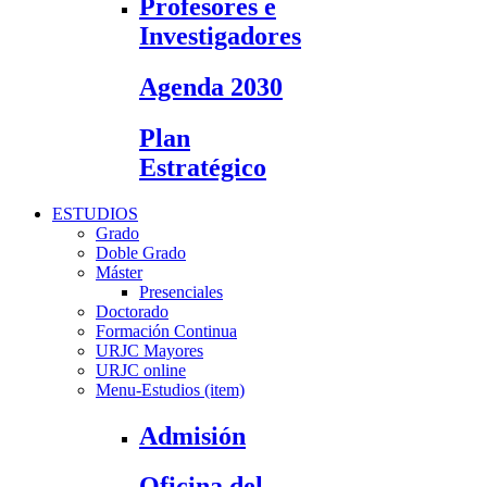
Profesores e
Investigadores
Agenda 2030
Plan
Estratégico
ESTUDIOS
Grado
Doble Grado
Máster
Presenciales
Doctorado
Formación Continua
URJC Mayores
URJC online
Menu-Estudios (item)
Admisión
Oficina del