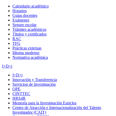
Calendario académico
Horarios
Guías docentes
Exámenes
Seguro escolar
Trámites académicos
Títulos y certificados
RAC
TFG
Prácticas externas
Idioma moderno
Normativa académica
I+D+i
I+D+i
Innovación y Transferencia
Servicion de Investigación
OPE
CINTTEC
HRS4R
Mentoría para la Investigación Euriclea
Centro de Atracción e Internacionalización del Talento
Investigador (CAIT)