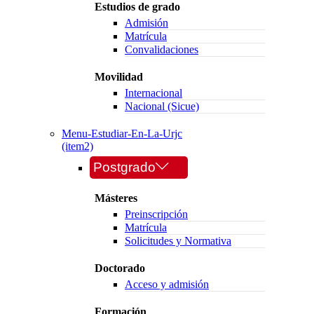
Estudios de grado
Admisión
Matrícula
Convalidaciones
Movilidad
Internacional
Nacional (Sicue)
Menu-Estudiar-En-La-Urjc
(item2)
Postgrado
Másteres
Preinscripción
Matrícula
Solicitudes y Normativa
Doctorado
Acceso y admisión
Formación