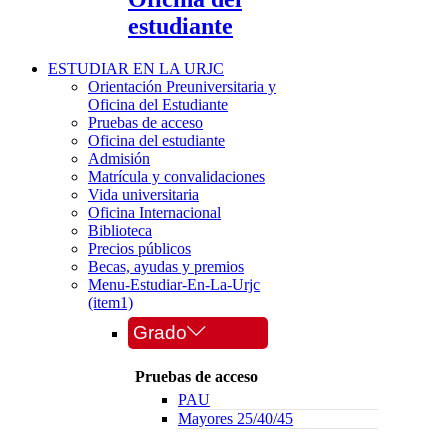
estudiante
ESTUDIAR EN LA URJC
Orientación Preuniversitaria y
Oficina del Estudiante
Pruebas de acceso
Oficina del estudiante
Admisión
Matrícula y convalidaciones
Vida universitaria
Oficina Internacional
Biblioteca
Precios públicos
Becas, ayudas y premios
Menu-Estudiar-En-La-Urjc
(item1)
Grado
Pruebas de acceso
PAU
Mayores 25/40/45