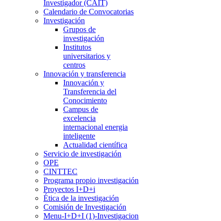
Investigador (CAIT)
Calendario de Convocatorias
Investigación
Grupos de
investigación
Institutos
universitarios y
centros
Innovación y transferencia
Innovación y
Transferencia del
Conocimiento
Campus de
excelencia
internacional energia
inteligente
Actualidad científica
Servicio de investigación
OPE
CINTTEC
Programa propio investigación
Proyectos I+D+i
Ética de la investigación
Comisión de Investigación
Menu-I+D+I (1)-Investigacion