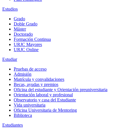
Estudios
Grado
Doble Grado
Máster
Doctorado
Formación Continua
URJC Mayores
URJC Online
Estudiar
Pruebas de acceso
Admisión
Matrícula y convalidaciones
Becas, ayudas y premios
Oficina del estudiante y Orientación preuniversitaria
Orientación laboral y profesional
Observatorio y casa del Estudiante
Vida universitaria
Oficina Universitaria de Mentoring
Biblioteca
Estudiantes