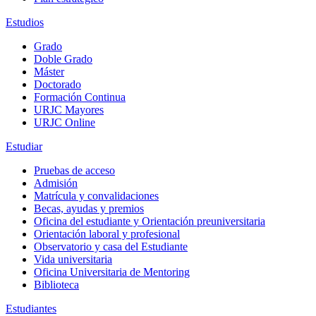
Estudios
Grado
Doble Grado
Máster
Doctorado
Formación Continua
URJC Mayores
URJC Online
Estudiar
Pruebas de acceso
Admisión
Matrícula y convalidaciones
Becas, ayudas y premios
Oficina del estudiante y Orientación preuniversitaria
Orientación laboral y profesional
Observatorio y casa del Estudiante
Vida universitaria
Oficina Universitaria de Mentoring
Biblioteca
Estudiantes