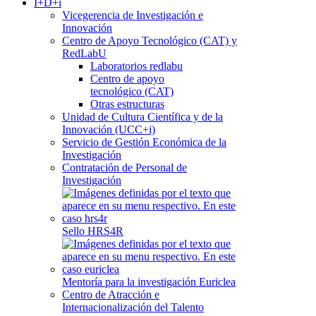
I+D+i
Vicegerencia de Investigación e
Innovación
Centro de Apoyo Tecnológico (CAT) y
RedLabU
Laboratorios redlabu
Centro de apoyo
tecnológico (CAT)
Otras estructuras
Unidad de Cultura Científica y de la
Innovación (UCC+i)
Servicio de Gestión Económica de la
Investigación
Contratación de Personal de
Investigación
Sello HRS4R
Mentoría para la investigación Euriclea
Centro de Atracción e
Internacionalización del Talento