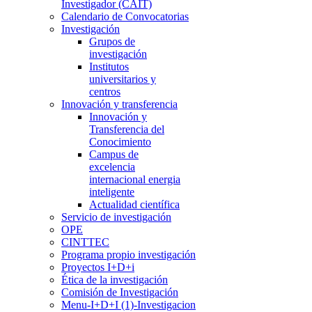
Investigador (CAIT)
Calendario de Convocatorias
Investigación
Grupos de
investigación
Institutos
universitarios y
centros
Innovación y transferencia
Innovación y
Transferencia del
Conocimiento
Campus de
excelencia
internacional energia
inteligente
Actualidad científica
Servicio de investigación
OPE
CINTTEC
Programa propio investigación
Proyectos I+D+i
Ética de la investigación
Comisión de Investigación
Menu-I+D+I (1)-Investigacion