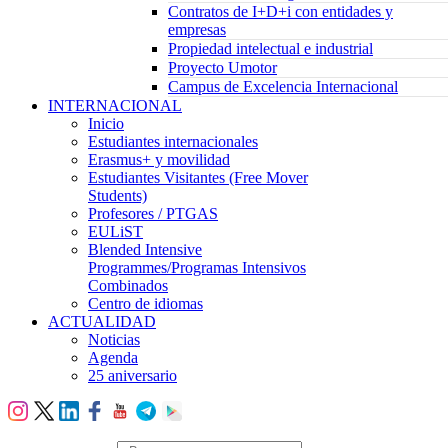
Contratos de I+D+i con entidades y
empresas
Propiedad intelectual e industrial
Proyecto Umotor
Campus de Excelencia Internacional
INTERNACIONAL
Inicio
Estudiantes internacionales
Erasmus+ y movilidad
Estudiantes Visitantes (Free Mover
Students)
Profesores / PTGAS
EULiST
Blended Intensive
Programmes/Programas Intensivos
Combinados
Centro de idiomas
ACTUALIDAD
Noticias
Agenda
25 aniversario