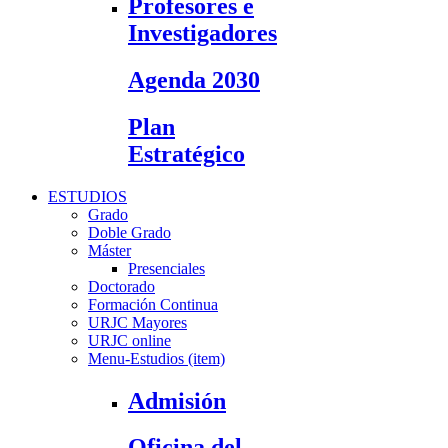
Profesores e
Investigadores
Agenda 2030
Plan
Estratégico
ESTUDIOS
Grado
Doble Grado
Máster
Presenciales
Doctorado
Formación Continua
URJC Mayores
URJC online
Menu-Estudios (item)
Admisión
Oficina del