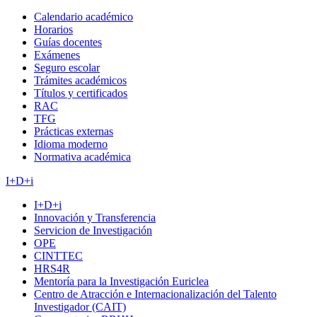
Calendario académico
Horarios
Guías docentes
Exámenes
Seguro escolar
Trámites académicos
Títulos y certificados
RAC
TFG
Prácticas externas
Idioma moderno
Normativa académica
I+D+i
I+D+i
Innovación y Transferencia
Servicion de Investigación
OPE
CINTTEC
HRS4R
Mentoría para la Investigación Euriclea
Centro de Atracción e Internacionalización del Talento
Investigador (CAIT)