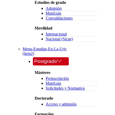
Estudios de grado
Admisión
Matrícula
Convalidaciones
Movilidad
Internacional
Nacional (Sicue)
Menu-Estudiar-En-La-Urjc
(item2)
Postgrado
Másteres
Preinscripción
Matrícula
Solicitudes y Normativa
Doctorado
Acceso y admisión
Formación