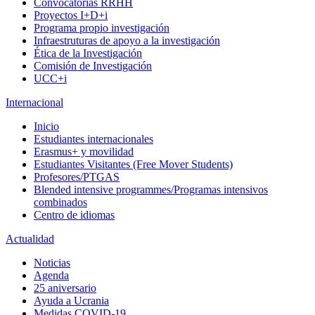
Convocatorias RRHH
Proyectos I+D+i
Programa propio investigación
Infraestruturas de apoyo a la investigación
Ética de la Investigación
Comisión de Investigación
UCC+i
Internacional
Inicio
Estudiantes internacionales
Erasmus+ y movilidad
Estudiantes Visitantes (Free Mover Students)
Profesores/PTGAS
Blended intensive programmes/Programas intensivos
combinados
Centro de idiomas
Actualidad
Noticias
Agenda
25 aniversario
Ayuda a Ucrania
Medidas COVID-19