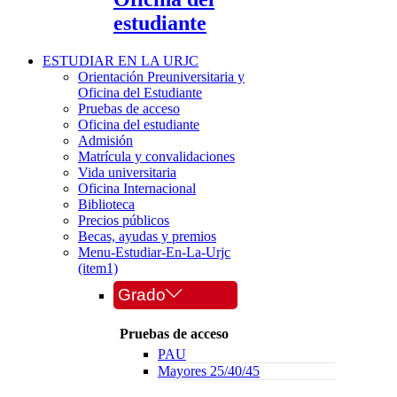
estudiante
ESTUDIAR EN LA URJC
Orientación Preuniversitaria y
Oficina del Estudiante
Pruebas de acceso
Oficina del estudiante
Admisión
Matrícula y convalidaciones
Vida universitaria
Oficina Internacional
Biblioteca
Precios públicos
Becas, ayudas y premios
Menu-Estudiar-En-La-Urjc
(item1)
Grado
Pruebas de acceso
PAU
Mayores 25/40/45