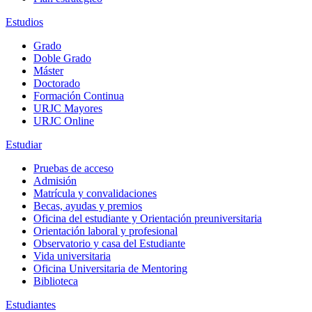
Estudios
Grado
Doble Grado
Máster
Doctorado
Formación Continua
URJC Mayores
URJC Online
Estudiar
Pruebas de acceso
Admisión
Matrícula y convalidaciones
Becas, ayudas y premios
Oficina del estudiante y Orientación preuniversitaria
Orientación laboral y profesional
Observatorio y casa del Estudiante
Vida universitaria
Oficina Universitaria de Mentoring
Biblioteca
Estudiantes