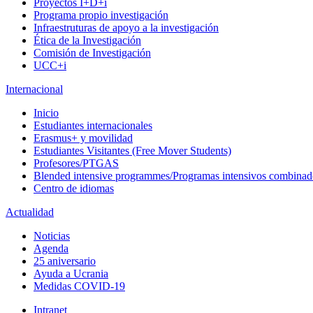
Proyectos I+D+i
Programa propio investigación
Infraestruturas de apoyo a la investigación
Ética de la Investigación
Comisión de Investigación
UCC+i
Internacional
Inicio
Estudiantes internacionales
Erasmus+ y movilidad
Estudiantes Visitantes (Free Mover Students)
Profesores/PTGAS
Blended intensive programmes/Programas intensivos combinad
Centro de idiomas
Actualidad
Noticias
Agenda
25 aniversario
Ayuda a Ucrania
Medidas COVID-19
Intranet