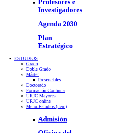
Profesores e
Investigadores
Agenda 2030
Plan
Estratégico
ESTUDIOS
Grado
Doble Grado
Máster
Presenciales
Doctorado
Formación Continua
URJC Mayores
URJC online
Menu-Estudios (item)
Admisión
Oficina del