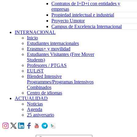
Contratos de I+D+i con entidades y
empresas
Propiedad intelectual e industrial
Proyecto Umotor
Campus de Excelencia Internacional
INTERNACIONAL
Inicio
Estudiantes internacionales
Erasmus+ y movilidad
Estudiantes Visitantes (Free Mover
Students)
Profesores / PTGAS
EULiST
Blended Intensive
Programmes/Programas Intensivos
Combinados
Centro de idiomas
ACTUALIDAD
Noticias
Agenda
25 aniversario