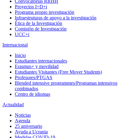
Convocatorias RRHH
Proyectos I+D+i
Programa propio investigación
Infraestruturas de apoyo a la investigación
Ética de la Investigación
Comisión de Investigación
UCC+i
Internacional
Inicio
Estudiantes internacionales
Erasmus+ y movilidad
Estudiantes Visitantes (Free Mover Students)
Profesores/PTGAS
Blended intensive programmes/Programas intensivos
combinados
Centro de idiomas
Actualidad
Noticias
Agenda
25 aniversario
Ayuda a Ucrania
Medidas COVID-19