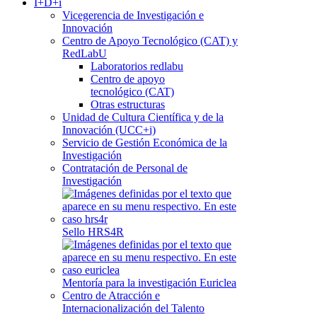
I+D+i
Vicegerencia de Investigación e
Innovación
Centro de Apoyo Tecnológico (CAT) y
RedLabU
Laboratorios redlabu
Centro de apoyo
tecnológico (CAT)
Otras estructuras
Unidad de Cultura Científica y de la
Innovación (UCC+i)
Servicio de Gestión Económica de la
Investigación
Contratación de Personal de
Investigación
Sello HRS4R
Mentoría para la investigación Euriclea
Centro de Atracción e
Internacionalización del Talento