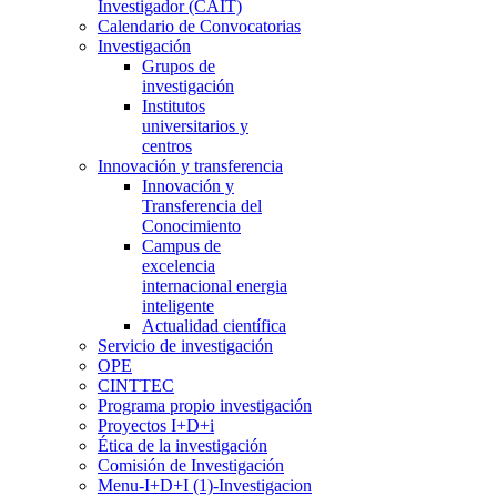
Investigador (CAIT)
Calendario de Convocatorias
Investigación
Grupos de
investigación
Institutos
universitarios y
centros
Innovación y transferencia
Innovación y
Transferencia del
Conocimiento
Campus de
excelencia
internacional energia
inteligente
Actualidad científica
Servicio de investigación
OPE
CINTTEC
Programa propio investigación
Proyectos I+D+i
Ética de la investigación
Comisión de Investigación
Menu-I+D+I (1)-Investigacion