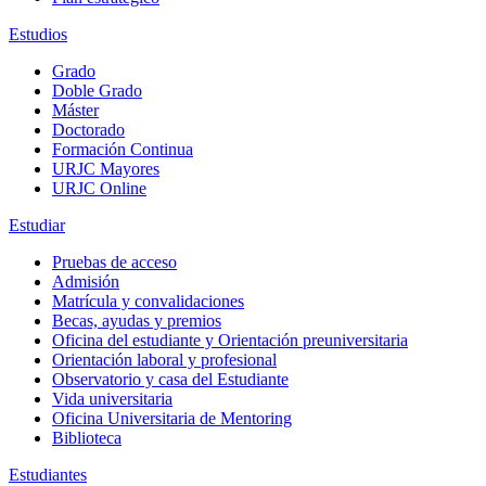
Estudios
Grado
Doble Grado
Máster
Doctorado
Formación Continua
URJC Mayores
URJC Online
Estudiar
Pruebas de acceso
Admisión
Matrícula y convalidaciones
Becas, ayudas y premios
Oficina del estudiante y Orientación preuniversitaria
Orientación laboral y profesional
Observatorio y casa del Estudiante
Vida universitaria
Oficina Universitaria de Mentoring
Biblioteca
Estudiantes