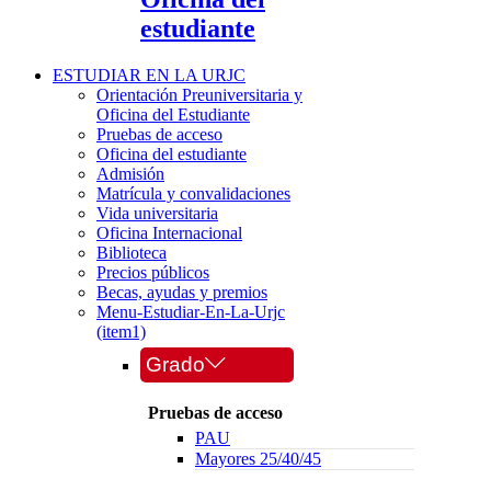
estudiante
ESTUDIAR EN LA URJC
Orientación Preuniversitaria y
Oficina del Estudiante
Pruebas de acceso
Oficina del estudiante
Admisión
Matrícula y convalidaciones
Vida universitaria
Oficina Internacional
Biblioteca
Precios públicos
Becas, ayudas y premios
Menu-Estudiar-En-La-Urjc
(item1)
Grado
Pruebas de acceso
PAU
Mayores 25/40/45