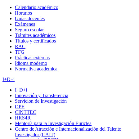
Calendario académico
Horarios
Guías docentes
Exámenes
Seguro escolar
Trámites académicos
Títulos y certificados
RAC
TFG
Prácticas externas
Idioma moderno
Normativa académica
I+D+i
I+D+i
Innovación y Transferencia
Servicion de Investigación
OPE
CINTTEC
HRS4R
Mentoría para la Investigación Euriclea
Centro de Atracción e Internacionalización del Talento
Investigador (CAIT)