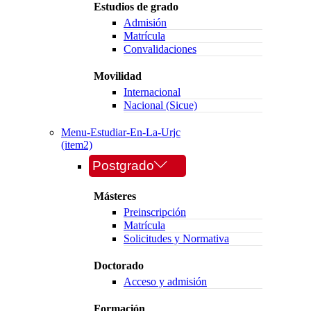
Estudios de grado
Admisión
Matrícula
Convalidaciones
Movilidad
Internacional
Nacional (Sicue)
Menu-Estudiar-En-La-Urjc
(item2)
Postgrado
Másteres
Preinscripción
Matrícula
Solicitudes y Normativa
Doctorado
Acceso y admisión
Formación