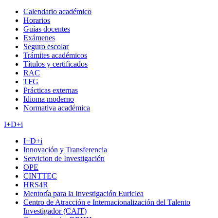
Calendario académico
Horarios
Guías docentes
Exámenes
Seguro escolar
Trámites académicos
Títulos y certificados
RAC
TFG
Prácticas externas
Idioma moderno
Normativa académica
I+D+i
I+D+i
Innovación y Transferencia
Servicion de Investigación
OPE
CINTTEC
HRS4R
Mentoría para la Investigación Euriclea
Centro de Atracción e Internacionalización del Talento
Investigador (CAIT)