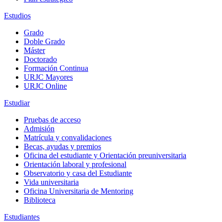
Estudios
Grado
Doble Grado
Máster
Doctorado
Formación Continua
URJC Mayores
URJC Online
Estudiar
Pruebas de acceso
Admisión
Matrícula y convalidaciones
Becas, ayudas y premios
Oficina del estudiante y Orientación preuniversitaria
Orientación laboral y profesional
Observatorio y casa del Estudiante
Vida universitaria
Oficina Universitaria de Mentoring
Biblioteca
Estudiantes