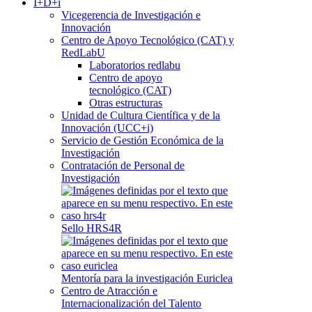
I+D+i
Vicegerencia de Investigación e
Innovación
Centro de Apoyo Tecnológico (CAT) y
RedLabU
Laboratorios redlabu
Centro de apoyo
tecnológico (CAT)
Otras estructuras
Unidad de Cultura Científica y de la
Innovación (UCC+i)
Servicio de Gestión Económica de la
Investigación
Contratación de Personal de
Investigación
Sello HRS4R
Mentoría para la investigación Euriclea
Centro de Atracción e
Internacionalización del Talento