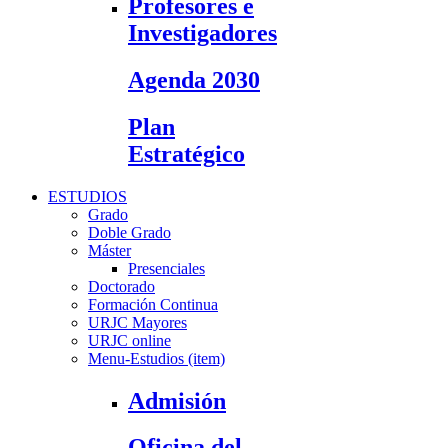
Profesores e
Investigadores
Agenda 2030
Plan
Estratégico
ESTUDIOS
Grado
Doble Grado
Máster
Presenciales
Doctorado
Formación Continua
URJC Mayores
URJC online
Menu-Estudios (item)
Admisión
Oficina del