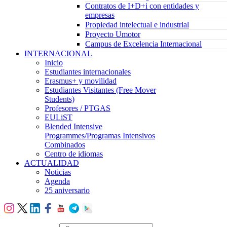
Contratos de I+D+i con entidades y
empresas
Propiedad intelectual e industrial
Proyecto Umotor
Campus de Excelencia Internacional
INTERNACIONAL
Inicio
Estudiantes internacionales
Erasmus+ y movilidad
Estudiantes Visitantes (Free Mover
Students)
Profesores / PTGAS
EULiST
Blended Intensive
Programmes/Programas Intensivos
Combinados
Centro de idiomas
ACTUALIDAD
Noticias
Agenda
25 aniversario