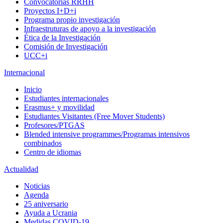
Convocatorias RRHH
Proyectos I+D+i
Programa propio investigación
Infraestruturas de apoyo a la investigación
Ética de la Investigación
Comisión de Investigación
UCC+i
Internacional
Inicio
Estudiantes internacionales
Erasmus+ y movilidad
Estudiantes Visitantes (Free Mover Students)
Profesores/PTGAS
Blended intensive programmes/Programas intensivos
combinados
Centro de idiomas
Actualidad
Noticias
Agenda
25 aniversario
Ayuda a Ucrania
Medidas COVID-19