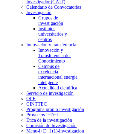
Investigador (CAIT)
Calendario de Convocatorias
Investigación
Grupos de
investigación
Institutos
universitarios y
centros
Innovación y transferencia
Innovación y
Transferencia del
Conocimiento
Campus de
excelencia
internacional energia
inteligente
Actualidad científica
Servicio de investigación
OPE
CINTTEC
Programa propio investigación
Proyectos I+D+i
Ética de la investigación
Comisión de Investigación
Menu-I+D+I (1)-Investigacion