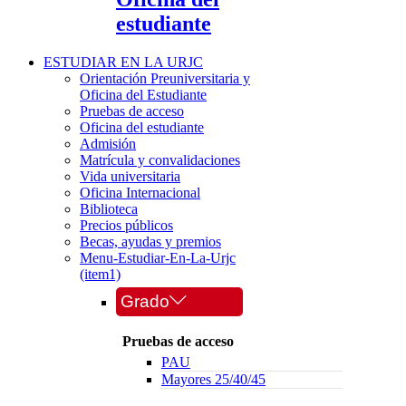
estudiante
ESTUDIAR EN LA URJC
Orientación Preuniversitaria y
Oficina del Estudiante
Pruebas de acceso
Oficina del estudiante
Admisión
Matrícula y convalidaciones
Vida universitaria
Oficina Internacional
Biblioteca
Precios públicos
Becas, ayudas y premios
Menu-Estudiar-En-La-Urjc
(item1)
Grado
Pruebas de acceso
PAU
Mayores 25/40/45