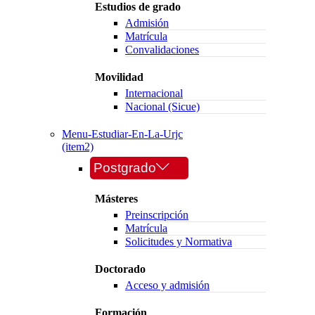
Estudios de grado
Admisión
Matrícula
Convalidaciones
Movilidad
Internacional
Nacional (Sicue)
Menu-Estudiar-En-La-Urjc
(item2)
Postgrado
Másteres
Preinscripción
Matrícula
Solicitudes y Normativa
Doctorado
Acceso y admisión
Formación