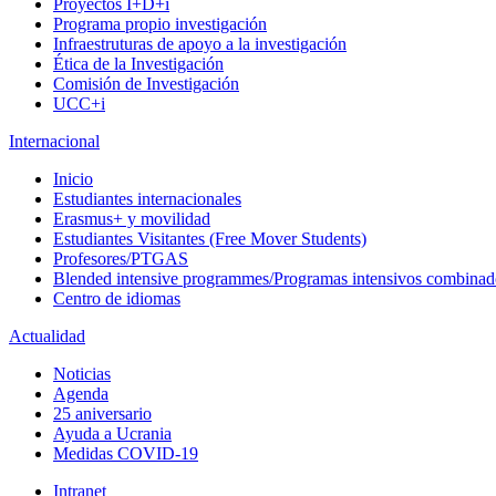
Proyectos I+D+i
Programa propio investigación
Infraestruturas de apoyo a la investigación
Ética de la Investigación
Comisión de Investigación
UCC+i
Internacional
Inicio
Estudiantes internacionales
Erasmus+ y movilidad
Estudiantes Visitantes (Free Mover Students)
Profesores/PTGAS
Blended intensive programmes/Programas intensivos combinad
Centro de idiomas
Actualidad
Noticias
Agenda
25 aniversario
Ayuda a Ucrania
Medidas COVID-19
Intranet