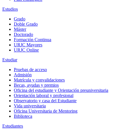
Estudios
Grado
Doble Grado
Máster
Doctorado
Formación Continua
URJC Mayores
URJC Online
Estudiar
Pruebas de acceso
Admisión
Matrícula y convalidaciones
Becas, ayudas y premios
Oficina del estudiante y Orientación preuniversitaria
Orientación laboral y profesional
Observatorio y casa del Estudiante
Vida universitaria
Oficina Universitaria de Mentoring
Biblioteca
Estudiantes