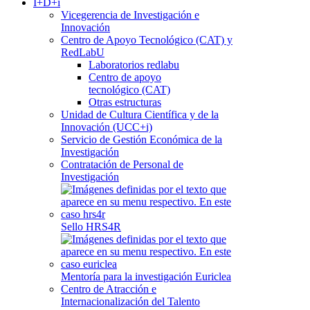
I+D+i
Vicegerencia de Investigación e
Innovación
Centro de Apoyo Tecnológico (CAT) y
RedLabU
Laboratorios redlabu
Centro de apoyo
tecnológico (CAT)
Otras estructuras
Unidad de Cultura Científica y de la
Innovación (UCC+i)
Servicio de Gestión Económica de la
Investigación
Contratación de Personal de
Investigación
Sello HRS4R
Mentoría para la investigación Euriclea
Centro de Atracción e
Internacionalización del Talento