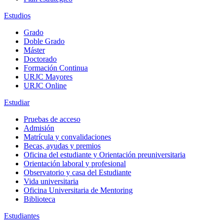
Estudios
Grado
Doble Grado
Máster
Doctorado
Formación Continua
URJC Mayores
URJC Online
Estudiar
Pruebas de acceso
Admisión
Matrícula y convalidaciones
Becas, ayudas y premios
Oficina del estudiante y Orientación preuniversitaria
Orientación laboral y profesional
Observatorio y casa del Estudiante
Vida universitaria
Oficina Universitaria de Mentoring
Biblioteca
Estudiantes