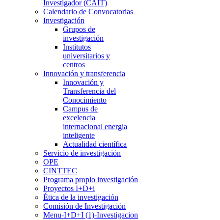
Investigador (CAIT)
Calendario de Convocatorias
Investigación
Grupos de
investigación
Institutos
universitarios y
centros
Innovación y transferencia
Innovación y
Transferencia del
Conocimiento
Campus de
excelencia
internacional energia
inteligente
Actualidad científica
Servicio de investigación
OPE
CINTTEC
Programa propio investigación
Proyectos I+D+i
Ética de la investigación
Comisión de Investigación
Menu-I+D+I (1)-Investigacion