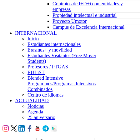
Contratos de I+D+i con entidades y
empresas
Propiedad intelectual e industrial
Proyecto Umotor
Campus de Excelencia Internacional
INTERNACIONAL
Inicio
Estudiantes internacionales
Erasmus+ y movilidad
Estudiantes Visitantes (Free Mover
Students)
Profesores / PTGAS
EULiST
Blended Intensive
Programmes/Programas Intensivos
Combinados
Centro de idiomas
ACTUALIDAD
Noticias
Agenda
25 aniversario