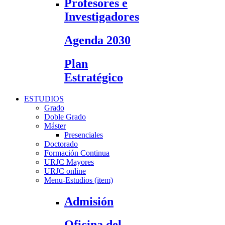
Profesores e
Investigadores
Agenda 2030
Plan
Estratégico
ESTUDIOS
Grado
Doble Grado
Máster
Presenciales
Doctorado
Formación Continua
URJC Mayores
URJC online
Menu-Estudios (item)
Admisión
Oficina del