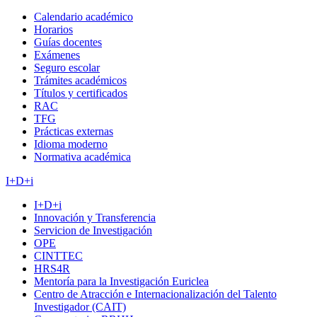
Calendario académico
Horarios
Guías docentes
Exámenes
Seguro escolar
Trámites académicos
Títulos y certificados
RAC
TFG
Prácticas externas
Idioma moderno
Normativa académica
I+D+i
I+D+i
Innovación y Transferencia
Servicion de Investigación
OPE
CINTTEC
HRS4R
Mentoría para la Investigación Euriclea
Centro de Atracción e Internacionalización del Talento
Investigador (CAIT)