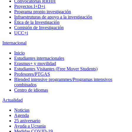
Convocatorias RRHH
Proyectos I+D+i
Programa propio investigación
Infraestruturas de apoyo a la investigación
Ética de la Investigación
Comisión de Investigación
UCC+i
Internacional
Inicio
Estudiantes internacionales
Erasmus+ y movilidad
Estudiantes Visitantes (Free Mover Students)
Profesores/PTGAS
Blended intensive programmes/Programas intensivos
combinados
Centro de idiomas
Actualidad
Noticias
Agenda
25 aniversario
Ayuda a Ucrania
Medidas COVID-19