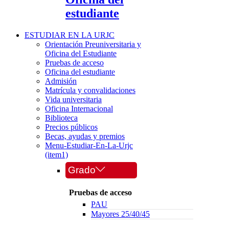
estudiante
ESTUDIAR EN LA URJC
Orientación Preuniversitaria y
Oficina del Estudiante
Pruebas de acceso
Oficina del estudiante
Admisión
Matrícula y convalidaciones
Vida universitaria
Oficina Internacional
Biblioteca
Precios públicos
Becas, ayudas y premios
Menu-Estudiar-En-La-Urjc
(item1)
Grado
Pruebas de acceso
PAU
Mayores 25/40/45