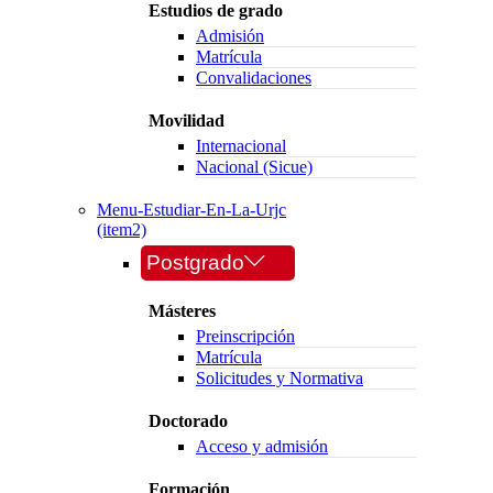
Estudios de grado
Admisión
Matrícula
Convalidaciones
Movilidad
Internacional
Nacional (Sicue)
Menu-Estudiar-En-La-Urjc
(item2)
Postgrado
Másteres
Preinscripción
Matrícula
Solicitudes y Normativa
Doctorado
Acceso y admisión
Formación