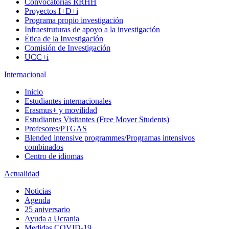
Convocatorias RRHH
Proyectos I+D+i
Programa propio investigación
Infraestruturas de apoyo a la investigación
Ética de la Investigación
Comisión de Investigación
UCC+i
Internacional
Inicio
Estudiantes internacionales
Erasmus+ y movilidad
Estudiantes Visitantes (Free Mover Students)
Profesores/PTGAS
Blended intensive programmes/Programas intensivos
combinados
Centro de idiomas
Actualidad
Noticias
Agenda
25 aniversario
Ayuda a Ucrania
Medidas COVID-19