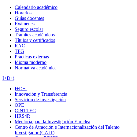
Calendario académico
Horarios
Guías docentes
Exámenes
Seguro escolar
Trámites académicos
Títulos y certificados
RAC
TFG
Prácticas externas
Idioma moderno
Normativa académica
I+D+i
I+D+i
Innovación y Transferencia
Servicion de Investigación
OPE
CINTTEC
HRS4R
Mentoría para la Investigación Euriclea
Centro de Atracción e Internacionalización del Talento
Investigador (CAIT)