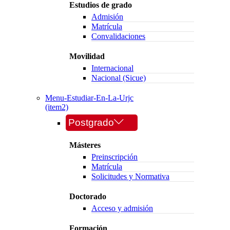
Estudios de grado
Admisión
Matrícula
Convalidaciones
Movilidad
Internacional
Nacional (Sicue)
Menu-Estudiar-En-La-Urjc
(item2)
Postgrado
Másteres
Preinscripción
Matrícula
Solicitudes y Normativa
Doctorado
Acceso y admisión
Formación