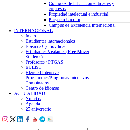
Contratos de I+D+i con entidades y
empresas
Propiedad intelectual e industrial
Proyecto Umotor
Campus de Excelencia Internacional
INTERNACIONAL
Inicio
Estudiantes internacionales
Erasmus+ y movilidad
Estudiantes Visitantes (Free Mover
Students)
Profesores / PTGAS
EULiST
Blended Intensive
Programmes/Programas Intensivos
Combinados
Centro de idiomas
ACTUALIDAD
Noticias
Agenda
25 aniversario