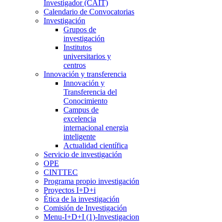
Investigador (CAIT)
Calendario de Convocatorias
Investigación
Grupos de
investigación
Institutos
universitarios y
centros
Innovación y transferencia
Innovación y
Transferencia del
Conocimiento
Campus de
excelencia
internacional energia
inteligente
Actualidad científica
Servicio de investigación
OPE
CINTTEC
Programa propio investigación
Proyectos I+D+i
Ética de la investigación
Comisión de Investigación
Menu-I+D+I (1)-Investigacion