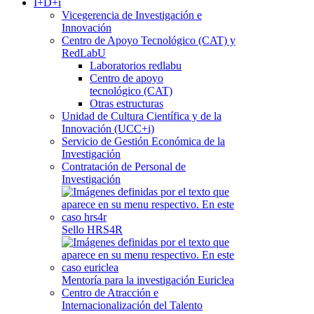
I+D+i
Vicegerencia de Investigación e
Innovación
Centro de Apoyo Tecnológico (CAT) y
RedLabU
Laboratorios redlabu
Centro de apoyo
tecnológico (CAT)
Otras estructuras
Unidad de Cultura Científica y de la
Innovación (UCC+i)
Servicio de Gestión Económica de la
Investigación
Contratación de Personal de
Investigación
Sello HRS4R
Mentoría para la investigación Euriclea
Centro de Atracción e
Internacionalización del Talento