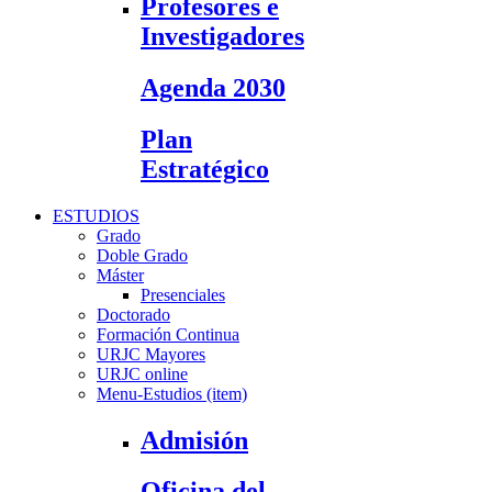
Profesores e
Investigadores
Agenda 2030
Plan
Estratégico
ESTUDIOS
Grado
Doble Grado
Máster
Presenciales
Doctorado
Formación Continua
URJC Mayores
URJC online
Menu-Estudios (item)
Admisión
Oficina del