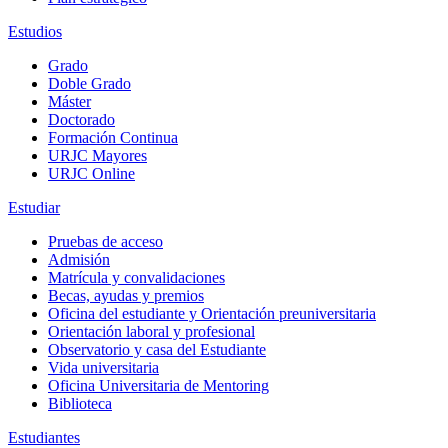
Estudios
Grado
Doble Grado
Máster
Doctorado
Formación Continua
URJC Mayores
URJC Online
Estudiar
Pruebas de acceso
Admisión
Matrícula y convalidaciones
Becas, ayudas y premios
Oficina del estudiante y Orientación preuniversitaria
Orientación laboral y profesional
Observatorio y casa del Estudiante
Vida universitaria
Oficina Universitaria de Mentoring
Biblioteca
Estudiantes