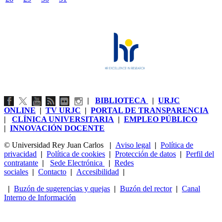
|
BIBLIOTECA
|
URJC
ONLINE
|
TV URJC
|
PORTAL DE TRANSPARENCIA
|
CLÍNICA UNIVERSITARIA
|
EMPLEO PÚBLICO
|
INNOVACIÓN DOCENTE
© Universidad Rey Juan Carlos
|
Aviso legal
|
Política de
privacidad
|
Política de cookies
|
Protección de datos
|
Perfil del
contratante
|
Sede Electrónica
|
Redes
sociales
|
Contacto
|
Accesibilidad
|
|
Buzón de sugerencias y quejas
|
Buzón del rector
|
Canal
Interno de Información