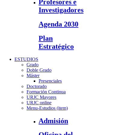
Profesores e
Investigadores
Agenda 2030
Plan
Estratégico
ESTUDIOS
Grado
Doble Grado
Máster
Presenciales
Doctorado
Formación Continua
URJC Mayores
URJC online
Menu-Estudios (item)
Admisión
Oficina del