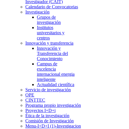
Investigador (CAIT)
Calendario de Convocatorias
Investigación
Grupos de
investigación
Institutos
universitarios y
centros
Innovación y transferencia
Innovación y
Transferencia del
Conocimiento
Campus de
excelencia
internacional energia
inteligente
Actualidad científica
Servicio de investigación
OPE
CINTTEC
Programa propio investigación
Proyectos I+D+i
Ética de la investigación
Comisión de Investigación
Menu-I+D+I (1)-Investigacion