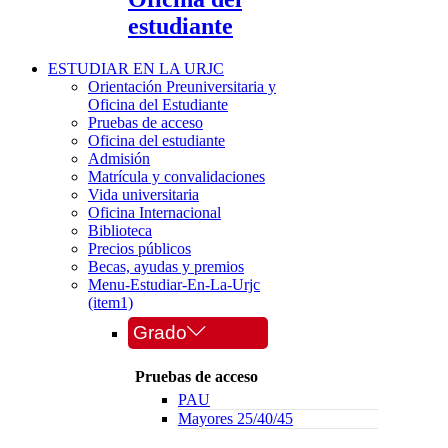
estudiante
ESTUDIAR EN LA URJC
Orientación Preuniversitaria y
Oficina del Estudiante
Pruebas de acceso
Oficina del estudiante
Admisión
Matrícula y convalidaciones
Vida universitaria
Oficina Internacional
Biblioteca
Precios públicos
Becas, ayudas y premios
Menu-Estudiar-En-La-Urjc
(item1)
Grado
Pruebas de acceso
PAU
Mayores 25/40/45