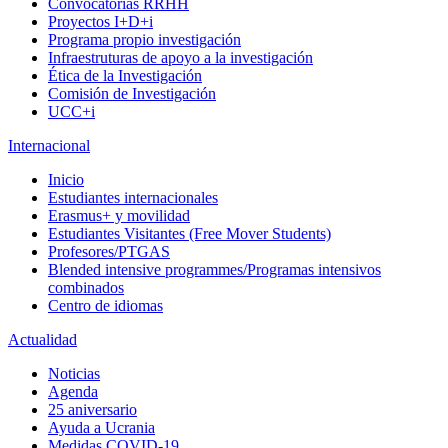
Convocatorias RRHH
Proyectos I+D+i
Programa propio investigación
Infraestruturas de apoyo a la investigación
Ética de la Investigación
Comisión de Investigación
UCC+i
Internacional
Inicio
Estudiantes internacionales
Erasmus+ y movilidad
Estudiantes Visitantes (Free Mover Students)
Profesores/PTGAS
Blended intensive programmes/Programas intensivos
combinados
Centro de idiomas
Actualidad
Noticias
Agenda
25 aniversario
Ayuda a Ucrania
Medidas COVID-19