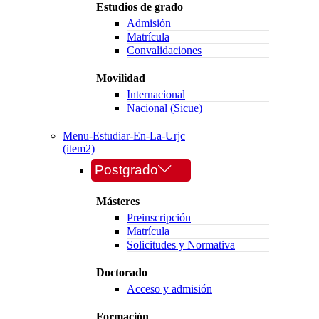
Estudios de grado
Admisión
Matrícula
Convalidaciones
Movilidad
Internacional
Nacional (Sicue)
Menu-Estudiar-En-La-Urjc
(item2)
Postgrado
Másteres
Preinscripción
Matrícula
Solicitudes y Normativa
Doctorado
Acceso y admisión
Formación