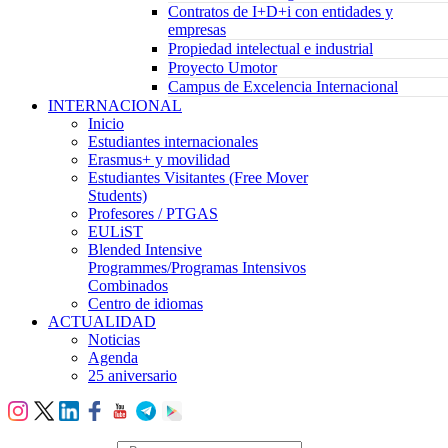
Contratos de I+D+i con entidades y
empresas
Propiedad intelectual e industrial
Proyecto Umotor
Campus de Excelencia Internacional
INTERNACIONAL
Inicio
Estudiantes internacionales
Erasmus+ y movilidad
Estudiantes Visitantes (Free Mover
Students)
Profesores / PTGAS
EULiST
Blended Intensive
Programmes/Programas Intensivos
Combinados
Centro de idiomas
ACTUALIDAD
Noticias
Agenda
25 aniversario