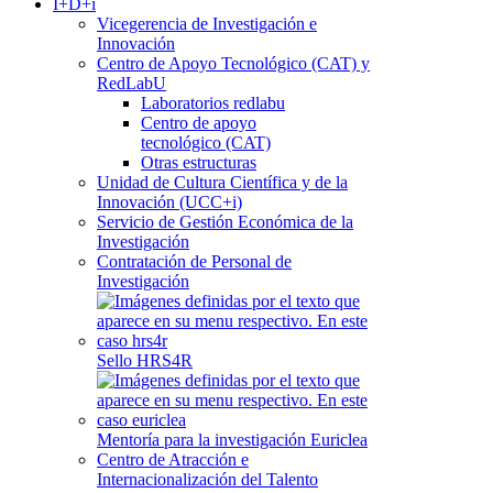
I+D+i
Vicegerencia de Investigación e
Innovación
Centro de Apoyo Tecnológico (CAT) y
RedLabU
Laboratorios redlabu
Centro de apoyo
tecnológico (CAT)
Otras estructuras
Unidad de Cultura Científica y de la
Innovación (UCC+i)
Servicio de Gestión Económica de la
Investigación
Contratación de Personal de
Investigación
Sello HRS4R
Mentoría para la investigación Euriclea
Centro de Atracción e
Internacionalización del Talento