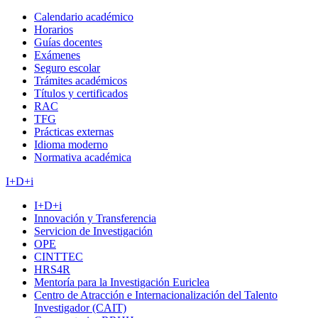
Calendario académico
Horarios
Guías docentes
Exámenes
Seguro escolar
Trámites académicos
Títulos y certificados
RAC
TFG
Prácticas externas
Idioma moderno
Normativa académica
I+D+i
I+D+i
Innovación y Transferencia
Servicion de Investigación
OPE
CINTTEC
HRS4R
Mentoría para la Investigación Euriclea
Centro de Atracción e Internacionalización del Talento
Investigador (CAIT)