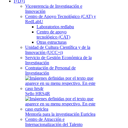
I+D+i
Vicegerencia de Investigación e
Innovación
Centro de Apoyo Tecnológico (CAT) y
RedLabU
Laboratorios redlabu
Centro de apoyo
tecnológico (CAT)
Otras estructuras
Unidad de Cultura Científica y de la
Innovación (UCC+i)
Servicio de Gestión Económica de la
Investigación
Contratación de Personal de
Investigación
Sello HRS4R
Mentoría para la investigación Euriclea
Centro de Atracción e
Internacionalización del Talento