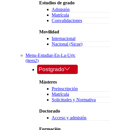
Estudios de grado
Admisión
Matrícula
Convalidaciones
Movilidad
Internacional
Nacional (Sicue)
Menu-Estudiar-En-La-Urjc
(item2)
Postgrado
Másteres
Preinscripción
Matrícula
Solicitudes y Normativa
Doctorado
Acceso y admisión
Formación