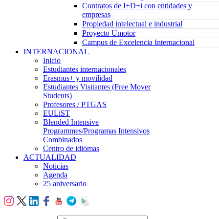
Contratos de I+D+i con entidades y
empresas
Propiedad intelectual e industrial
Proyecto Umotor
Campus de Excelencia Internacional
INTERNACIONAL
Inicio
Estudiantes internacionales
Erasmus+ y movilidad
Estudiantes Visitantes (Free Mover
Students)
Profesores / PTGAS
EULiST
Blended Intensive
Programmes/Programas Intensivos
Combinados
Centro de idiomas
ACTUALIDAD
Noticias
Agenda
25 aniversario