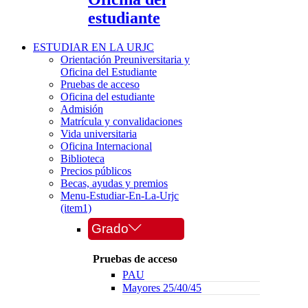
estudiante
ESTUDIAR EN LA URJC
Orientación Preuniversitaria y
Oficina del Estudiante
Pruebas de acceso
Oficina del estudiante
Admisión
Matrícula y convalidaciones
Vida universitaria
Oficina Internacional
Biblioteca
Precios públicos
Becas, ayudas y premios
Menu-Estudiar-En-La-Urjc
(item1)
Grado
Pruebas de acceso
PAU
Mayores 25/40/45