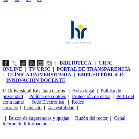
|
BIBLIOTECA
|
URJC
ONLINE
|
TV URJC
|
PORTAL DE TRANSPARENCIA
|
CLÍNICA UNIVERSITARIA
|
EMPLEO PÚBLICO
|
INNOVACIÓN DOCENTE
© Universidad Rey Juan Carlos
|
Aviso legal
|
Política de
privacidad
|
Política de cookies
|
Protección de datos
|
Perfil del
contratante
|
Sede Electrónica
|
Redes
sociales
|
Contacto
|
Accesibilidad
|
|
Buzón de sugerencias y quejas
|
Buzón del rector
|
Canal
Interno de Información