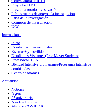
Convocatorias RRHH
Proyectos I+D+i
Programa propio investigación
Infraestruturas de apoyo a la investigación
Ética de la Investigación
Comisión de Investigación
UCC+i
Internacional
Inicio
Estudiantes internacionales
Erasmus+ y movilidad
Estudiantes Visitantes (Free Mover Students)
Profesores/PTGAS
Blended intensive programmes/Programas intensivos
combinados
Centro de idiomas
Actualidad
Noticias
Agenda
25 aniversario
Ayuda a Ucrania
Medidas COVID-19