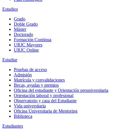
Estudios
Grado
Doble Grado
Máster
Doctorado
Formación Continua
URJC Mayores
URJC Online
Estudiar
Pruebas de acceso
Admisión
Matrícula y convalidaciones
Becas, ayudas y premios
Oficina del estudiante y Orientación preuniversitaria
Orientación laboral y profesional
Observatorio y casa del Estudiante
Vida universitaria
Oficina Universitaria de Mentoring
Biblioteca
Estudiantes