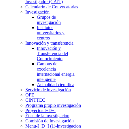
Investigador (CAIT)
Calendario de Convocatorias
Investigación
Grupos de
investigación
Institutos
universitarios y
centros
Innovación y transferencia
Innovación y
Transferencia del
Conocimiento
Campus de
excelencia
internacional energia
inteligente
Actualidad científica
Servicio de investigación
OPE
CINTTEC
Programa propio investigación
Proyectos I+D+i
Ética de la investigación
Comisión de Investigación
Menu-I+D+I (1)-Investigacion