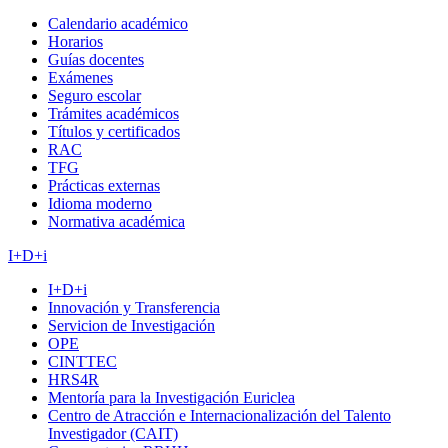
Calendario académico
Horarios
Guías docentes
Exámenes
Seguro escolar
Trámites académicos
Títulos y certificados
RAC
TFG
Prácticas externas
Idioma moderno
Normativa académica
I+D+i
I+D+i
Innovación y Transferencia
Servicion de Investigación
OPE
CINTTEC
HRS4R
Mentoría para la Investigación Euriclea
Centro de Atracción e Internacionalización del Talento
Investigador (CAIT)