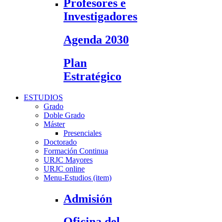
Profesores e
Investigadores
Agenda 2030
Plan
Estratégico
ESTUDIOS
Grado
Doble Grado
Máster
Presenciales
Doctorado
Formación Continua
URJC Mayores
URJC online
Menu-Estudios (item)
Admisión
Oficina del